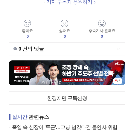
기자 구독과 응원하기
좋아요
싫어요
후속기사 원해요
0
0
0
건의 댓글
0
5
/
5
한경지면 구독신청
실시간
관련뉴스
폭염 속 심장이 '두근'…그냥 넘겼다간 돌연사 위험