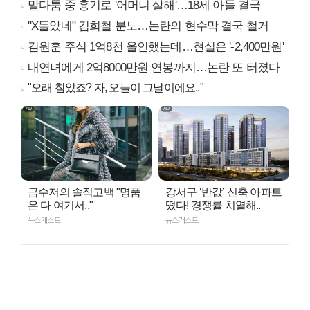
말다툼 중 흉기로 '어머니 살해'…18세 아들 결국
"X돌았네" 김희철 분노…논란의 현수막 결국 철거
김원훈 주식 1억8천 올인했는데…현실은 '-2,400만원'
내연녀에게 2억8000만원 연봉까지…논란 또 터졌다
"오래 참았죠? 자, 오늘이 그날이에요.."
금수저의 솔직고백 "명품
강서구 ‘반값’ 신축 아파트
은 다 여기서.."
떴다! 경쟁률 치열해..
뉴스캐스트
뉴스캐스트