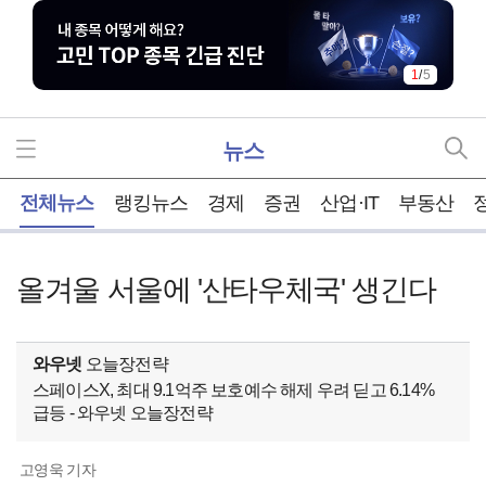
1
/
5
뉴스
홈
전체뉴스
랭킹뉴스
경제
증권
산업·IT
부동산
올겨울 서울에 '산타우체국' 생긴다
와우넷
오늘장전략
스페이스X, 최대 9.1억주 보호예수 해제 우려 딛고 6.14%
급등 - 와우넷 오늘장전략
고영욱 기자