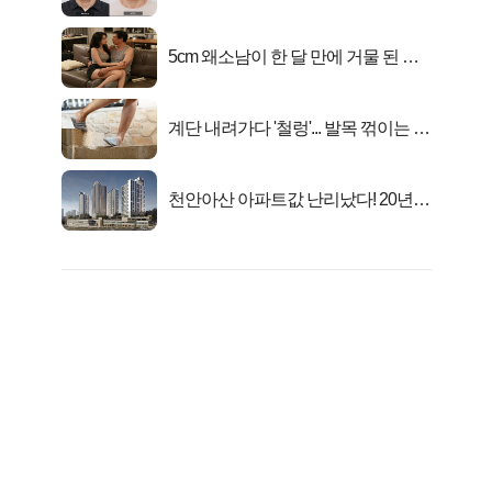
었다..
5cm 왜소남이 한 달 만에 거물 된 사
연
계단 내려가다 '철렁'... 발목 꺾이는 이
유
천안아산 아파트값 난리났다! 20년
전 분양가..