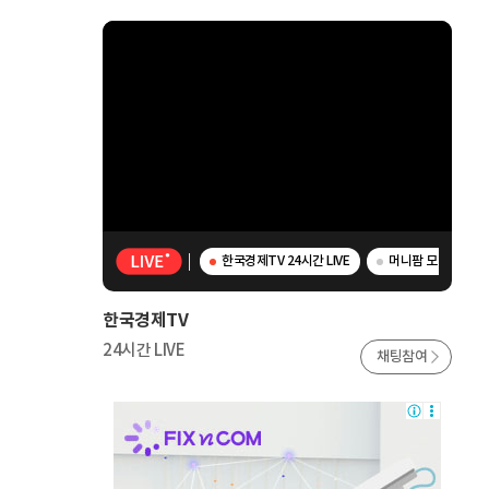
한국경제TV 24시간 LIVE
머니팜 모닝라이브 
한국경제TV
24시간 LIVE
채팅참여