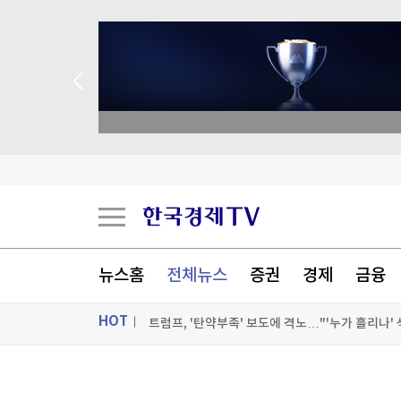
종목 무료 정밀 진단
트럼프 "중국의 AI·암호화폐 장악 안돼…시진핑과
세우타 사태에 흔들린 유럽 국경…스페인·이탈리
밀레이, 브라질 대선 앞두고 '反룰라' 우파정상회
뉴스홈
전체뉴스
증권
경제
금융
트럼프, '탄약부족' 보도에 격노…"'누가 흘리나' 
HOT
[포토+] 박정민, '멋짐 가득한 모습~'
"나야, '흑백요리사' 시즌3"
ON AIR
뉴스
[온에어] ETF 골든타임