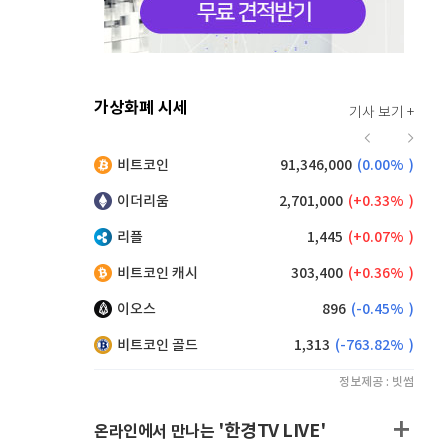
가상화폐 시세
기사 보기 +
912
(
-0.44%
)
비트코인
91,346,000
(
0.00%
)
,135
(
0.11%
)
이더리움
2,701,000
(
0.33%
)
리플
1,445
(
0.07%
)
비트코인 캐시
303,400
(
0.36%
)
이오스
896
(
-0.45%
)
비트코인 골드
1,313
(
-763.82%
)
정보제공 : 빗썸
'한경TV LIVE'
온라인에서 만나는