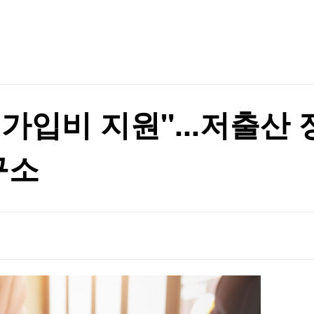
TV홈
무료방송
전체뉴스
 논의할 것"
증권
파트너스
경제
종목핫라인
추천 상
산업
 논의할 것"
경제
오늘의 
정치
생활경제
수익후기
국제
기업·CEO
이벤트
칼럼·연재
가입비 지원"...저출산
특집방송
전체 프로그램
구소
채널/편성
지역별채널
)
편성표