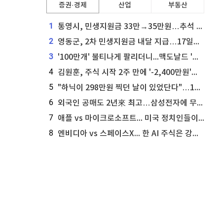
증권·경제
산업
부동산
1
통영시, 민생지원금 33만→35만원…추석 전 푼다
2
영동군, 2차 민생지원금 내달 지급…17일부터 신청 접수
3
'100만개' 불티나게 팔리더니...맥도날드 '충주찰옥수수버거' 돌연 판매 종료
4
김원훈, 주식 시작 2주 만에 '-2,400만원'…"차 한 대 값 날렸다"
5
"하닉이 298만원 찍던 날이 있었단다"…100만 클릭 '전래동화' 정체
6
외국인 공매도 2년來 최고…삼성전자에 무슨일이 [B급기자의 B급리포트]
7
애플 vs 마이크로소프트... 미국 정치인들이 사들이는 빅테크 주식은?
8
엔비디아 vs 스페이스X... 한 AI 주식은 강력 매수, 다른 하나는 강력 매도라고 투자자 주장