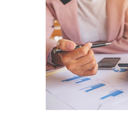
[할인50%] 한·미 투자 올인원 클래스
해외증시