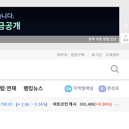
매일 매일 꽝 없는 룰렛 이벤트
비트코인
91,346,000
(
0%
)
와우넷
한경구독
로그인
고객센터
이더리움
2,701,000
(
0.33%
)
리플
1,445
(
0.07%
)
럼·연재
랭킹뉴스
지역별채널
편성표
비트코인 캐시
303,400
(
0.36%
)
798.81
0.36%
)
이오스
896
(
-0.45%
)
(
2.86
비트코인 골드
1,313
(
-763.82%
)
넷
주식창