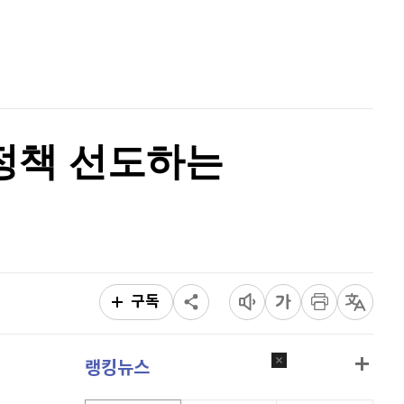
퀀텀
912
(
-0.44%
)
홈
AI추천
이더리움 클래식
9,135
(
0.11%
)
품
마켓이슈
특징주
이벤트
비트코인
91,346,000
(
0%
)
 정책 선도하는
구독
랭킹뉴스