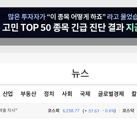
 논의할 것"
뉴스
아 정면충돌
의 추진
산업
부동산
정치
사회
국제
글로벌경제
칼
색출 지시"
코스피
6,258.77
0.6%
)
코스닥
(
37.61
TV프로그램
와우