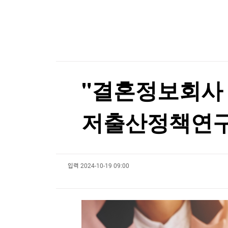
한국경제TV
뉴스홈
트럼프 "중국의 AI·암호화폐 장악 안돼…시진핑과
머니팜 모닝라이브
증권
굿모닝 작전
금융
트럼프 "중국의 AI·암호화폐 장악 안돼…시진핑과
오늘장 뭐사지?
부동산
[오후5시] 뉴스플러스
사회
온로드 (ON ROAD) 인사이트
글로벌경제
"결혼정보회사 
랭킹뉴스
저출산정책연
미네르바아카데미
증권 데이터
입력
2024-10-19 09:00
스페셜강의
특징주 뉴스
투자/재테크
매매신호 (랭킹100
부동산/세무
투자분석
산업
국내증시
[모집-3기-] 돈버는 트레이딩 투자 북클럽
환율