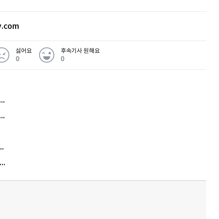
v.com
싫어요
후속기사 원해요
0
0
허지웅 "우리가 지지한 인간들이 이 꼴을"...또 소신 발언
아내 가출하자 성매매女 불러 음주, 아들 살해한 30대
김원훈 주식 1억8천 올인했는데…현실은 '-2,400만원'
"우리 애 사진 왜 적어요?" 민원 폭발…세상이 어쩌다