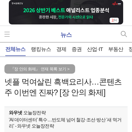
3
/
4
뉴스
홈
전체뉴스
랭킹뉴스
경제
증권
산업·IT
부동산
『장 안의 화제』 연재 목록 보기 >
넷플 먹여살린 흑백요리사…콘텐츠
주 이번엔 진짜? [장 안의 화제]
와우넷
오늘장전략
'AI 데이터센터' 특수…반도체 넘어 철강·조선·방산 '새 먹거
리' - 와우넷 오늘장전략