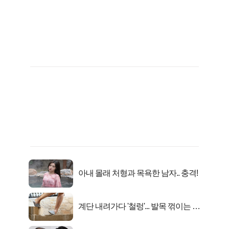
아내 몰래 처형과 목욕한 남자.. 충격!
계단 내려가다 '철렁'... 발목 꺾이는 이
유