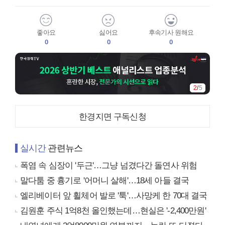
좋아요
싫어요
후속기사 원해요
0
0
0
2
/
5
한경지면 구독신청
실시간
관련뉴스
폭염 속 심장이 '두근'…그냥 넘겼다간 돌연사 위험
말다툼 중 흉기로 '어머니 살해'…18세 아들 결국
엘리베이터 앞 휠체어 발로 '툭'…사망케 한 70대 결국
김원훈 주식 1억8천 올인했는데…현실은 '-2,400만원'