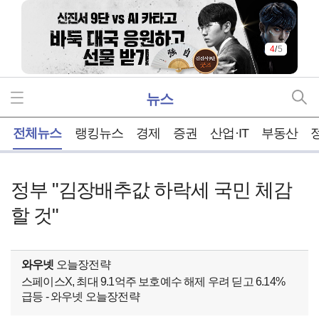
4
/
5
뉴스
홈
전체뉴스
랭킹뉴스
경제
증권
산업·IT
부동산
정부 "김장배추값 하락세 국민 체감
할 것"
와우넷
오늘장전략
스페이스X, 최대 9.1억주 보호예수 해제 우려 딛고 6.14%
급등 - 와우넷 오늘장전략