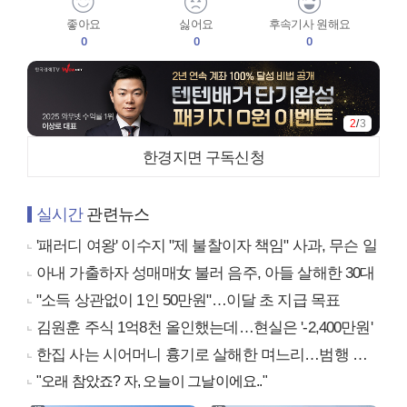
좋아요
싫어요
후속기사 원해요
0
0
0
2
/
3
한경지면 구독신청
실시간
관련뉴스
'패러디 여왕' 이수지 "제 불찰이자 책임" 사과, 무슨 일
아내 가출하자 성매매女 불러 음주, 아들 살해한 30대
"소득 상관없이 1인 50만원"…이달 초 지급 목표
김원훈 주식 1억8천 올인했는데…현실은 '-2,400만원'
한집 사는 시어머니 흉기로 살해한 며느리…범행 동기는
"오래 참았죠? 자, 오늘이 그날이에요.."