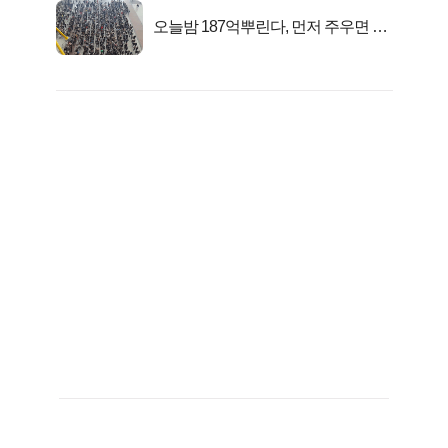
오늘밤 187억뿌린다, 먼저 주우면 최
대1억..!