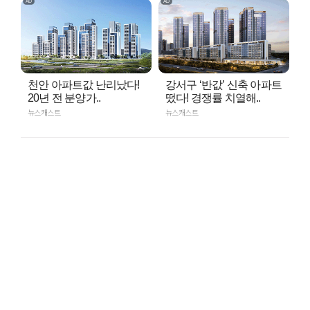
천안 아파트값 난리났다!
강서구 ‘반값’ 신축 아파트
20년 전 분양가..
떴다! 경쟁률 치열해..
뉴스캐스트
뉴스캐스트