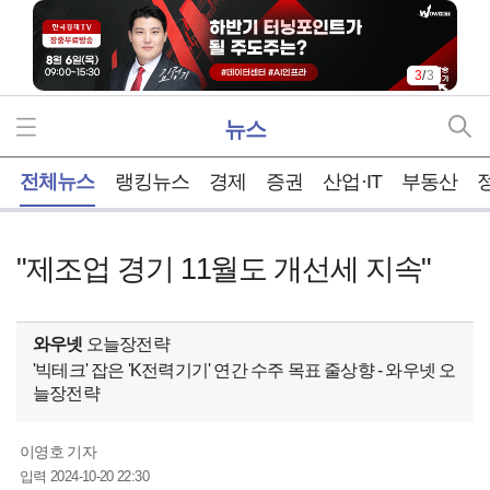
3
/
3
뉴스
홈
전체뉴스
랭킹뉴스
경제
증권
산업·IT
부동산
"제조업 경기 11월도 개선세 지속"
와우넷
오늘장전략
'빅테크' 잡은 'K전력기기' 연간 수주 목표 줄상향 - 와우넷 오
늘장전략
이영호 기자
2024-10-20 22:30
입력