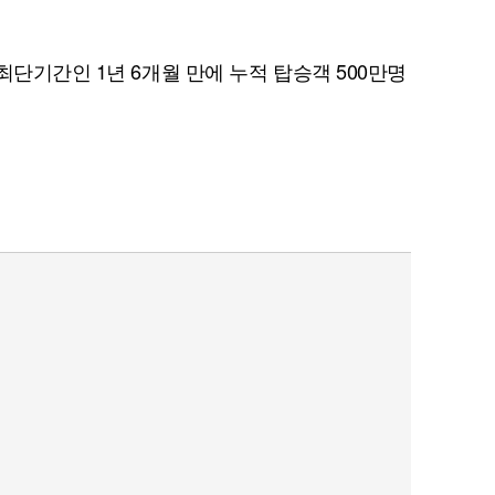
최단기간인 1년 6개월 만에 누적 탑승객 500만명
퀀텀
이더리움 클래식
9