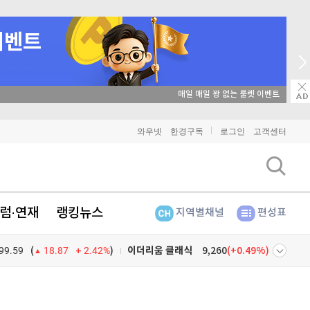
비트코인
91,766,000
(
0.1%
)
이더리움
2,708,000
(
1.5%
)
리플
매일 매일 꽝 없는 룰렛 이벤트
1,507
(
-0.47%
)
비트코인 캐시
304,400
(
0.07%
)
와우넷
한경구독
로그인
고객센터
이오스
896
(
-0.45%
)
비트코인 골드
1,313
(
-763.82%
)
럼·연재
랭킹뉴스
지역별채널
편성표
퀀텀
914
(
0.22%
)
99.59
2.42%
)
이더리움 클래식
9,260
(
0.49%
)
(
18.87
비트코인
91,766,000
(
0.1%
)
넷
주식창