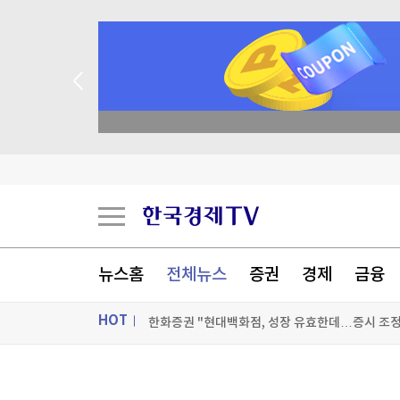
한화증권 "현대백화점, 성장 유효한데…증시 조정
파로스아이바이오·잭투스온코, AI로 IRP2 표적 
academy.co.kr
하나증권, 롯데렌탈 목표주가 상향…"매각 기대감
"심텍, 소캠 효과 예상 뛰어넘어…역대급 실적 사
[포토+] 박정민, '멋짐 가득한 모습~'
"나야, '흑백요리사' 시즌3"
뉴스홈
전체뉴스
증권
경제
금융
[온에어] 머니플러스
HOT
한화증권 "현대백화점, 성장 유효한데…증시 조정
한화증권 "현대백화점, 성장 유효한데…증시 조정
ON AIR
뉴스