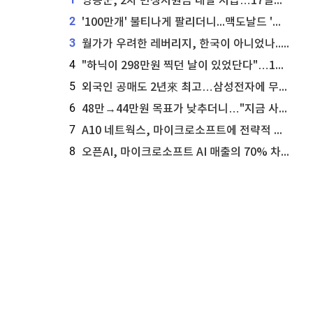
영동군, 2차 민생지원금 내달 지급…17일부터 신청 접수
2
'100만개' 불티나게 팔리더니...맥도날드 '충주찰옥수수버거' 돌연 판매 종료
3
월가가 우려한 레버리지, 한국이 아니었나...'상황 인식' 못한 아셴브레너의 추락
4
"하닉이 298만원 찍던 날이 있었단다"…100만 클릭 '전래동화' 정체
5
외국인 공매도 2년來 최고…삼성전자에 무슨일이 [B급기자의 B급리포트]
6
48만→44만원 목표가 낮추더니…"지금 사라, 70% 오른다"는 종목
7
A10 네트웍스, 마이크로소프트에 전략적 지분 워런트 발행
8
오픈AI, 마이크로소프트 AI 매출의 70% 차지할 전망