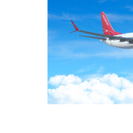
[할인50%] 한·미 투자 올인원 클래스
해외증시