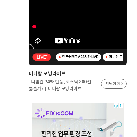
한국경제TV 24시간 LIVE
머니팜 모닝라이브 -
머니팜 모닝라이브
- 나흘간 24% 반등, 코스닥 800선
채팅참여
뚫을까?ㅣ머니팜 모닝라이브