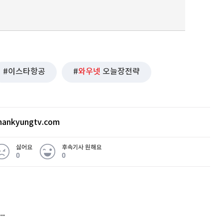
이스타항공
와우넷
오늘장전략
ankyungtv.com
싫어요
후속기사 원해요
0
0
 무슨 일
아내 가출하자 성매매女 불러 음주, 아들 살해한 30대