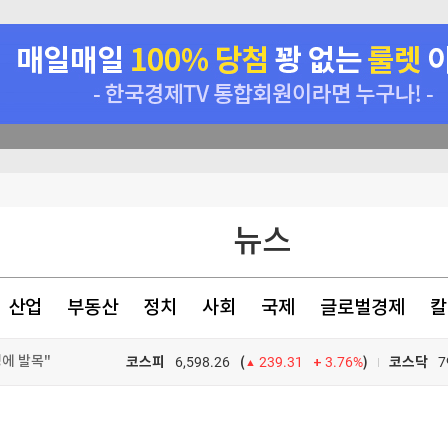
에 발목"
항암제 개발
"
이클 돌입"-교보
뉴스
산업
부동산
정치
사회
국제
글로벌경제
칼
에 발목"
코스피
6,598.26
3.76%
)
코스닥
7
(
239.31
에 발목"
TV프로그램
와우