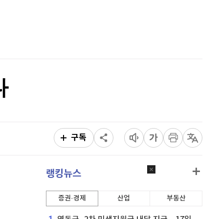
홈
AI추천
품
마켓이슈
특징주
이벤트
다
구독
랭킹뉴스
증권·경제
산업
부동산
1