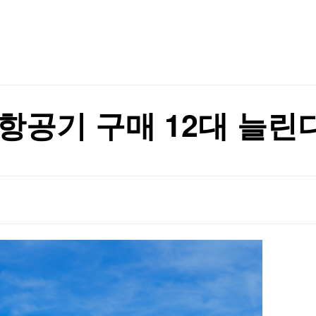
TV홈
무료방송
전체뉴스
증권
파트너스
경제
종목핫라인
추천 상
산업
경제
오늘의 
정치
생활경제
수익후기
국제
기업·CEO
이벤트
칼럼·연재
항공기 구매 12대 늘린
특집방송
전체 프로그램
채널/편성
지역별채널
)
편성표