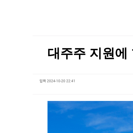
한국경제TV
뉴스홈
머니팜 모닝라이브
증권
굿모닝 작전
금융
오늘장 뭐사지?
부동산
[오후5시] 뉴스플러스
사회
온로드 (ON ROAD) 인사이트
글로벌경제
대주주 지원에 
랭킹뉴스
입력
2024-10-20 22:41
미네르바아카데미
증권 데이터
스페셜강의
특징주 뉴스
투자/재테크
매매신호 (랭킹100
부동산/세무
투자분석
산업
국내증시
[모집-3기-] 돈버는 트레이딩 투자 북클럽
환율