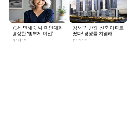
71세 민혜숙 씨, 미인대회
강서구 ‘반값’ 신축 아파트
평정한 ‘방부제 여신’
떴다! 경쟁률 치열해..
뉴스캐스트
뉴스캐스트