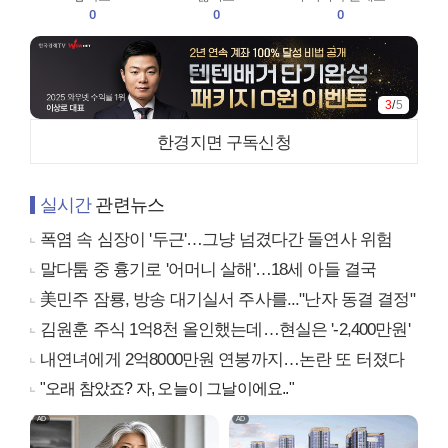
0
0
0
3
/
5
한경지면 구독신청
실시간
관련뉴스
폭염 속 심장이 '두근'…그냥 넘겼다간 돌연사 위험
말다툼 중 흉기로 '어머니 살해'…18세 아들 결국
美민주 잠룡, 방송 대기실서 주사를..."난자 동결 결정"
김원훈 주식 1억8천 올인했는데…현실은 '-2,400만원'
내연녀에게 2억8000만원 연봉까지…논란 또 터졌다
"오래 참았죠? 자, 오늘이 그날이에요.."