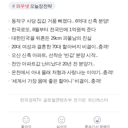
와우넷
오늘장전략
동작구 사당 집값 거품 빠졌다.. 6억대 신축 분양!
한국로또, 8월부터 전국민에 1억원씩 준다
대한민국을 뒤흔든 29cm 괴물남의 진실
20대 여성과 결혼한 70대 할아버지 비결이..충격!
오산 신축 아파트, 선착순 ‘반값’ 분양 시작..
천안 아파트값 난리났다! 20년 전 분양가..
온천에서 아내 몰래 처형과 사랑나눈 이야기..충격!
‘세계서 가장 몸매 좋은 할머니’ 비결이..충격!
한국경제TV 글로벌콘텐츠부 전가은 외신캐스터
좋아요
싫어요
후속기사 원해요