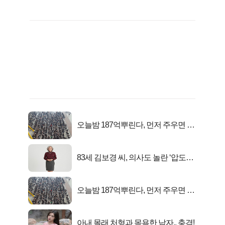
오늘밤 187억뿌린다, 먼저 주우면 최
대1억..!
83세 김보경 씨, 의사도 놀란 ‘압도적
피지컬’
오늘밤 187억뿌린다, 먼저 주우면 최
대1억..!
아내 몰래 처형과 목욕한 남자.. 충격!