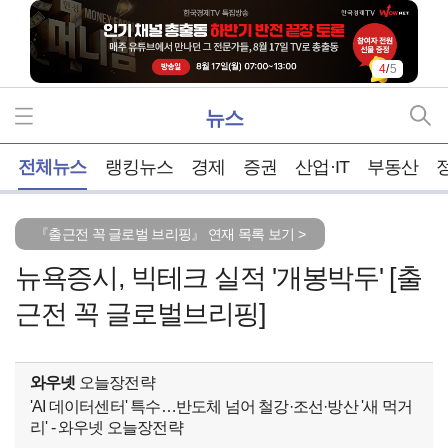
4
/
5
뉴스
홈
전체뉴스
랭킹뉴스
경제
증권
산업·IT
부동산
『출근전 꼭 글로벌 브리핑』 연재 목록 보기 >
뉴욕증시, 빅테크 실적 '개봉박두' [출
근전 꼭 글로벌브리핑]
와우넷
오늘장전략
'AI 데이터센터' 특수…반도체 넘어 철강·조선·방산 '새 먹거
리' - 와우넷 오늘장전략