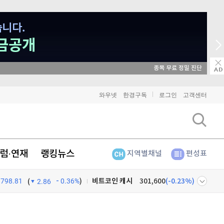
종목 무료 정밀 진단
와우넷
한경구독
로그인
고객센터
비트코인
91,239,000
(
-0.12%
)
이더리움
2,692,000
(
0%
)
럼·연재
랭킹뉴스
지역별채널
편성표
리플
1,441
(
-0.21%
)
비트코인 캐시
301,600
(
-0.23%
)
798.81
0.36%
)
(
2.86
이오스
896
(
-0.45%
)
넷
주식창