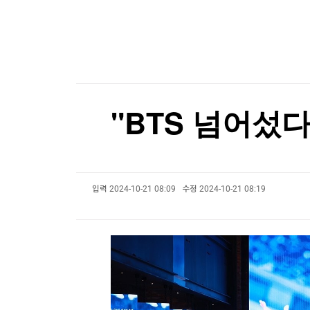
한국경제TV
뉴스홈
[온에어] 국고처 4부
머니팜 모닝라이브
증권
굿모닝 작전
일조사선 규제 완화, 내 땅에 한 층 더 올릴 수 있
금융
오늘장 뭐사지?
부동산
일조사선 규제 완화, 내 땅에 한 층 더 올릴 수 있
[오후5시] 뉴스플러스
사회
온로드 (ON ROAD) 인사이트
글로벌경제
"BTS 넘어섰다
랭킹뉴스
입력
2024-10-21 08:09
수정
2024-10-21 08:19
미네르바아카데미
증권 데이터
스페셜강의
특징주 뉴스
투자/재테크
매매신호 (랭킹100
부동산/세무
투자분석
산업
국내증시
[모집-3기-] 돈버는 트레이딩 투자 북클럽
환율