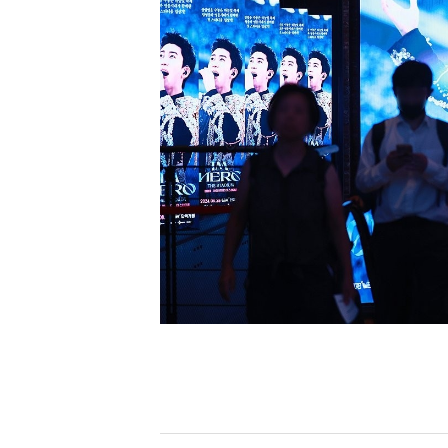
[할인50%] 한·미 투자 올인원 클래스
해외증시