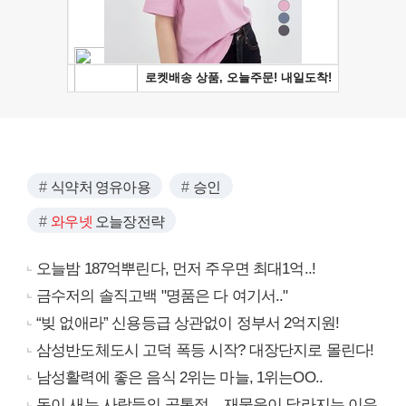
식약처 영유아용
승인
와우넷
오늘장전략
오늘밤 187억뿌린다, 먼저 주우면 최대1억..!
금수저의 솔직고백 "명품은 다 여기서.."
“빚 없애라” 신용등급 상관없이 정부서 2억지원!
삼성반도체도시 고덕 폭등 시작? 대장단지로 몰린다!
남성활력에 좋은 음식 2위는 마늘, 1위는OO..
돈이 새는 사람들의 공통점... 재물운이 달라지는 이유