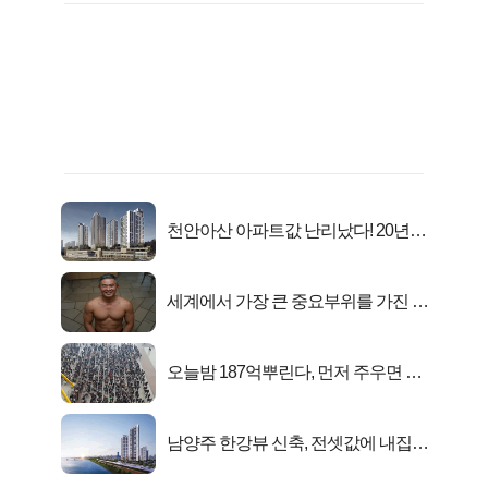
천안아산 아파트값 난리났다! 20년
전 분양가..
세계에서 가장 큰 중요부위를 가진 남
자의 진실
오늘밤 187억뿌린다, 먼저 주우면 최
대1억..!
남양주 한강뷰 신축, 전셋값에 내집마
련!