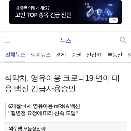
1
/
5
뉴스
홈
전체뉴스
랭킹뉴스
경제
증권
산업·IT
부동산
식약처, 영유아용 코로나19 변이 대
응 백신 긴급사용승인
6개월~4세 영유아용 mRNA 백신
"질병청 요청에 따라 신속 도입"
와우넷
오늘장전략