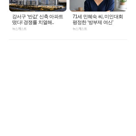
강서구 ‘반값’ 신축 아파트
71세 민혜숙 씨, 미인대회
떴다! 경쟁률 치열해..
평정한 ‘방부제 여신’
뉴스캐스트
뉴스캐스트