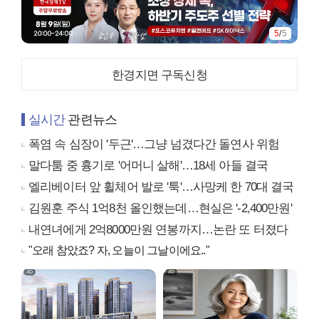
5
/
5
한경지면 구독신청
실시간
관련뉴스
폭염 속 심장이 '두근'…그냥 넘겼다간 돌연사 위험
말다툼 중 흉기로 '어머니 살해'…18세 아들 결국
엘리베이터 앞 휠체어 발로 '툭'…사망케 한 70대 결국
김원훈 주식 1억8천 올인했는데…현실은 '-2,400만원'
내연녀에게 2억8000만원 연봉까지…논란 또 터졌다
"오래 참았죠? 자, 오늘이 그날이에요.."