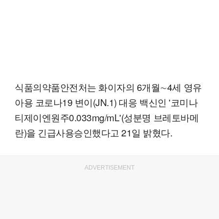
식품의약품안전처는 화이자의 6개월∼4세 영유
아용 코로나19 변이(JN.1) 대응 백신인 '코미나
티제이엔원주0.033mg/mL'(성분명 브레토바메
란)을 긴급사용승인했다고 21일 밝혔다.
ADVERTISEMENT