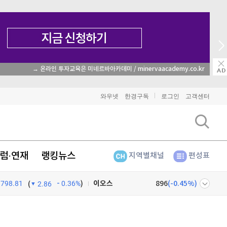
→ 온라인 투자교육은 미네르바아카데미 / minervaacademy.co.kr
비트코인
91,556,000
(
-0.31%
)
와우넷
한경구독
로그인
고객센터
이더리움
2,700,000
(
-0.52%
)
리플
1,447
(
-2.77%
)
럼·연재
랭킹뉴스
지역별채널
편성표
비트코인 캐시
303,100
(
0.26%
)
798.81
0.36%
)
이오스
896
(
-0.45%
)
(
2.86
비트코인 골드
1,313
(
-763.82%
)
넷
주식창