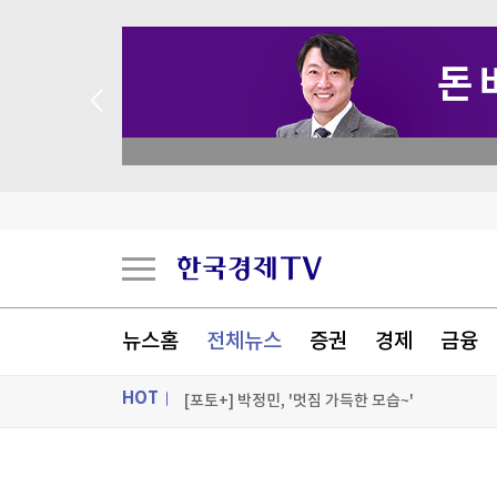
 애널리스트 업종 분석
美 7월 고용 예상밖 2만3천명 감소…실업률은 4.
건강검진 대장내시경 중 '장 천공'…환자 사망했는
흔들리는 미국 영향력…사우디·튀르키예·파키스탄
뉴스홈
전체뉴스
증권
경제
금융
이례적인 폭염, 식품 가격도 올렸다…"3년 반 만에
HOT
[포토+] 박정민, '멋짐 가득한 모습~'
"나야, '흑백요리사' 시즌3"
ON AIR
뉴스
[온에어]