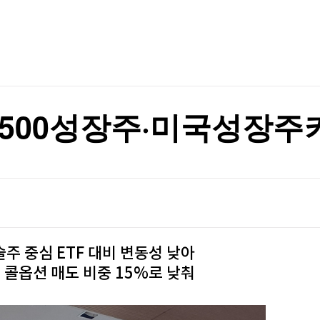
TV홈
무료방송
전체뉴스
1%로 떨어져(종합)
증권
파트너스
경제
종목핫라인
추천 상
산업
1%로 떨어져(종합)
경제
오늘의 
정치
생활경제
수익후기
국제
기업·CEO
이벤트
칼럼·연재
P500성장주·미국성장주
특집방송
전체 프로그램
채널/편성
지역별채널
술주 중심 ETF 대비 변동성 낮아
)
편성표
콜옵션 매도 비중 15%로 낮춰