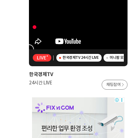
한국경제TV 24시간 LIVE
머니팜 모닝라이브 
한국경제TV
24시간 LIVE
채팅참여