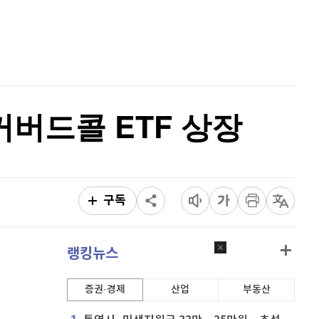
퀀텀
916
(
-0.44%
)
홈
AI추천
이더리움 클래식
9,150
(
0.55%
)
품
마켓이슈
특징주
이벤트
비트코인
91,556,000
(
-0.31%
)
커버드콜 ETF 상장
구독
랭킹뉴스
증권·경제
산업
부동산