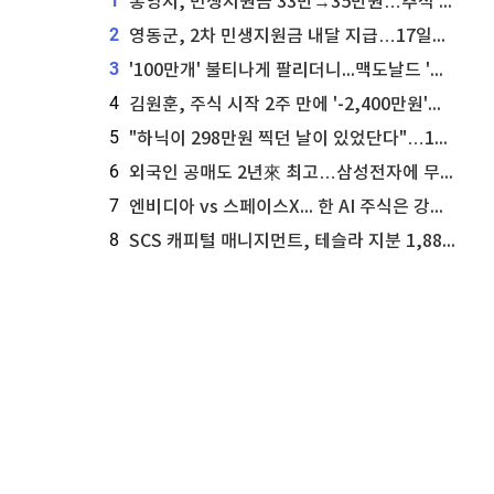
1
통영시, 민생지원금 33만→35만원…추석 전 푼다
2
영동군, 2차 민생지원금 내달 지급…17일부터 신청 접수
3
'100만개' 불티나게 팔리더니...맥도날드 '충주찰옥수수버거' 돌연 판매 종료
4
김원훈, 주식 시작 2주 만에 '-2,400만원'…"차 한 대 값 날렸다"
5
"하닉이 298만원 찍던 날이 있었단다"…100만 클릭 '전래동화' 정체
6
외국인 공매도 2년來 최고…삼성전자에 무슨일이 [B급기자의 B급리포트]
7
엔비디아 vs 스페이스X... 한 AI 주식은 강력 매수, 다른 하나는 강력 매도라고 투자자 주장
8
SCS 캐피털 매니지먼트, 테슬라 지분 1,889주 추가 매수