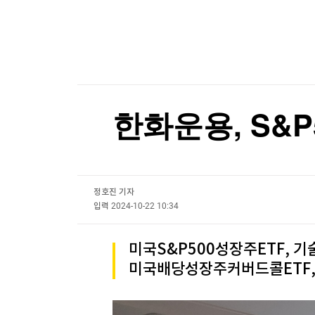
한국경제TV
뉴스홈
美 7월 고용 예상밖 2만3천명 감소…실업률은 4.
머니팜 모닝라이브
증권
굿모닝 작전
금융
美 7월 고용 예상밖 2만3천명 감소…실업률은 4.
오늘장 뭐사지?
부동산
[오후5시] 뉴스플러스
사회
온로드 (ON ROAD) 인사이트
글로벌경제
한화운용, S&
랭킹뉴스
정호진 기자
미네르바아카데미
증권 데이터
입력
2024-10-22 10:34
스페셜강의
특징주 뉴스
미국S&P500성장주ETF, 기
투자/재테크
매매신호 (랭킹100
미국배당성장주커버드콜ETF, 
부동산/세무
투자분석
산업
국내증시
[모집-3기-] 돈버는 트레이딩 투자 북클럽
환율