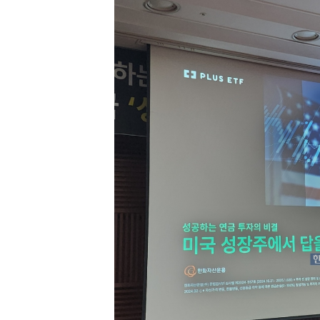
[할인50%] 한·미 투자 올인원 클래스
해외증시