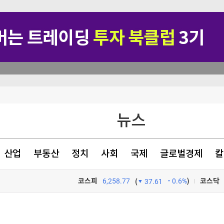
1%로 떨어져(종합)
뉴스
데 의사는 '집유'
 안보 손잡았다(종합)
산업
부동산
정치
사회
국제
글로벌경제
칼
 최고"
코스피
6,258.77
0.6%
)
코스닥
(
37.61
TV프로그램
와우