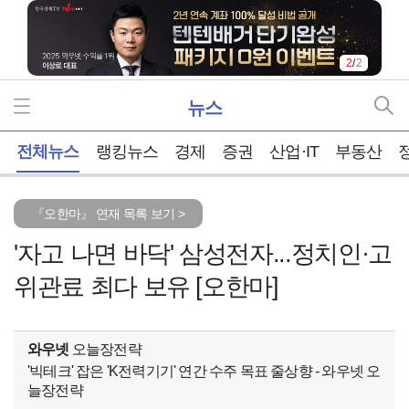
2
/
2
뉴스
홈
전체뉴스
랭킹뉴스
경제
증권
산업·IT
부동산
『오한마』 연재 목록 보기 >
'자고 나면 바닥' 삼성전자...정치인·고
위관료 최다 보유 [오한마]
와우넷
오늘장전략
'빅테크' 잡은 'K전력기기' 연간 수주 목표 줄상향 - 와우넷 오
늘장전략