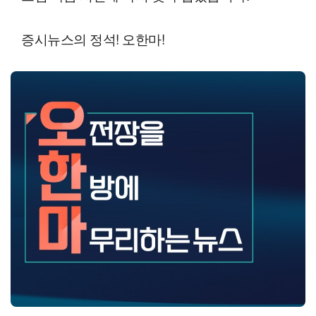
증시뉴스의 정석! 오한마!