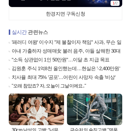
2
/
2
한경지면 구독신청
실시간
관련뉴스
'패러디 여왕' 이수지 "제 불찰이자 책임" 사과, 무슨 일
아내 가출하자 성매매女 불러 음주, 아들 살해한 30대
"소득 상관없이 1인 50만원"…이달 초 지급 목표
김원훈 주식 1억8천 올인했는데…현실은 '-2,400만원'
치사율 최대 75% '공포'…어린이 사망자 속출 '비상'
"오래 참았죠? 자, 오늘이 그날이에요.."
30cm 남성의 고백: “너무
금수저의 솔직고백 "명품