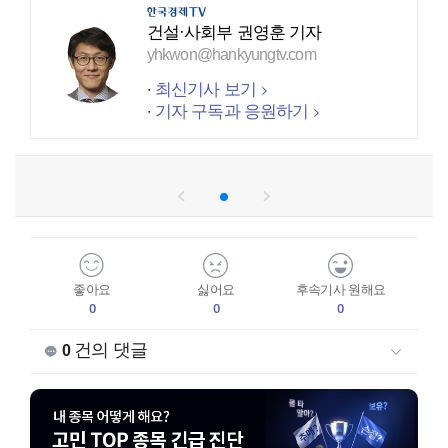
건설·사회부 권영훈 기자
yhkwon@hankyungtv.com
최신기사 보기
기자 구독과 응원하기
좋아요
싫어요
후속기사 원해요
0
0
0
건의 댓글
0