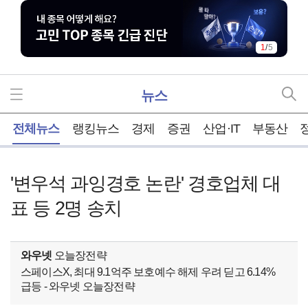
1
/
5
뉴스
홈
전체뉴스
랭킹뉴스
경제
증권
산업·IT
부동산
'변우석 과잉경호 논란' 경호업체 대
표 등 2명 송치
와우넷
오늘장전략
스페이스X, 최대 9.1억주 보호예수 해제 우려 딛고 6.14%
급등 - 와우넷 오늘장전략