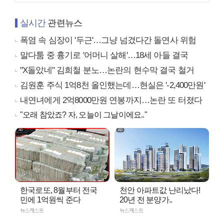
실시간
관련뉴스
폭염 속 심장이 '두근'…그냥 넘겼다간 돌연사 위험
말다툼 중 흉기로 '어머니 살해'…18세 아들 결국
"X돌았네" 김희철 분노…논란의 현수막 결국 철거
김원훈 주식 1억8천 올인했는데…현실은 '-2,400만원'
내연녀에게 2억8000만원 연봉까지…논란 또 터졌다
"오래 참았죠? 자, 오늘이 그날이에요.."
한국로또, 8월부터 전국
천안 아파트값 난리났다!
민에 1억원씩 준다
20년 전 분양가..
뉴스캐스트
뉴스캐스트