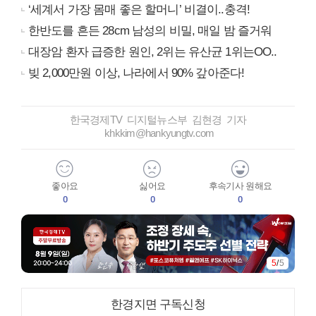
‘세계서 가장 몸매 좋은 할머니’ 비결이..충격!
한반도를 흔든 28cm 남성의 비밀, 매일 밤 즐거워
대장암 환자 급증한 원인, 2위는 유산균 1위는OO..
빚 2,000만원 이상, 나라에서 90% 갚아준다!
한국경제TV 디지털뉴스부 김현경 기자
khkkim@hankyungtv.com
좋아요
싫어요
후속기사 원해요
0
0
0
5
/
5
한경지면 구독신청