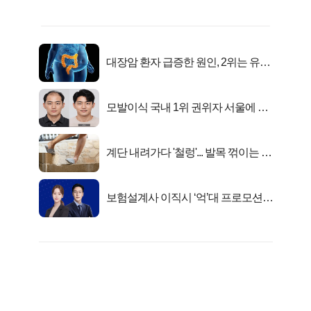
대장암 환자 급증한 원인, 2위는 유산
균 1위는OO..
모발이식 국내 1위 권위자 서울에 있
었다..
계단 내려가다 '철렁'... 발목 꺾이는 이
유
보험설계사 이직시 ‘억’대 프로모션!
키움에셋!