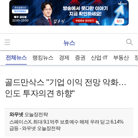
6
/
6
뉴스
홈
전체뉴스
랭킹뉴스
경제
증권
산업·IT
부동산
골드만삭스 "기업 이익 전망 악화…
인도 투자의견 하향"
와우넷
오늘장전략
스페이스X, 최대 9.1억주 보호예수 해제 우려 딛고 6.14%
급등 - 와우넷 오늘장전략