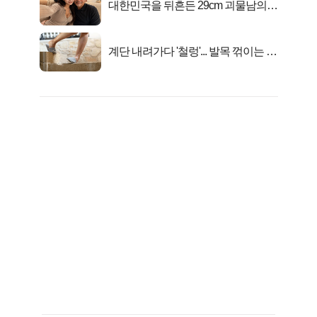
대한민국을 뒤흔든 29cm 괴물남의
진실
계단 내려가다 '철렁'... 발목 꺾이는 이
유