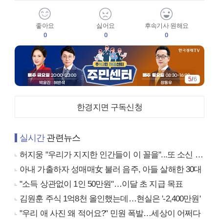
좋아요
싫어요
후속기사 원해요
0
0
0
5
/
6
한경지면 구독신청
실시간
관련뉴스
허지웅 "우리가 지지한 인간들이 이 꼴을"...또 소신 발언
아내 가출하자 성매매女 불러 음주, 아들 살해한 30대
"소득 상관없이 1인 50만원"…이달 초 지급 목표
김원훈 주식 1억8천 올인했는데…현실은 '-2,400만원'
"우리 애 사진 왜 적어요?" 민원 폭발…세상이 어쩌다