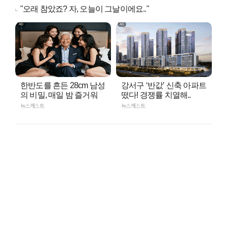
"오래 참았죠? 자, 오늘이 그날이에요.."
한반도를 흔든 28cm 남성
강서구 ‘반값’ 신축 아파트
의 비밀, 매일 밤 즐거워
떴다! 경쟁률 치열해..
뉴스캐스트
뉴스캐스트