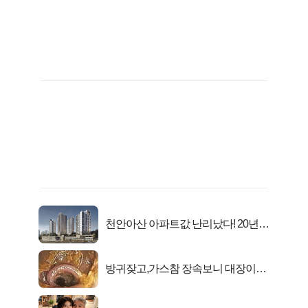
천안아산 아파트값 난리났다! 20년
전 분양가..
방귀잦고,가스참 장속보니 대장이아
니라..