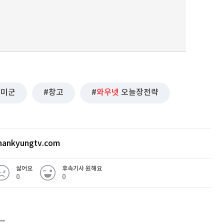
미군
창고
와우넷
오늘장전략
ankyungtv.com
싫어요
후속기사 원해요
0
0
허지웅 "우리가 지지한 인간들이 이 꼴을"...또 소신 발언