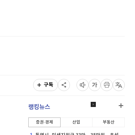
퀀텀
925
(
0.98%
)
홈
AI추천
이더리움 클래식
9,155
(
0.33%
)
품
마켓이슈
특징주
이벤트
비트코인
91,557,000
(
0.23%
)
구독
랭킹뉴스
증권·경제
산업
부동산
1