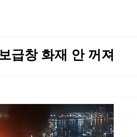
TV홈
무료방송
전체뉴스
 최다
증권
파트너스
경제
종목핫라인
추천 상
산업
 최다
경제
오늘의 
정치
생활경제
수익후기
국제
기업·CEO
이벤트
칼럼·연재
보급창 화재 안 꺼져
특집방송
전체 프로그램
채널/편성
지역별채널
)
편성표