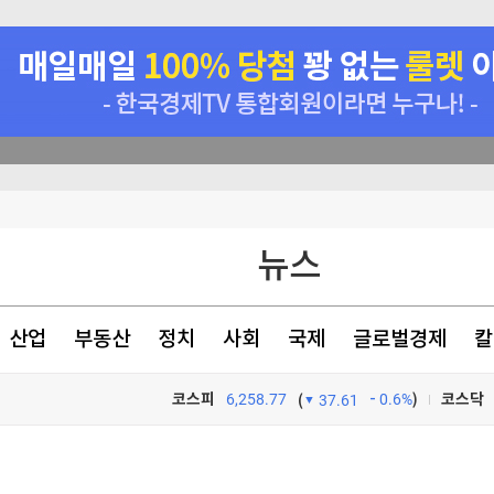
 최다
뉴스
와 엇박자'"
 내년 3월 완공"
산업
부동산
정치
사회
국제
글로벌경제
칼
강하게 먹는 것"
코스피
6,258.77
0.6%
)
코스닥
(
37.61
TV프로그램
와우