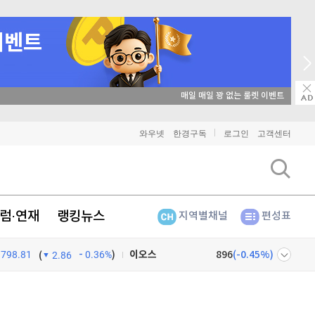
매일 매일 꽝 없는 룰렛 이벤트
비트코인
91,557,000
(
0.23%
)
와우넷
한경구독
로그인
고객센터
이더리움
2,704,000
(
0.45%
)
리플
1,466
(
1.52%
)
럼·연재
랭킹뉴스
지역별채널
편성표
비트코인 캐시
305,400
(
1.03%
)
798.81
0.36%
)
이오스
896
(
-0.45%
)
(
2.86
비트코인 골드
1,313
(
-763.82%
)
넷
주식창