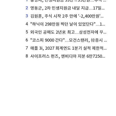
통영시, 민생지원금 33만→35만원…추석 전 푼다
2
영동군, 2차 민생지원금 내달 지급…17일부터 신청 접수
3
김원훈, 주식 시작 2주 만에 '-2,400만원'…"차 한 대 값 날렸다"
4
"하닉이 298만원 찍던 날이 있었단다"…100만 클릭 '전래동화' 정체
5
외국인 공매도 2년來 최고…삼성전자에 무슨일이 [B급기자의 B급리포트]
6
"코스피 9000 간다"…모건스탠리, 韓증시 '비중 유지→비중 확대'
7
애플 3i, 2027 회계연도 1분기 실적 제한적 검토 통과
8
사이프러스 펀즈, 엔비디아 지분 6만7250주 매각