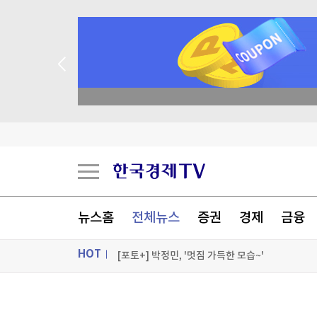
종목 무료 정밀 진단
폭염에 전날 서울지역 온열질환 사망자 2명…올해
"트럼프, 두번째 국토안보장관에도 불만…'내 기조
에코프로비엠, 1.2조 유증 자진정정…"니켈 제련소
뉴스홈
전체뉴스
증권
경제
금융
세계 최고령 도전 119세…"장수 비결? 일하고 건
HOT
[포토+] 박정민, '멋짐 가득한 모습~'
"나야, '흑백요리사' 시즌3"
ON AIR
뉴스
[온에어]