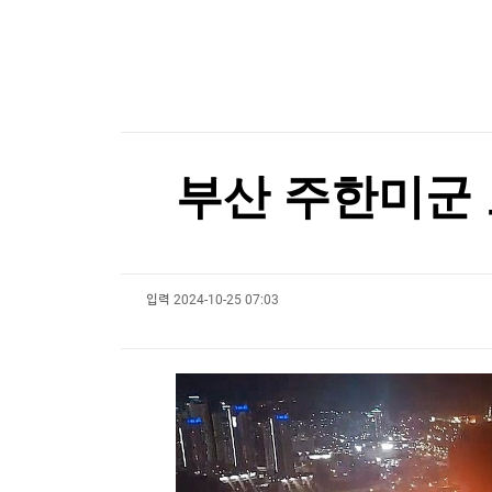
한국경제TV
뉴스홈
폭염에 전날 서울지역 온열질환 사망자 2명…올해
머니팜 모닝라이브
증권
굿모닝 작전
금융
폭염에 전날 서울지역 온열질환 사망자 2명…올해
오늘장 뭐사지?
부동산
[오후5시] 뉴스플러스
사회
온로드 (ON ROAD) 인사이트
글로벌경제
부산 주한미군 
랭킹뉴스
입력
2024-10-25 07:03
미네르바아카데미
증권 데이터
스페셜강의
특징주 뉴스
투자/재테크
매매신호 (랭킹100
부동산/세무
투자분석
산업
국내증시
[모집-3기-] 돈버는 트레이딩 투자 북클럽
환율