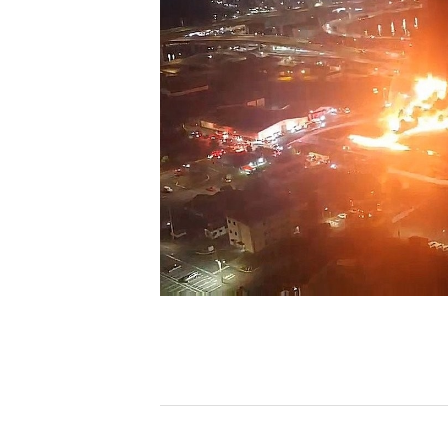
[할인50%] 한·미 투자 올인원 클래스
해외증시