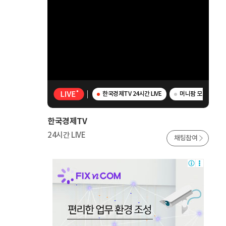
한국경제TV 24시간 LIVE
머니팜 모닝라이브 
한국경제TV
24시간 LIVE
채팅참여