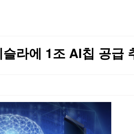
TV홈
무료방송
전체뉴스
증권
파트너스
경제
종목핫라인
추천 상
산업
경제
오늘의 
정치
생활경제
수익후기
국제
기업·CEO
이벤트
칼럼·연재
테슬라에 1조 AI칩 공급
특집방송
전체 프로그램
채널/편성
지역별채널
)
편성표