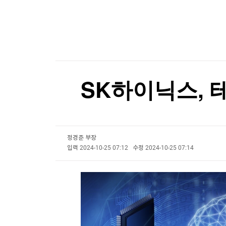
한국경제TV
뉴스홈
에스투더블유, 애프터마켓서 10%대 급등
머니팜 모닝라이브
증권
굿모닝 작전
금융
에스투더블유, 애프터마켓서 10%대 급등
오늘장 뭐사지?
부동산
[오후5시] 뉴스플러스
사회
온로드 (ON ROAD) 인사이트
글로벌경제
SK하이닉스, 
랭킹뉴스
정경준 부장
미네르바아카데미
증권 데이터
입력
2024-10-25 07:12
수정
2024-10-25 07:14
스페셜강의
특징주 뉴스
투자/재테크
매매신호 (랭킹100
부동산/세무
투자분석
산업
국내증시
[모집-3기-] 돈버는 트레이딩 투자 북클럽
환율