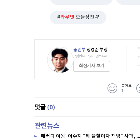
와우넷
오늘장전략
증권부
정경준 부장
jkj@hankyungtv.com
최신기사 보기
좋아요
1
(0)
댓글
관련뉴스
'패러디 여왕' 이수지 "제 불찰이자 책임" 사과,