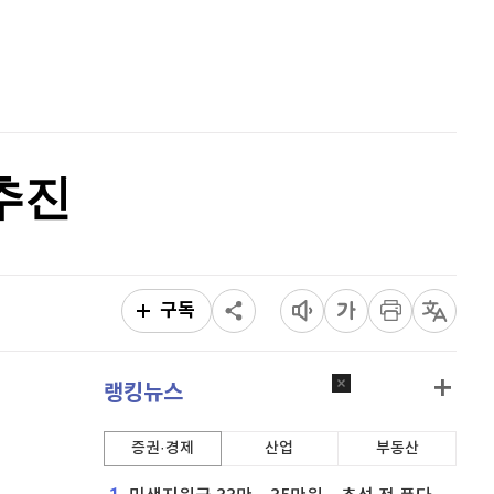
퀀텀
918
(
0.66%
)
홈
AI추천
이더리움 클래식
9,025
(
-2.15%
)
품
마켓이슈
특징주
이벤트
비트코인
91,756,000
(
0.09%
)
 추진
구독
랭킹뉴스
증권·경제
산업
부동산