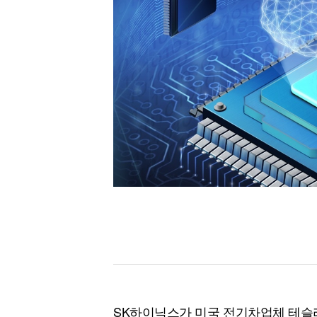
[할인50%] 한·미 투자 올인원 클래스
해외증시
SK하이닉스가 미국 전기차업체 테슬