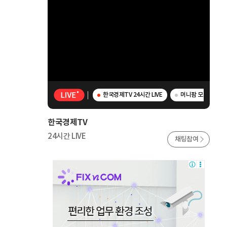
한국경제TV 24시간 LIVE
머니팜 모닝라이브 -
한국경제TV
24시간 LIVE
채팅참여