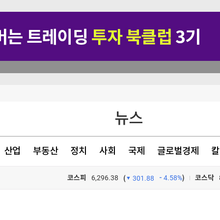
뉴스
 조직 재판행
산업
부동산
정치
사회
국제
글로벌경제
칼
해한 부식 물질"
코스피
6,296.38
4.58%
)
코스닥
(
301.88
TV프로그램
와우