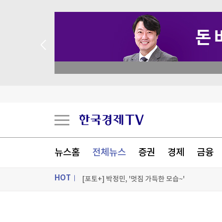
 꽝 없는 룰렛 이벤트
에스투더블유, 애프터마켓서 10%대 급등
'코브라·악어를 과자통에'…멸종위기종 택배 판매
잘 나가던 '놀부' 어쩌다…법원에 회생 신청
뉴스홈
전체뉴스
증권
경제
금융
주한미군 "오산기지 누출 신고 물질, 백린 아닌 무
HOT
[포토+] 박정민, '멋짐 가득한 모습~'
"나야, '흑백요리사' 시즌3"
ON AIR
뉴스
[온에어] 판도라 (판을 읽는 도파민 라이브)