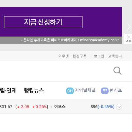
→ 온라인 투자교육은 미네르바아카데미 / minervaacademy.co.kr
비트코인
91,756,000
(
0.09%
)
와우넷
한경구독
로그인
고객센터
이더리움
2,703,000
(
1.31%
)
리플
1,484
(
-2.06%
)
럼·연재
랭킹뉴스
지역별채널
편성표
비트코인 캐시
300,800
(
-1.14%
)
801.67
0.26%
)
이오스
896
(
-0.45%
)
(
2.08
비트코인 골드
1,313
(
-763.82%
)
넷
주식창