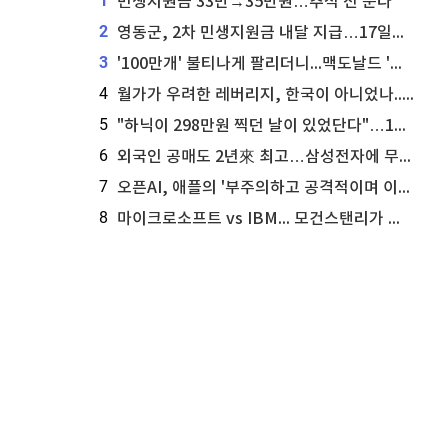
1
민생지원금 33만→35만원…추석 전 푼다
2
영동군, 2차 민생지원금 내달 지급…17일부터 신청 접수
3
'100만개' 불티나게 팔리더니...맥도날드 '충주찰옥수수버거' 돌연 판매 종료
4
월가가 우려한 레버리지, 한국이 아니었나...'상황 인식' 못한 아셴브레너의 추락
5
"하닉이 298만원 찍던 날이 있었단다"…100만 클릭 '전래동화' 정체
6
외국인 공매도 2년來 최고…삼성전자에 무슨일이 [B급기자의 B급리포트]
7
오픈AI, 애플의 '부주의하고 공격적이며 이상하게 개인적인' 영업비밀 소송 기각 신청
8
마이크로소프트 vs IBM... 모건스탠리가 선택한 하이퍼스케일러 투자 유망주