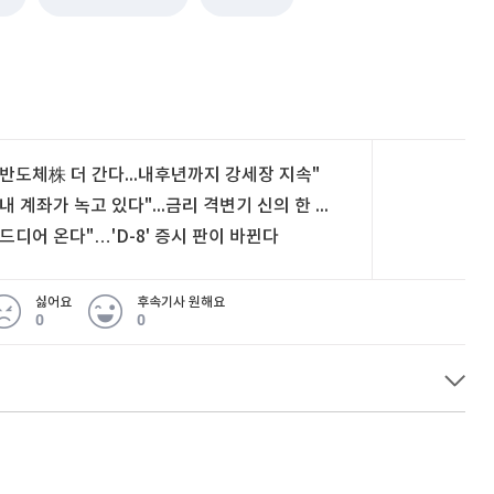
"반도체株 더 간다...내후년까지 강세장 지속"
"내 계좌가 녹고 있다"...금리 격변기 신의 한 수는
"드디어 온다"…'D-8' 증시 판이 바뀐다
싫어요
후속기사 원해요
0
0
 무슨 일