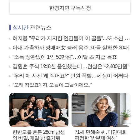
한경지면 구독신청
실시간
관련뉴스
허지웅 "우리가 지지한 인간들이 이 꼴을"...또 소신 발언
아내 가출하자 성매매女 불러 음주, 아들 살해한 30대
"소득 상관없이 1인 50만원"…이달 초 지급 목표
김원훈 주식 1억8천 올인했는데…현실은 '-2,400만원'
"우리 애 사진 왜 적어요?" 민원 폭발…세상이 어쩌다
"오래 참았죠? 자, 오늘이 그날이에요.."
한반도를 흔든 28cm 남성
71세 민혜숙 씨, 미인대회
의 비밀, 매일 밤 즐거워
평정한 ‘방부제 여신’