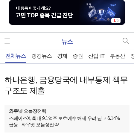
1
/
5
뉴스
홈
전체뉴스
랭킹뉴스
경제
증권
산업·IT
부동산
하나은행, 금융당국에 내부통제 책무
구조도 제출
와우넷
오늘장전략
스페이스X, 최대 9.1억주 보호예수 해제 우려 딛고 6.14%
급등 - 와우넷 오늘장전략