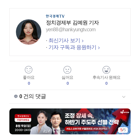
정치경제부 김예원 기자
yen88@hankyungtv.com
최신기사 보기
기자 구독과 응원하기
좋아요
싫어요
후속기사 원해요
0
0
0
건의 댓글
0
5
/
5