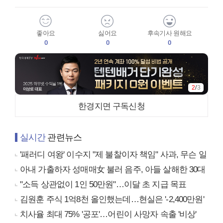
좋아요
싫어요
후속기사 원해요
0
0
0
2
/
3
한경지면 구독신청
실시간
관련뉴스
'패러디 여왕' 이수지 "제 불찰이자 책임" 사과, 무슨 일
아내 가출하자 성매매女 불러 음주, 아들 살해한 30대
"소득 상관없이 1인 50만원"…이달 초 지급 목표
김원훈 주식 1억8천 올인했는데…현실은 '-2,400만원'
치사율 최대 75% '공포'…어린이 사망자 속출 '비상'