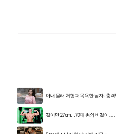
아내 몰래 처형과 목욕한 남자.. 충격!
길이만 27cm…70대 男의 비결이..충
격!