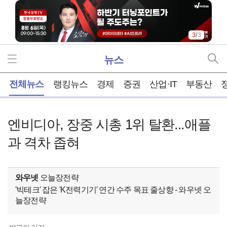
3
/
3
뉴스
홈
전체뉴스
랭킹뉴스
경제
증권
산업·IT
부동산
엔비디아, 장중 시총 1위 탈환...애플
과 격차 좁혀
와우넷
오늘장전략
'빅테크' 잡은 'K전력기기' 연간 수주 목표 줄상향 - 와우넷 오
늘장전략