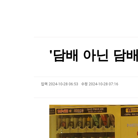
한국경제TV
뉴스홈
[속보] 중랑구 면목동서 새벽 '흉기 난동'…'지인 추
머니팜 모닝라이브
증권
굿모닝 작전
금융
[속보] 중랑구 면목동서 새벽 '흉기 난동'…'지인 추
오늘장 뭐사지?
부동산
[오후5시] 뉴스플러스
사회
온로드 (ON ROAD) 인사이트
글로벌경제
'담배 아닌 담
랭킹뉴스
입력
2024-10-28 06:53
수정
2024-10-28 07:16
미네르바아카데미
증권 데이터
스페셜강의
특징주 뉴스
투자/재테크
매매신호 (랭킹100
부동산/세무
투자분석
산업
국내증시
[모집-3기-] 돈버는 트레이딩 투자 북클럽
환율