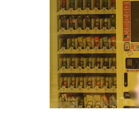
[할인50%] 한·미 투자 올인원 클래스
해외증시