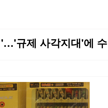
TV홈
무료방송
전체뉴스
정' 60대 남성 2명 사망
증권
파트너스
경제
종목핫라인
추천 상
산업
정' 60대 남성 2명 사망
경제
오늘의 
정치
생활경제
수익후기
국제
기업·CEO
이벤트
칼럼·연재
배'…'규제 사각지대'에 
특집방송
전체 프로그램
채널/편성
지역별채널
)
편성표