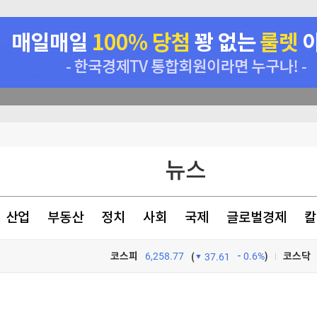
정' 60대 남성 2명 사망
뉴스
 수사
사
산업
부동산
정치
사회
국제
글로벌경제
칼
 견제 강화
코스피
6,258.77
0.6%
)
코스닥
(
37.61
TV프로그램
와우