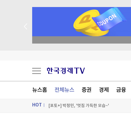
종목 무료 정밀 진단
[속보] 중랑구 면목동서 새벽 '흉기 난동'…'지인 추
태어나 줄곧 교회서 살던 11세 사망…학대 가능성
천안 교회서 11세 아동 숨져…경찰, 학대 여부 조
뉴스홈
전체뉴스
증권
경제
금융
美, 공격잠수함 19척 순항미사일잠수함 전환…中
HOT
[포토+] 박정민, '멋짐 가득한 모습~'
"나야, '흑백요리사' 시즌3"
ON AIR
뉴스
[온에어] 이상로 - 텐텐배거 투자공식 시즌2