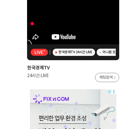
한국경제TV 24시간 LIVE
머니팜 모닝라이브 
한국경제TV
24시간 LIVE
채팅참여