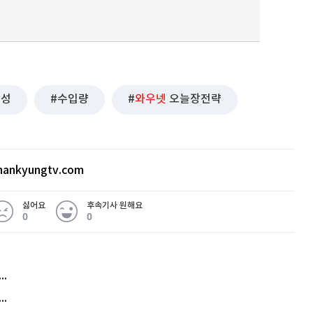
합성
수입량
와우넷
오늘장전략
ankyungtv.com
싫어요
후속기사 원해요
0
0
허지웅 "우리가 지지한 인간들이 이 꼴을"...또 소신 발언
아내 가출하자 성매매女 불러 음주, 아들 살해한 30대