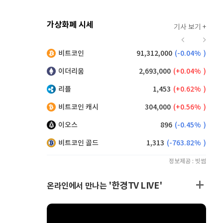
가상화폐 시세
기사 보기 +
927
(
1.20%
)
비트코인
91,312,000
(
-0.04%
)
,150
(
0.27%
)
이더리움
2,693,000
(
0.04%
)
리플
1,453
(
0.62%
)
비트코인 캐시
304,000
(
0.56%
)
이오스
896
(
-0.45%
)
비트코인 골드
1,313
(
-763.82%
)
정보제공 : 빗썸
'한경TV LIVE'
온라인에서 만나는