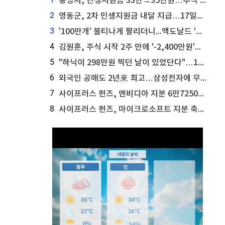
통영시, 민생지원금 33만→35만원…추석 전 푼다
2
영동군, 2차 민생지원금 내달 지급…17일부터 신청 접수
3
'100만개' 불티나게 팔리더니...맥도날드 '충주찰옥수수버거' 돌연 판매 종료
4
김원훈, 주식 시작 2주 만에 '-2,400만원'…"차 한 대 값 날렸다"
5
"하닉이 298만원 찍던 날이 있었단다"…100만 클릭 '전래동화' 정체
6
외국인 공매도 2년來 최고…삼성전자에 무슨일이 [B급기자의 B급리포트]
7
사이프러스 펀즈, 엔비디아 지분 6만7250주 매각
8
사이프러스 펀즈, 마이크로소프트 지분 축소...3만3천 주 매각