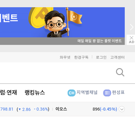
매일 매일 꽝 없는 룰렛 이벤트
비트코인
91,312,000
(
-0.04%
)
와우넷
한경구독
로그인
고객센터
이더리움
2,693,000
(
0.04%
)
리플
1,453
(
0.62%
)
럼·연재
랭킹뉴스
지역별채널
편성표
비트코인 캐시
304,000
(
0.56%
)
798.81
0.36%
)
이오스
896
(
-0.45%
)
(
2.86
비트코인 골드
1,313
(
-763.82%
)
넷
주식창