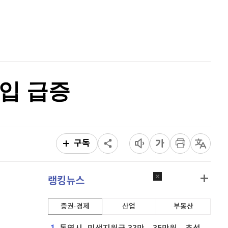
퀀텀
927
(
1.2%
)
홈
AI추천
이더리움 클래식
9,150
(
0.27%
)
품
마켓이슈
특징주
이벤트
비트코인
91,312,000
(
-0.04%
)
수입 급증
구독
랭킹뉴스
증권·경제
산업
부동산
1