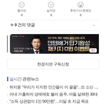
좋아요
싫어요
후속기사 원해요
0
0
0
건의 댓글
0
3
/
5
한경지면 구독신청
실시간
관련뉴스
허지웅 "우리가 지지한 인간들이 이 꼴을"...또 소신 발언
아내 가출하자 성매매女 불러 음주, 아들 살해한 30대
"소득 상관없이 1인 50만원"…이달 초 지급 목표