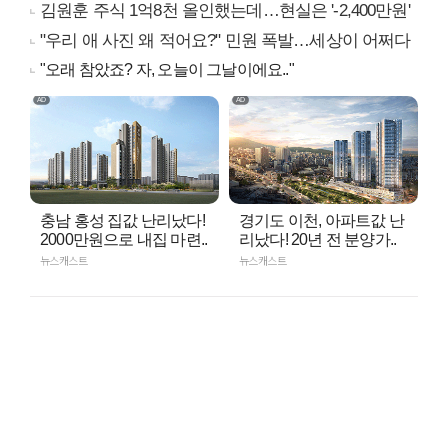
김원훈 주식 1억8천 올인했는데…현실은 '-2,400만원'
"우리 애 사진 왜 적어요?" 민원 폭발…세상이 어쩌다
"오래 참았죠? 자, 오늘이 그날이에요.."
충남 홍성 집값 난리났다!
경기도 이천, 아파트값 난
2000만원으로 내집 마련..
리났다! 20년 전 분양가..
뉴스캐스트
뉴스캐스트