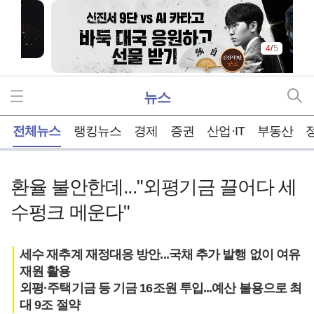
4
/
5
뉴스
홈
전체뉴스
랭킹뉴스
경제
증권
산업·IT
부동산
환율 불안한데..."외평기금 끌어다 세
수펑크 메운다"
세수 재추계 재정대응 방안...국채 추가 발행 없이 여유
재원 활용
외평·주택기금 등 기금 16조원 투입...예산 불용으로 최
대 9조 절약