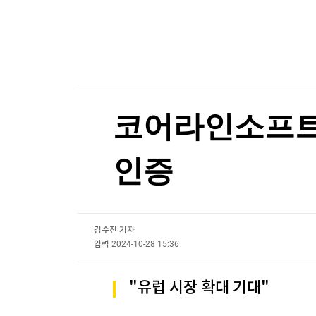
한국경제TV
뉴스홈
웹젠 2분기 영업익 57억원…전년 동기 대비 8.4%
머니팜 모닝라이브
증권
웹젠 2분기 영업익 57억원…전년 동기 대비 8.4%
굿모닝 작전
금융
오늘장 뭐사지?
부동산
[오후5시] 뉴스플러스
사회
온로드 (ON ROAD) 인사이트
글로벌경제
코어라인소프트 
랭킹뉴스
인증
미네르바아카데미
증권 데이터
김수진 기자
스페셜강의
특징주 뉴스
입력
2024-10-28 15:36
투자/재테크
매매신호 (랭킹100
부동산/세무
투자분석
"유럽 시장 확대 기대"
산업
국내증시
[모집-3기-] 돈버는 트레이딩 투자 북클럽
환율