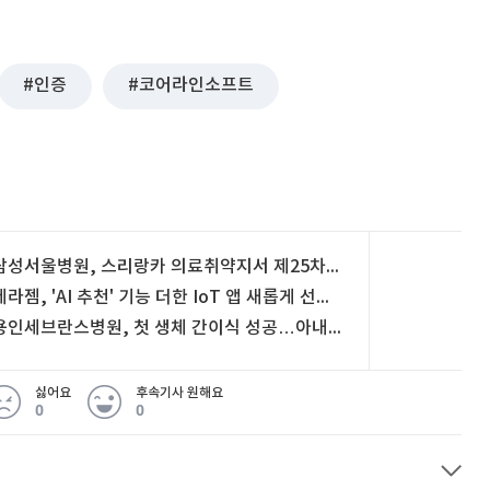
인증
코어라인소프트
삼성서울병원, 스리랑카 의료취약지서 제25차 해외의료봉사
세라젬, 'AI 추천' 기능 더한 IoT 앱 새롭게 선보여
용인세브란스병원, 첫 생체 간이식 성공…아내가 남편에게 기증
싫어요
후속기사 원해요
0
0