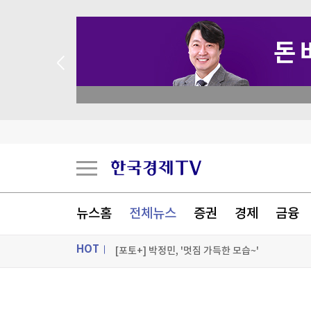
 꽝 없는 룰렛 이벤트
웹젠 2분기 영업익 57억원…전년 동기 대비 8.4%
17세 고교생, 주식 투자로 번 100만원 이웃돕기 
[속보] 반도체 쉬어가는 틈에 날았다…수출 '잭팟
뉴스홈
전체뉴스
증권
경제
금융
'규제 풍선효과?' 지수 레버리지, 거래·자금유입
[포토+] 박정민, '멋짐 가득한 모습~'
HOT
"나야, '흑백요리사' 시즌3"
ON AIR
뉴스
[온에어] 종목쇼