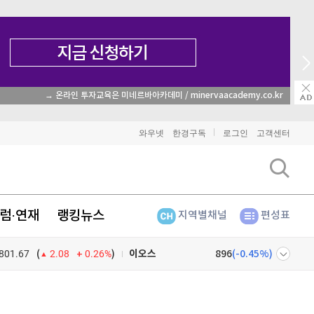
→ 온라인 투자교육은 미네르바아카데미 / minervaacademy.co.kr
비트코인
92,000,000
(
0.36%
)
와우넷
한경구독
로그인
고객센터
이더리움
2,712,000
(
1.65%
)
리플
1,491
(
-1.57%
)
럼·연재
랭킹뉴스
지역별채널
편성표
비트코인 캐시
305,300
(
0.36%
)
이오스
896
(
-0.45%
)
801.67
0.26%
)
(
2.08
비트코인 골드
1,313
(
-763.82%
)
넷
주식창
퀀텀
929
(
1.86%
)