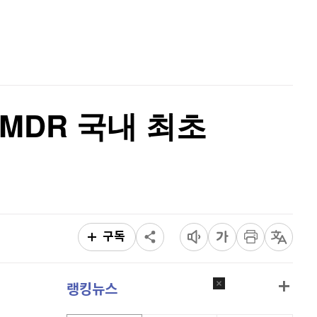
홈
이더리움 클래식
9,245
(
0.33%
)
AI추천
품
마켓이슈
비트코인
92,000,000
(
0.36%
)
특징주
이벤트
 MDR 국내 최초
구독
랭킹뉴스