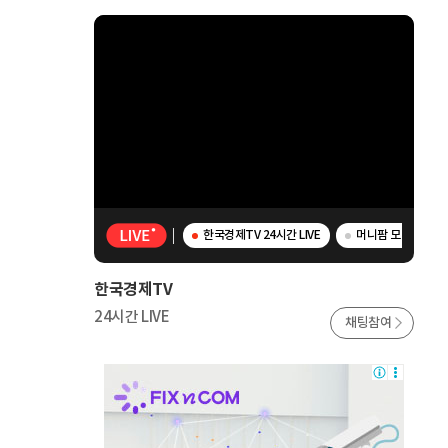
한국경제TV 24시간 LIVE
머니팜 모닝라이브 -
한국경제TV
24시간 LIVE
채팅참여