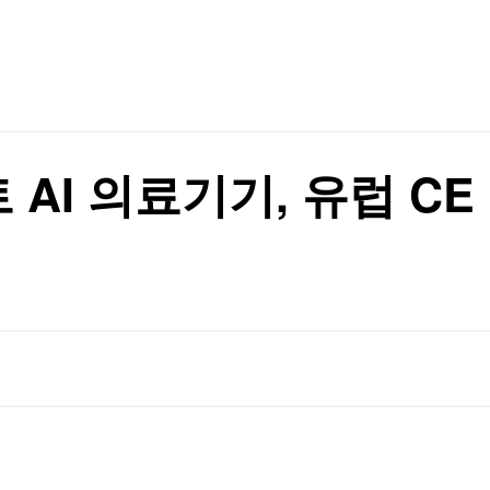
TV홈
무료방송
전체뉴스
↓(종합)
증권
파트너스
경제
↓(종합)
종목핫라인
추천 상
산업
경제
오늘의 
정치
생활경제
수익후기
국제
기업·CEO
이벤트
칼럼·연재
AI 의료기기, 유럽 CE
특집방송
전체 프로그램
채널/편성
지역별채널
)
편성표