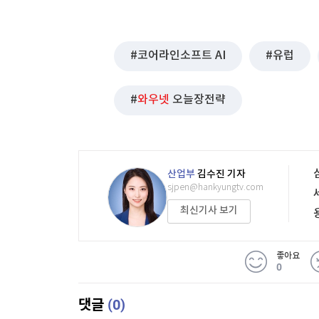
코어라인소프트 AI
유럽
와우넷
오늘장전략
산업부
김수진 기자
sjpen@hankyungtv.com
최신기사 보기
좋아요
0
(0)
댓글