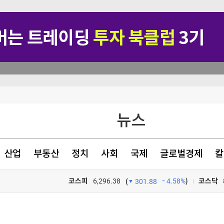
↓(종합)
뉴스
기부
'에 줄줄이 강세
산업
부동산
정치
사회
국제
글로벌경제
칼
액 상위권 포진
코스피
6,296.38
4.58%
)
코스닥
(
301.88
TV프로그램
와우