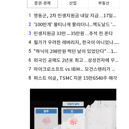
증권·경제
산업
부동산
1
영동군, 2차 민생지원금 내달 지급…17일부터 신청 접수
2
'100만개' 불티나게 팔리더니...맥도날드 '충주찰옥수수버거' 돌연 판매 종료
3
민생지원금 33만→35만원…추석 전 푼다
4
월가가 우려한 레버리지, 한국이 아니었나...'상황 인식' 못한 아셴브레너의 추락
5
"하닉이 298만원 찍던 날이 있었단다"…100만 클릭 '전래동화' 정체
6
외국인 공매도 2년來 최고…삼성전자에 무슨일이 [B급기자의 B급리포트]
7
마이크로소프트 vs IBM... 모건스탠리가 선택한 하이퍼스케일러 투자 유망주
8
퍼스트 이글, TSMC 지분 15만6540주 매각