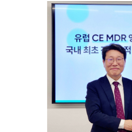
[할인50%] 한·미 투자 올인원 클래스
해외증시