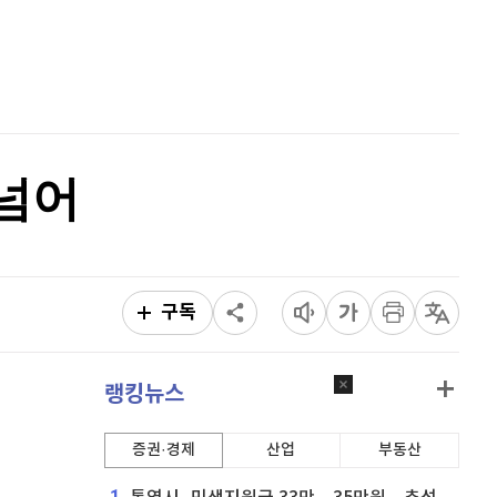
이더리움 클래식
9,120
(
-0.05%
)
홈
AI추천
비트코인
91,364,000
(
0.02%
)
품
마켓이슈
특징주
이벤트
 넘어
구독
랭킹뉴스
증권·경제
산업
부동산
1