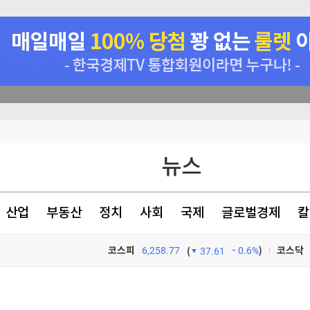
대 최저로
렌트 1%↑
뉴스
 왜?
재"
산업
부동산
정치
사회
국제
글로벌경제
칼
코스피
6,258.77
0.6%
)
코스닥
(
37.61
>
TV프로그램
와우
대 최저로