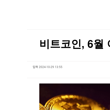
한국경제TV
뉴스홈
콜로라도강이 말라간다…美 최대 저수지 수위 역
머니팜 모닝라이브
증권
굿모닝 작전
금융
오늘장 뭐사지?
부동산
[오후5시] 뉴스플러스
사회
온로드 (ON ROAD) 인사이트
글로벌경제
비트코인, 6월
랭킹뉴스
입력
2024-10-29 13:55
미네르바아카데미
증권 데이터
스페셜강의
특징주 뉴스
투자/재테크
매매신호 (랭킹100
부동산/세무
투자분석
산업
국내증시
[모집-3기-] 돈버는 트레이딩 투자 북클럽
환율