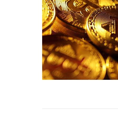
[할인50%] 한·미 투자 올인원 클래스
해외증시