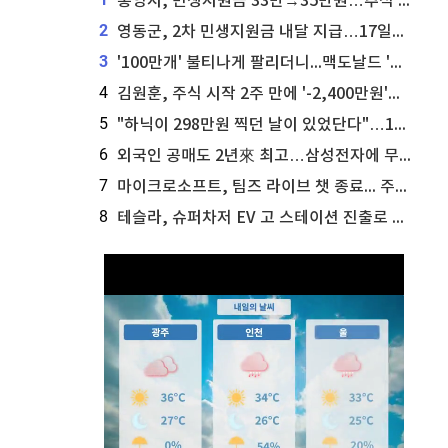
통영시, 민생지원금 33만→35만원…추석 전 푼다
2
영동군, 2차 민생지원금 내달 지급…17일부터 신청 접수
3
'100만개' 불티나게 팔리더니...맥도날드 '충주찰옥수수버거' 돌연 판매 종료
4
김원훈, 주식 시작 2주 만에 '-2,400만원'…"차 한 대 값 날렸다"
5
"하닉이 298만원 찍던 날이 있었단다"…100만 클릭 '전래동화' 정체
6
외국인 공매도 2년來 최고…삼성전자에 무슨일이 [B급기자의 B급리포트]
7
마이크로소프트, 팀즈 라이브 챗 종료... 주가는 상승세
8
테슬라, 슈퍼차저 EV 고 스테이션 진출로 주가 상승