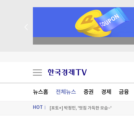
종목 무료 정밀 진단
콜로라도강이 말라간다…美 최대 저수지 수위 역
국제유가, 호르무즈 협상 추이 주목하며 상승…브
이란 외무 "무슬림 하나로 뭉쳐야"…'형제애' 강조
美재무부 "'이란 자금세탁' 가상화폐 거래소들 제
뉴스홈
전체뉴스
증권
경제
금융
[포토+] 박정민, '멋짐 가득한 모습~'
HOT
"나야, '흑백요리사' 시즌3"
[온에어] 주식, 알아야번다 <박지윤의 감정금융학
ON AIR
뉴스
콜로라도강이 말라간다…美 최대 저수지 수위 역