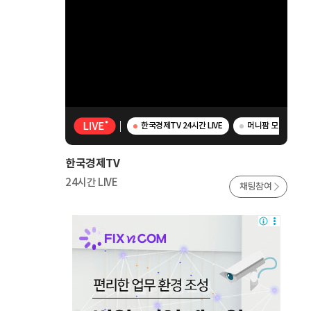
한국경제TV 24시간 LIVE
머니팜 모닝라이브 
한국경제TV
24시간 LIVE
채팅참여