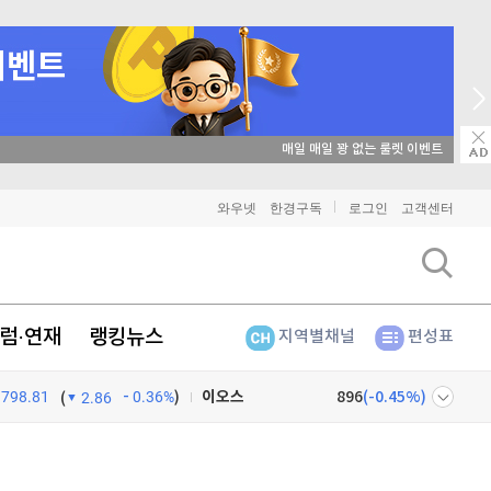
비트코인
91,364,000
매일 매일 꽝 없는 룰렛 이벤트
(
0.02%
)
이더리움
2,696,000
(
0.15%
)
와우넷
한경구독
로그인
고객센터
리플
1,442
(
-0.14%
)
비트코인 캐시
304,600
(
0.76%
)
럼·연재
랭킹뉴스
지역별채널
편성표
이오스
896
(
-0.45%
)
798.81
0.36%
)
비트코인 골드
1,313
(
-763.82%
)
(
2.86
퀀텀
916
(
0%
)
넷
주식창