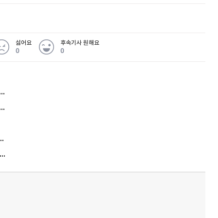
싫어요
후속기사 원해요
0
0
허지웅 "우리가 지지한 인간들이 이 꼴을"...또 소신 발언
아내 가출하자 성매매女 불러 음주, 아들 살해한 30대
김원훈 주식 1억8천 올인했는데…현실은 '-2,400만원'
"우리 애 사진 왜 적어요?" 민원 폭발…세상이 어쩌다