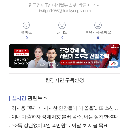
한국경제TV 디지털뉴스부 박근아 기자
twilight1093@hankyungtv.com
좋아요
싫어요
후속기사 원해요
0
0
0
5
/
5
한경지면 구독신청
실시간
관련뉴스
허지웅 "우리가 지지한 인간들이 이 꼴을"...또 소신 발언
아내 가출하자 성매매女 불러 음주, 아들 살해한 30대
"소득 상관없이 1인 50만원"…이달 초 지급 목표