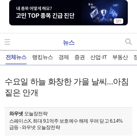
1
/
5
뉴스
홈
전체뉴스
랭킹뉴스
경제
증권
산업·IT
부동산
수요일 하늘 화창한 가을 날씨...아침
짙은 안개
와우넷
오늘장전략
스페이스X, 최대 9.1억주 보호예수 해제 우려 딛고 6.14%
급등 - 와우넷 오늘장전략