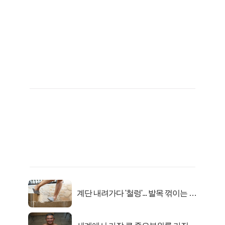
계단 내려가다 '철렁'... 발목 꺾이는 이
유