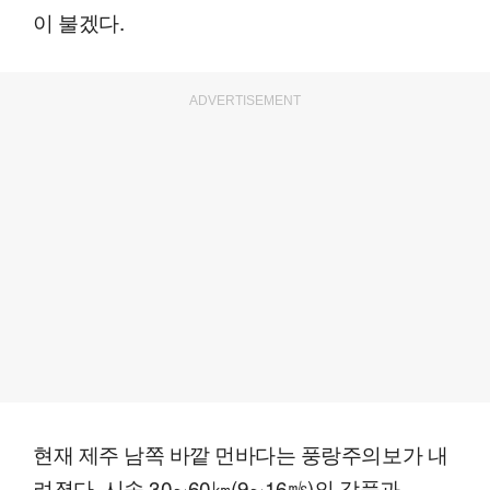
이 불겠다.
ADVERTISEMENT
현재 제주 남쪽 바깥 먼바다는 풍랑주의보가 내
려졌다. 시속 30∼60㎞(9∼16㎧)의 강풍과