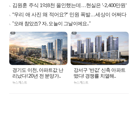
김원훈 주식 1억8천 올인했는데…현실은 '-2,400만원'
"우리 애 사진 왜 적어요?" 민원 폭발…세상이 어쩌다
"오래 참았죠? 자, 오늘이 그날이에요.."
경기도 이천, 아파트값 난
강서구 ‘반값’ 신축 아파트
리났다! 20년 전 분양가..
떴다! 경쟁률 치열해..
뉴스캐스트
뉴스캐스트