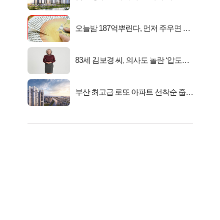
값 분양..
오늘밤 187억뿌린다, 먼저 주우면 최
대1억..!
83세 김보경 씨, 의사도 놀란 ‘압도적
피지컬’
부산 최고급 로또 아파트 선착순 줍줍
떴다!