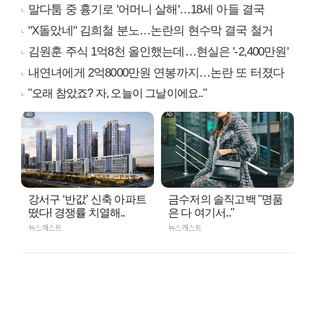
말다툼 중 흉기로 '어머니 살해'…18세 아들 결국
"X돌았네" 김희철 분노…논란의 현수막 결국 철거
김원훈 주식 1억8천 올인했는데…현실은 '-2,400만원'
내연녀에게 2억8000만원 연봉까지…논란 또 터졌다
"오래 참았죠? 자, 오늘이 그날이에요.."
강서구 ‘반값’ 신축 아파트
금수저의 솔직고백 "명품
떴다! 경쟁률 치열해..
은 다 여기서.."
뉴스캐스트
뉴스캐스트