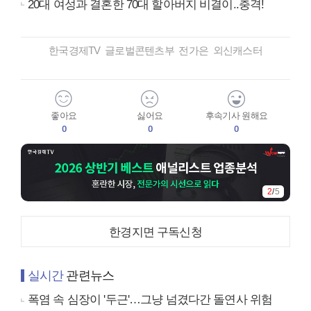
20대 여성과 결혼한 70대 할아버지 비결이..충격!
한국경제TV 글로벌콘텐츠부 전가은 외신캐스터
좋아요
싫어요
후속기사 원해요
0
0
0
3
/
5
한경지면 구독신청
실시간
관련뉴스
폭염 속 심장이 '두근'…그냥 넘겼다간 돌연사 위험