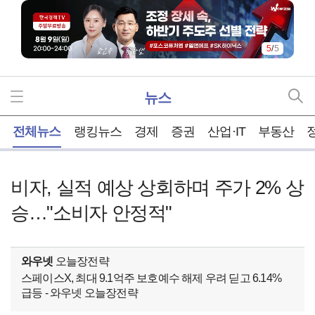
5
/
5
뉴스
홈
전체뉴스
랭킹뉴스
경제
증권
산업·IT
부동산
비자, 실적 예상 상회하며 주가 2% 상
승…"소비자 안정적"
와우넷
오늘장전략
스페이스X, 최대 9.1억주 보호예수 해제 우려 딛고 6.14%
급등 - 와우넷 오늘장전략