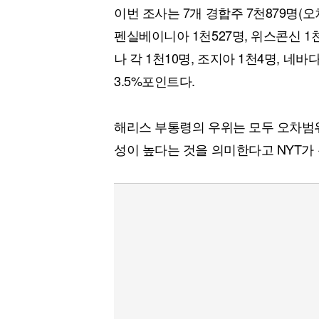
이번 조사는 7개 경합주 7천879명(
펜실베이니아 1천527명, 위스콘신 1
나 각 1천10명, 조지아 1천4명, 네
3.5%포인트다.
해리스 부통령의 우위는 모두 오차범
성이 높다는 것을 의미한다고 NYT가