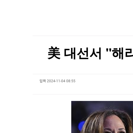
한국경제TV
뉴스홈
[온에어] 몸쓸이야기
머니팜 모닝라이브
증권
굿모닝 작전
금융
에코프로비엠, 1.2조 유증 자진정정…"니켈 제련소
오늘장 뭐사지?
부동산
에코프로비엠, 1.2조 유증 자진정정…"니켈 제련소
[오후5시] 뉴스플러스
사회
온로드 (ON ROAD) 인사이트
글로벌경제
美 대선서 "해리
랭킹뉴스
입력
2024-11-04 08:55
미네르바아카데미
증권 데이터
스페셜강의
특징주 뉴스
투자/재테크
매매신호 (랭킹100
부동산/세무
투자분석
산업
국내증시
[모집-3기-] 돈버는 트레이딩 투자 북클럽
환율