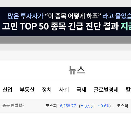
뉴스
 내년 3월 완공"
강하게 먹는 것"
산업
부동산
정치
사회
국제
글로벌경제
칼
"…중국 반발할듯
 등 조건 충족돼야"
코스피
6,258.77
0.6%
)
코스닥
(
37.61
TV프로그램
와우