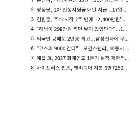
통영시, 민생지원금 33만→35만원…추석 전 푼다
2
영동군, 2차 민생지원금 내달 지급…17일부터 신청 접수
3
김원훈, 주식 시작 2주 만에 '-2,400만원'…"차 한 대 값 날렸다"
4
"하닉이 298만원 찍던 날이 있었단다"…100만 클릭 '전래동화' 정체
5
외국인 공매도 2년來 최고…삼성전자에 무슨일이 [B급기자의 B급리포트]
6
"코스피 9000 간다"…모건스탠리, 韓증시 '비중 유지→비중 확대'
7
애플 3i, 2027 회계연도 1분기 실적 제한적 검토 통과
8
사이프러스 펀즈, 엔비디아 지분 6만7250주 매각