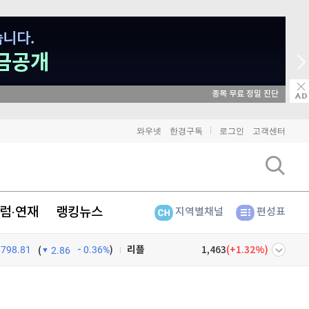
종목 무료 정밀 진단
와우넷
한경구독
로그인
고객센터
비트코인
91,350,000
(
0%
)
이더리움
2,698,000
(
0.22%
)
럼·연재
랭킹뉴스
지역별채널
편성표
리플
1,463
(
1.32%
)
798.81
0.36%
)
비트코인 캐시
305,000
(
0.89%
)
(
2.86
이오스
896
(
-0.45%
)
넷
주식창