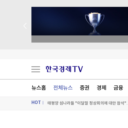
 애널리스트 업종 분석
에코프로비엠, 1.2조 유증 자진정정…"니켈 제련소
세계 최고령 도전 119세…"장수 비결? 일하고 건
뉴스홈
전체뉴스
증권
경제
금융
태평양 섬나라들 "이달말 정상회의에 대만 참석
HOT
호르무즈 해협 통항 정상화 가시화…이란 "美 배상
[포토+] 박정민, '멋짐 가득한 모습~'
ON AIR
뉴스
"나야, '흑백요리사' 시즌3"