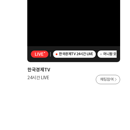
한국경제TV 24시간 LIVE
머니팜 모닝라이브 
한국경제TV
24시간 LIVE
채팅참여