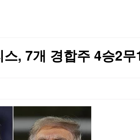
TV홈
무료방송
전체뉴스
증권
파트너스
경제
종목핫라인
추천 상
산업
 내년 3월 완공"
경제
오늘의 
정치
 내년 3월 완공"
생활경제
수익후기
국제
기업·CEO
이벤트
칼럼·연재
스, 7개 경합주 4승2무
특집방송
전체 프로그램
채널/편성
지역별채널
)
편성표