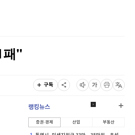
비트코인 골드
1,313
(
-763.82%
)
홈
AI추천
퀀텀
925
(
0.98%
)
품
마켓이슈
특징주
이벤트
이더리움 클래식
9,145
(
0.22%
)
비트코인
91,350,000
(
0%
)
1패"
구독
랭킹뉴스
증권·경제
산업
부동산
1