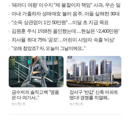
'패러디 여왕' 이수지 "제 불찰이자 책임" 사과, 무슨 일
아내 가출하자 성매매女 불러 음주, 아들 살해한 30대
"소득 상관없이 1인 50만원"…이달 초 지급 목표
김원훈 주식 1억8천 올인했는데…현실은 '-2,400만원'
치사율 최대 75% '공포'…어린이 사망자 속출 '비상'
"오래 참았죠? 자, 오늘이 그날이에요.."
금수저의 솔직고백 "명품
강서구 ‘반값’ 신축 아파트
은 다 여기서.."
떴다! 경쟁률 치열해..
뉴스캐스트
뉴스캐스트