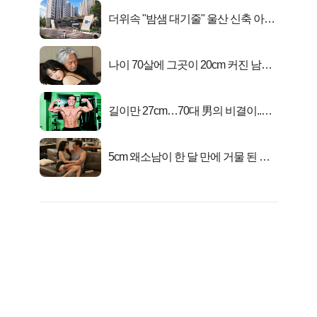
더위속 "밤샘 대기줄" 울산 신축 아파
트 오픈런 무슨일?
나이 70살에 그곳이 20cm 커진 남자..
충격!
길이만 27cm…70대 男의 비결이..충
격!
5cm 왜소남이 한 달 만에 거물 된 사
연