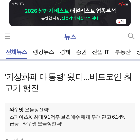
2
/
4
뉴스
홈
전체뉴스
랭킹뉴스
경제
증권
산업·IT
부동산
'가상화폐 대통령' 왔다...비트코인 최
고가 행진
와우넷
오늘장전략
스페이스X, 최대 9.1억주 보호예수 해제 우려 딛고 6.14%
급등 - 와우넷 오늘장전략