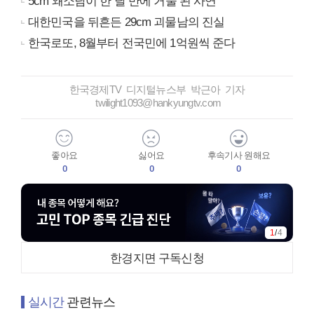
5cm 왜소남이 한 달 만에 거물 된 사연
대한민국을 뒤흔든 29cm 괴물남의 진실
한국로또, 8월부터 전국민에 1억원씩 준다
한국경제TV 디지털뉴스부 박근아 기자
twilight1093@hankyungtv.com
좋아요
싫어요
후속기사 원해요
0
0
0
1
/
4
한경지면 구독신청
실시간
관련뉴스