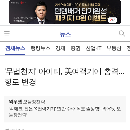
2
/
2
뉴스
홈
전체뉴스
랭킹뉴스
경제
증권
산업·IT
부동산
'무법천지' 아이티, 美여객기에 총격...
항로 변경
와우넷
오늘장전략
'빅테크' 잡은 'K전력기기' 연간 수주 목표 줄상향 - 와우넷 오
늘장전략