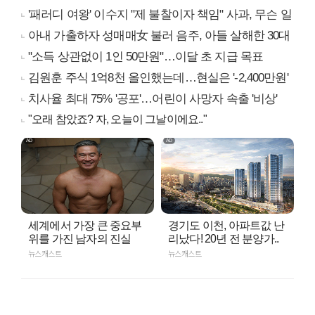
'패러디 여왕' 이수지 "제 불찰이자 책임" 사과, 무슨 일
아내 가출하자 성매매女 불러 음주, 아들 살해한 30대
"소득 상관없이 1인 50만원"…이달 초 지급 목표
김원훈 주식 1억8천 올인했는데…현실은 '-2,400만원'
치사율 최대 75% '공포'…어린이 사망자 속출 '비상'
"오래 참았죠? 자, 오늘이 그날이에요.."
세계에서 가장 큰 중요부
경기도 이천, 아파트값 난
위를 가진 남자의 진실
리났다! 20년 전 분양가..
뉴스캐스트
뉴스캐스트