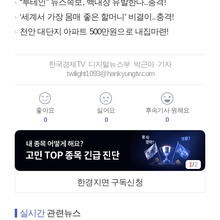
“루테인” 뉴스속보, 백내장 유발한다..충격!
‘세계서 가장 몸매 좋은 할머니’ 비결이..충격!
천안 대단지 아파트 500만원으로 내집마련!
한국경제TV 디지털뉴스부 박근아 기자
twilight1093@hankyungtv.com
좋아요
싫어요
후속기사 원해요
0
0
0
1
/
2
한경지면 구독신청
실시간
관련뉴스