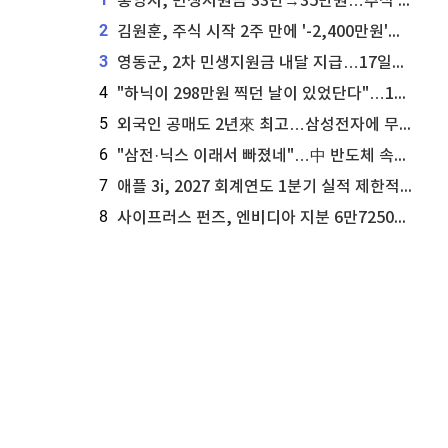
통영시, 민생지원금 33만→35만원…추석 전 푼다
2
김원훈, 주식 시작 2주 만에 '-2,400만원'…"차 한 대 값 날렸다"
3
영동군, 2차 민생지원금 내달 지급…17일부터 신청 접수
4
"하닉이 298만원 찍던 날이 있었단다"…100만 클릭 '전래동화' 정체
5
외국인 공매도 2년來 최고…삼성전자에 무슨일이 [B급기자의 B급리포트]
6
"삼전·닉스 이래서 빠졌네"…中 반도체 속사정 [B급기자의 B급리포트]
7
애플 3i, 2027 회계연도 1분기 실적 제한적 검토 통과
8
사이프러스 펀즈, 엔비디아 지분 6만7250주 매각