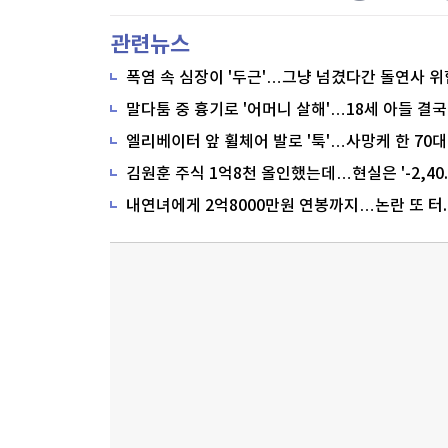
관련뉴스
폭염 속 심장이 '두근'…그냥 넘겼다간 돌연사 위
말다툼 중 흉기로 '어머니 살해'…18세 아들 결국
내연녀