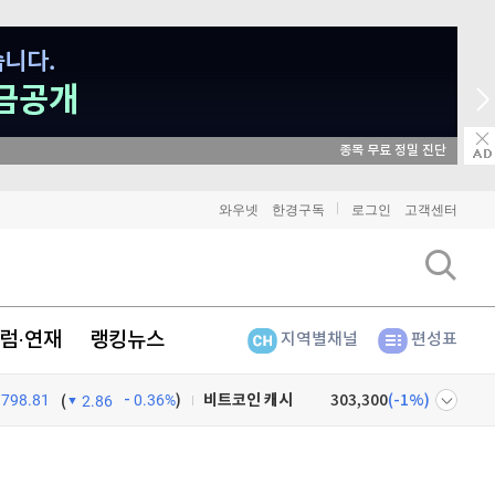
매일 매일 꽝 없는 룰렛 이벤트
비트코인
91,173,000
(
-0.37%
)
와우넷
한경구독
로그인
고객센터
이더리움
2,695,000
(
-0.3%
)
리플
1,456
(
-0.76%
)
럼·연재
랭킹뉴스
지역별채널
편성표
비트코인 캐시
303,300
(
-1%
)
798.81
0.36%
)
이오스
896
(
-0.45%
)
(
2.86
비트코인 골드
1,313
(
-763.82%
)
넷
주식창