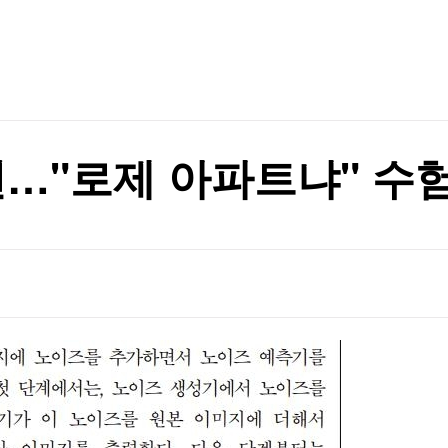
TV홈
무료방송
전체뉴스
증권
파트너스
경제
종목핫라인
추천 상
산업
경제
오늘의 
정치
생활경제
수익후기
국제
기업·CEO
이벤트
칼럼·연재
0번…"로제 아파트냐" 수
특집방송
전체 프로그램
채널/편성
지역별채널
)
편성표