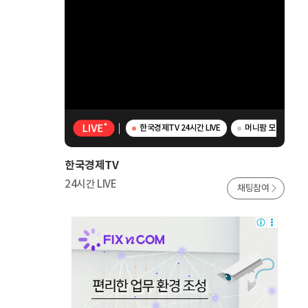
한국경제TV 24시간 LIVE
머니팜 모닝라이브 
한국경제TV
24시간 LIVE
채팅참여