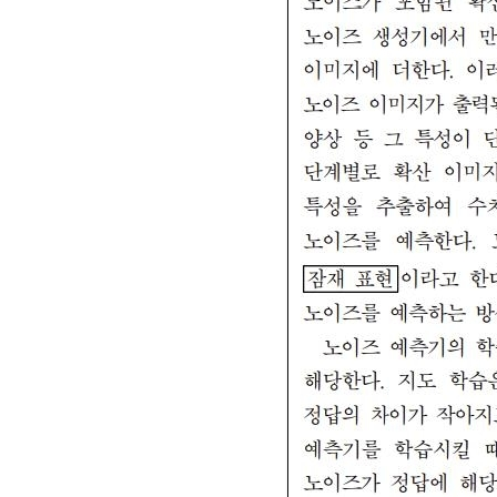
[할인50%] 한·미 투자 올인원 클래스
해외증시