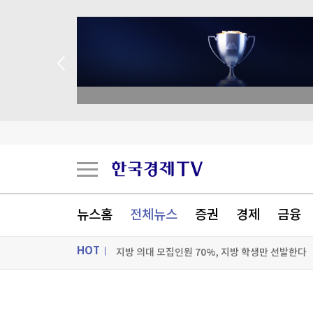
종목 무료 정밀 진단
마운자로·위고비, 상반기 글로벌 매출 69% 증가
"부산대, 팔란티어처럼 대학계 판 뒤집을 것"
"AI 시대, 학생에 탐구형 질문 이끌어내야"
뉴스홈
전체뉴스
증권
경제
금융
지방 의대 모집인원 70%, 지방 학생만 선발한다
HOT
[포토+] 박정민, '멋짐 가득한 모습~'
"나야, '흑백요리사' 시즌3"
ON AIR
뉴스
[온에어] 국고처 2부