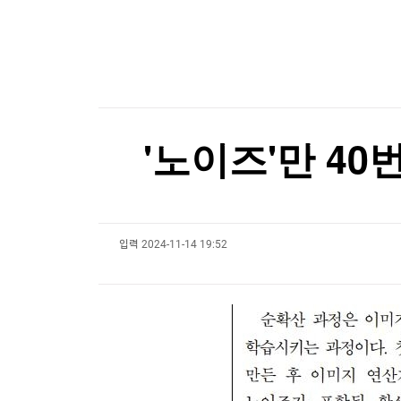
한국경제TV
뉴스홈
마운자로·위고비, 상반기 글로벌 매출 69% 증가
머니팜 모닝라이브
증권
굿모닝 작전
금융
마운자로·위고비, 상반기 글로벌 매출 69% 증가
오늘장 뭐사지?
부동산
[오후5시] 뉴스플러스
사회
온로드 (ON ROAD) 인사이트
글로벌경제
'노이즈'만 4
랭킹뉴스
입력
2024-11-14 19:52
미네르바아카데미
증권 데이터
스페셜강의
특징주 뉴스
투자/재테크
매매신호 (랭킹100
부동산/세무
투자분석
산업
국내증시
[모집-3기-] 돈버는 트레이딩 투자 북클럽
환율