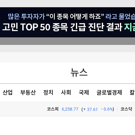
뉴스
산업
부동산
정치
사회
국제
글로벌경제
칼
코스피
6,258.77
0.6%
)
코스닥
(
37.61
TV프로그램
와우