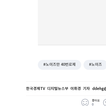
노이즈만 40번로제
노이즈
한국경제TV 디지털뉴스부 이휘경 기자
ddehg@
좋아요
0