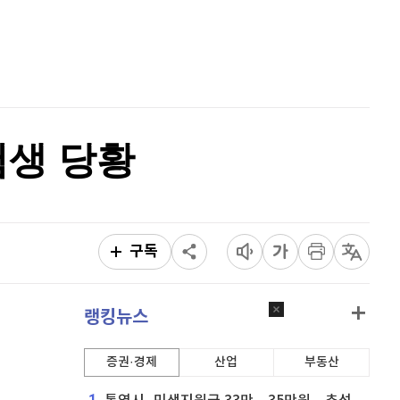
퀀텀
941
(
1.62%
)
홈
AI추천
이더리움 클래식
9,135
(
-0.61%
)
품
마켓이슈
특징주
이벤트
비트코인
91,173,000
(
-0.37%
)
험생 당황
구독
랭킹뉴스
증권·경제
산업
부동산
1