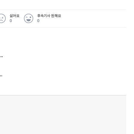
싫어요
후속기사 원해요
0
0
 무슨 일
아내 가출하자 성매매女 불러 음주, 아들 살해한 30대
김원훈 주식 1억8천 올인했는데…현실은 '-2,400만원'
'비상'