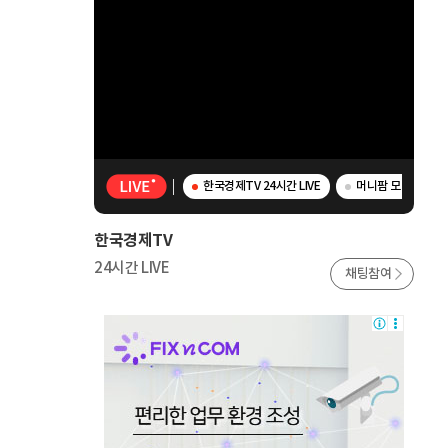
한국경제TV 24시간 LIVE
머니팜 모닝라이브 -
한국경제TV
24시간 LIVE
채팅참여