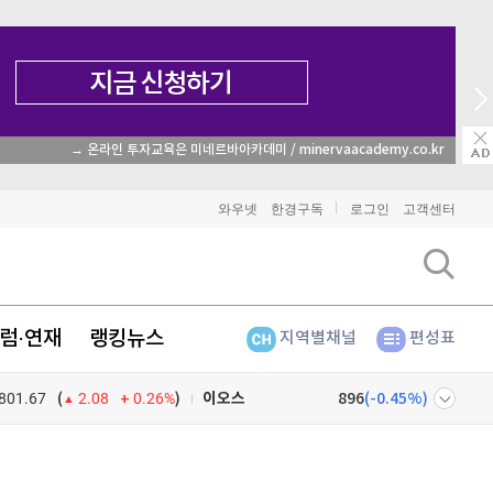
→ 온라인 투자교육은 미네르바아카데미 / minervaacademy.co.kr
비트코인
91,390,000
(
-0.49%
)
와우넷
한경구독
로그인
고객센터
이더리움
2,705,000
(
-0.33%
)
리플
1,467
(
-1.31%
)
럼·연재
랭킹뉴스
지역별채널
편성표
비트코인 캐시
302,200
(
-0.03%
)
801.67
0.26%
)
이오스
896
(
-0.45%
)
(
2.08
비트코인 골드
1,313
(
-763.82%
)
넷
주식창