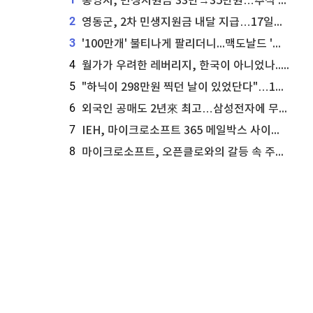
통영시, 민생지원금 33만→35만원…추석 전 푼다
2
영동군, 2차 민생지원금 내달 지급…17일부터 신청 접수
3
'100만개' 불티나게 팔리더니...맥도날드 '충주찰옥수수버거' 돌연 판매 종료
4
월가가 우려한 레버리지, 한국이 아니었나...'상황 인식' 못한 아셴브레너의 추락
5
"하닉이 298만원 찍던 날이 있었단다"…100만 클릭 '전래동화' 정체
6
외국인 공매도 2년來 최고…삼성전자에 무슨일이 [B급기자의 B급리포트]
7
IEH, 마이크로소프트 365 메일박스 사이버보안 사고 조사 착수
8
마이크로소프트, 오픈클로와의 갈등 속 주가 상승