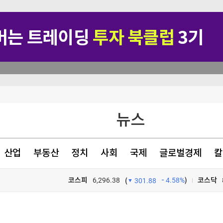
뉴스·반역"
뉴스
명
산업
부동산
정치
사회
국제
글로벌경제
칼
4조 청약 몰려
코스피
6,296.38
4.58%
)
코스닥
(
301.88
TV프로그램
와우