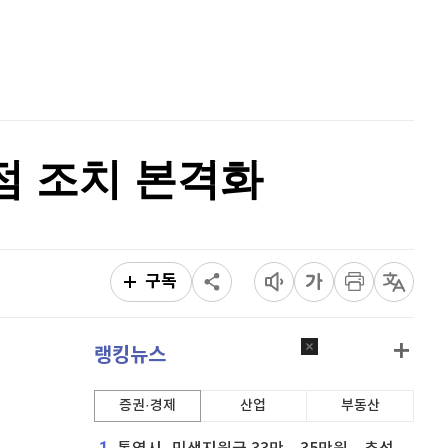
퀀텀
920
(
0%
)
홈
AI추천
이더리움 클래식
9,235
(
1.48%
)
품
마켓이슈
특징주
이벤트
비트코인
91,390,000
(
-0.49%
)
점 조치 본격화
구독
랭킹뉴스
증권·경제
산업
부동산
1