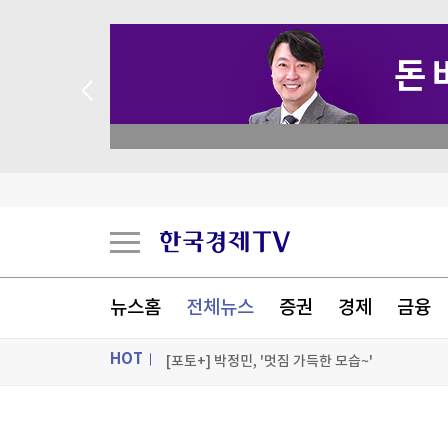
 꽝 없는 룰렛 이벤트
트럼프, 탄약부족 탓 '美국방 질책' 보도에 "가짜
[속보] 트럼프, 폴리실리콘 산업 보호 행정명령 서
[속보] 트럼프 '美 원정출산 금지' 행정명령 서명
뉴스홈
전체뉴스
증권
경제
금융
'현금흐름 적자' 알파벳, 또 36조 채권 발행…16
HOT
[포토+] 박정민, '멋짐 가득한 모습~'
"나야, '흑백요리사' 시즌3"
ON AIR
뉴스
[온에어] 신박한 경제토크 킥