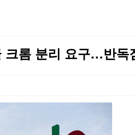
TV홈
무료방송
전체뉴스
뉴스·반역"
증권
파트너스
경제
종목핫라인
추천 상
산업
뉴스·반역"
경제
오늘의 
정치
생활경제
수익후기
국제
기업·CEO
이벤트
칼럼·연재
글 크롬 분리 요구…반독
특집방송
전체 프로그램
채널/편성
지역별채널
)
편성표