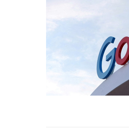
[할인50%] 한·미 투자 올인원 클래스
해외증시