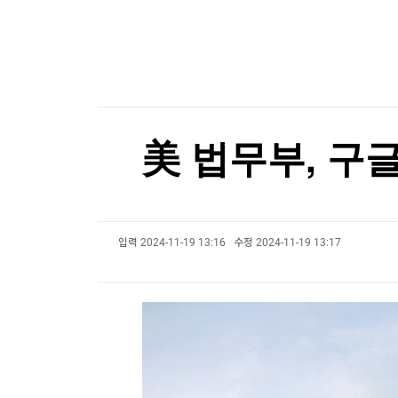
한국경제TV
뉴스홈
트럼프, 탄약부족 탓 '美국방 질책' 보도에 "가짜
머니팜 모닝라이브
증권
굿모닝 작전
금융
트럼프, 탄약부족 탓 '美국방 질책' 보도에 "가짜
오늘장 뭐사지?
부동산
[오후5시] 뉴스플러스
사회
온로드 (ON ROAD) 인사이트
글로벌경제
美 법무부, 구
랭킹뉴스
입력
2024-11-19 13:16
수정
2024-11-19 13:17
미네르바아카데미
증권 데이터
스페셜강의
특징주 뉴스
투자/재테크
매매신호 (랭킹100
부동산/세무
투자분석
산업
국내증시
[모집-3기-] 돈버는 트레이딩 투자 북클럽
환율