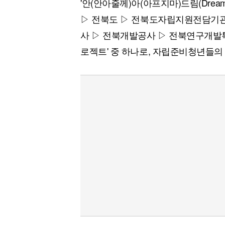
'안(안아줄께)아(아프지마)드림(Dre
[할인50%] 한·미 투자 올인원 클래스
해외증시
▷ 전북도 ▷ 전북도자립지원전담기관
사 ▷ 전북개발공사 ▷ 전북연구개발특구
로젝트' 중 하나로, 자립준비청년들의