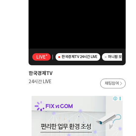
한국경제TV 24시간 LIVE
머니팜 모닝라이브 
한국경제TV
24시간 LIVE
채팅참여