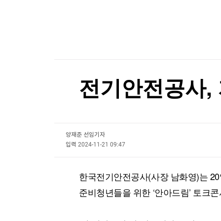
한국경제TV
뉴스홈
팔란티어의 경고…스페이스X, 저점 찍었나[박신영
머니팜 모닝라이브
증권
굿모닝 작전
금융
팔란티어의 경고…스페이스X, 저점 찍었나[박신영
오늘장 뭐사지?
부동산
[오후5시] 뉴스플러스
사회
온로드 (ON ROAD) 인사이트
글로벌경제
전기안전공사,
랭킹뉴스
양재준 선임기자
미네르바아카데미
증권 데이터
입력
2024-11-21 09:47
스페셜강의
특징주 뉴스
한국전기안전공사(사장 남화영)는 2
투자/재테크
매매신호 (랭킹100
부동산/세무
투자분석
준비청년들을 위한 ‘안아드림’ 토크콘
산업
국내증시
[모집-3기-] 돈버는 트레이딩 투자 북클럽
환율