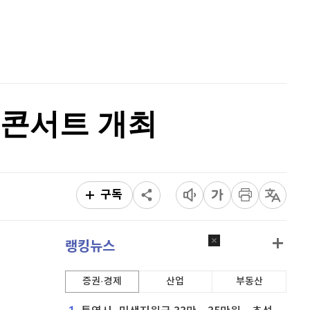
퀀텀
914
(
-0.22%
)
홈
AI추천
이더리움 클래식
9,145
(
0.22%
)
품
마켓이슈
특징주
이벤트
비트코인
91,203,000
(
-0.16%
)
크콘서트 개최
구독
랭킹뉴스
증권·경제
산업
부동산