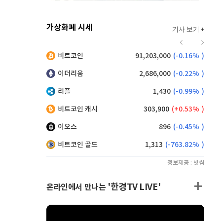
가상화폐 시세
기사 보기 +
914
(
-0.22%
)
비트코인
91,203,000
(
-0.16%
)
,145
(
0.22%
)
이더리움
2,686,000
(
-0.22%
)
리플
1,430
(
-0.99%
)
비트코인 캐시
303,900
(
0.53%
)
이오스
896
(
-0.45%
)
비트코인 골드
1,313
(
-763.82%
)
정보제공 : 빗썸
'한경TV LIVE'
온라인에서 만나는