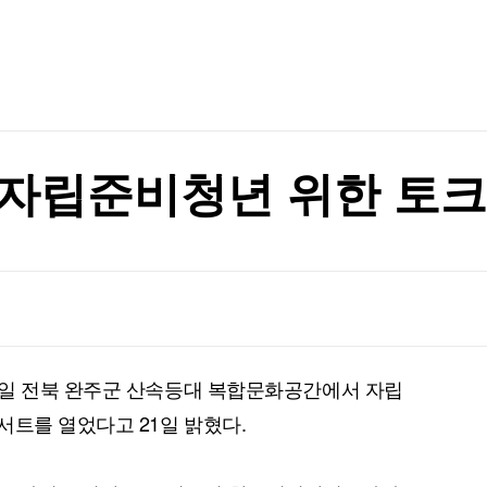
TV홈
무료방송
전체뉴스
의 개장전 요것만]
증권
파트너스
경제
종목핫라인
추천 상
산업
의 개장전 요것만]
경제
오늘의 
정치
생활경제
수익후기
국제
기업·CEO
이벤트
칼럼·연재
 자립준비청년 위한 토
특집방송
전체 프로그램
채널/편성
지역별채널
0일 전북 완주군 산속등대 복합문화공간에서 자립
)
편성표
서트를 열었다고 21일 밝혔다.