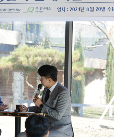
퀀텀
이더리움 클래식
9