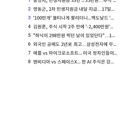
1
통영시, 민생지원금 33만→35만원…추석 전 푼다
2
영동군, 2차 민생지원금 내달 지급…17일부터 신청 접수
3
'100만개' 불티나게 팔리더니...맥도날드 '충주찰옥수수버거' 돌연 판매 종료
4
김원훈, 주식 시작 2주 만에 '-2,400만원'…"차 한 대 값 날렸다"
5
"하닉이 298만원 찍던 날이 있었단다"…100만 클릭 '전래동화' 정체
6
외국인 공매도 2년來 최고…삼성전자에 무슨일이 [B급기자의 B급리포트]
7
애플 vs 마이크로소프트... 미국 정치인들이 사들이는 빅테크 주식은?
8
엔비디아 vs 스페이스X... 한 AI 주식은 강력 매수, 다른 하나는 강력 매도라고 투자자 주장