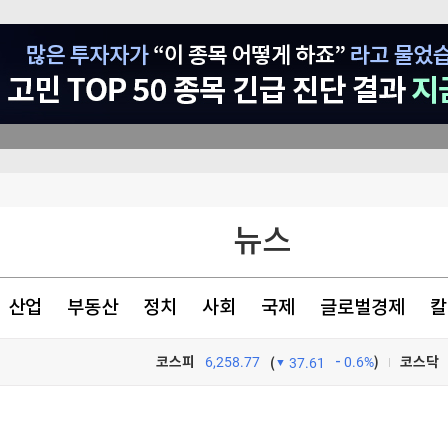
의 개장전 요것만]
뉴스
의 개장전 요것만]
끈기로 옥죌 것"
산업
부동산
정치
사회
국제
글로벌경제
칼
코스피
6,258.77
0.6%
)
코스닥
(
37.61
TV프로그램
와우