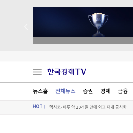
종목 무료 정밀 진단
팔란티어의 경고…스페이스X, 저점 찍었나[박신영
팔란티어의 경고…스페이스X, 저점 찍었나[박신영
美, 쿠바 고사작전 성공할까…국무장관 "인내와 
뉴스홈
전체뉴스
증권
경제
금융
멕시코-페루 약 10개월 만에 외교 재개 공식화
HOT
[포토+] 박정민, '멋짐 가득한 모습~'
"나야, '흑백요리사' 시즌3"
ON AIR
뉴스
[온에어] 더 워룸