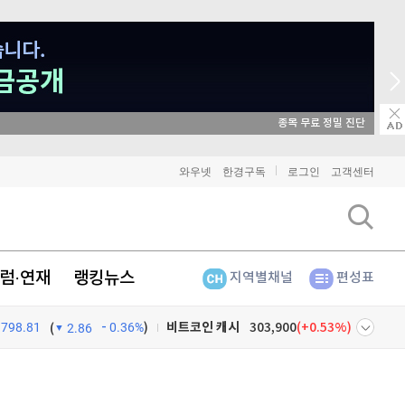
매일 매일 꽝 없는 룰렛 이벤트
비트코인
91,203,000
(
-0.16%
)
와우넷
한경구독
로그인
고객센터
이더리움
2,686,000
(
-0.22%
)
리플
1,430
(
-0.99%
)
럼·연재
랭킹뉴스
지역별채널
편성표
비트코인 캐시
303,900
(
0.53%
)
798.81
0.36%
)
이오스
896
(
-0.45%
)
(
2.86
비트코인 골드
1,313
(
-763.82%
)
넷
주식창