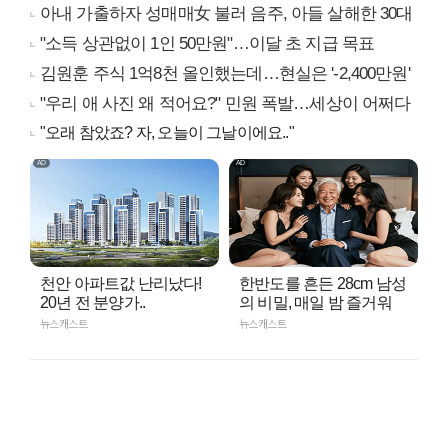
아내 가출하자 성매매女 불러 음주, 아들 살해한 30대
"소득 상관없이 1인 50만원"…이달 초 지급 목표
김원훈 주식 1억8천 올인했는데…현실은 '-2,400만원'
"우리 애 사진 왜 적어요?" 민원 폭발…세상이 어쩌다
"오래 참았죠? 자, 오늘이 그날이에요.."
천안 아파트값 난리났다!
한반도를 흔든 28cm 남성
20년 전 분양가..
의 비밀, 매일 밤 즐거워
뉴스캐스트
뉴스캐스트