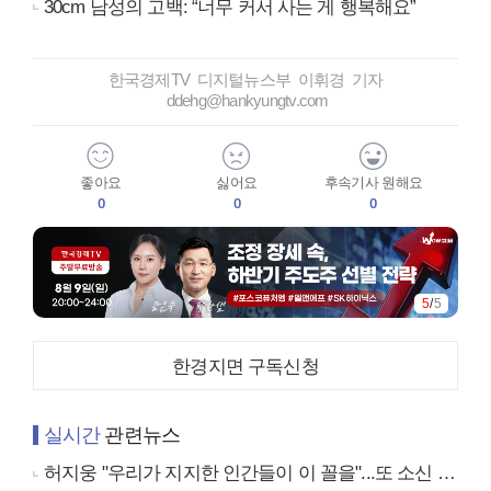
30cm 남성의 고백: “너무 커서 사는 게 행복해요”
한국경제TV 디지털뉴스부 이휘경 기자
ddehg@hankyungtv.com
좋아요
싫어요
후속기사 원해요
0
0
0
5
/
5
한경지면 구독신청
실시간
관련뉴스
허지웅 "우리가 지지한 인간들이 이 꼴을"...또 소신 발언