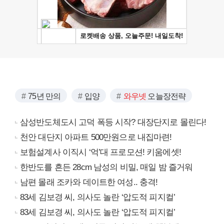
75년 만의
입양
와우넷
오늘장전략
삼성반도체도시 고덕 폭등 시작? 대장단지로 몰린다!
천안 대단지 아파트 500만원으로 내집마련!
보험설계사 이직시 ‘억’대 프로모션! 키움에셋!
한반도를 흔든 28cm 남성의 비밀, 매일 밤 즐거워
남편 몰래 조카와 데이트한 여성.. 충격!
83세 김보경 씨, 의사도 놀란 ‘압도적 피지컬’
83세 김보경 씨, 의사도 놀란 ‘압도적 피지컬’