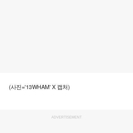
(사진='13WHAM' X 캡처)
ADVERTISEMENT