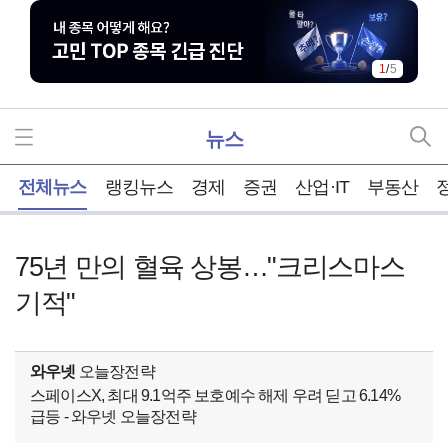
1
/
5
뉴스
홈
전체뉴스
랭킹뉴스
경제
증권
산업·IT
부동산
75년 만의 혈육 상봉…"크리스마스
기적"
와우넷
오늘장전략
스페이스X, 최대 9.1억주 보호예수 해제 우려 딛고 6.14%
급등 - 와우넷 오늘장전략