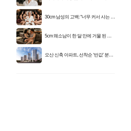
선정…
30cm 남성의 고백: “너무 커서 사는 게
행복해요”
5cm 왜소남이 한 달 만에 거물 된 사
연
오산 신축 아파트, 선착순 ‘반값’ 분양
시작..