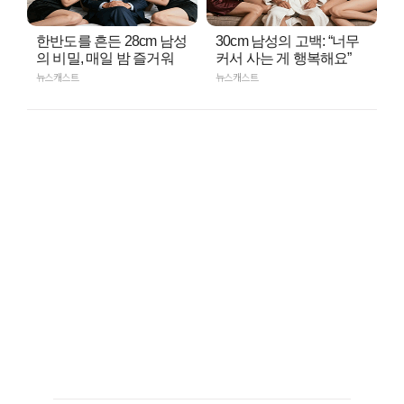
한반도를 흔든 28cm 남성
30cm 남성의 고백: “너무
의 비밀, 매일 밤 즐거워
커서 사는 게 행복해요”
뉴스캐스트
뉴스캐스트