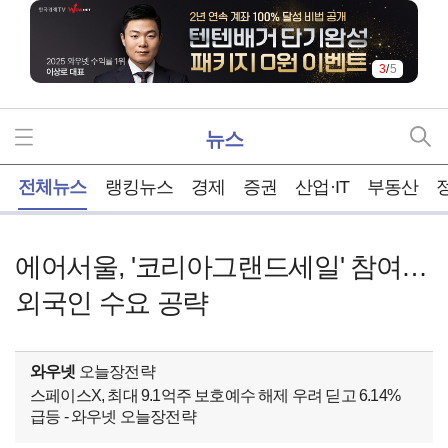
3
/
5
뉴스
홈
전체뉴스
랭킹뉴스
경제
증권
산업·IT
부동산
에어서울, '코리아그랜드세일' 참여…
외국인 수요 공략
와우넷
오늘장전략
스페이스X, 최대 9.1억주 보호예수 해제 우려 딛고 6.14%
급등 - 와우넷 오늘장전략