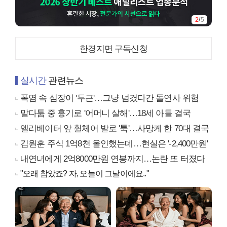
2
/
5
한경지면 구독신청
실시간
관련뉴스
폭염 속 심장이 '두근'…그냥 넘겼다간 돌연사 위험
말다툼 중 흉기로 '어머니 살해'…18세 아들 결국
엘리베이터 앞 휠체어 발로 '툭'…사망케 한 70대 결국
김원훈 주식 1억8천 올인했는데…현실은 '-2,400만원'
내연녀에게 2억8000만원 연봉까지…논란 또 터졌다
"오래 참았죠? 자, 오늘이 그날이에요.."