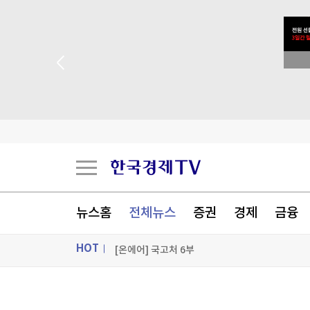
엘베 타려던 휠체어 탄 환자 발로 '툭'…사망케 한 
 꽝 없는 룰렛 이벤트
"美 정보기관, 독일 공항 폭발드론 러시아 소유 가
미군 수뇌부 또 물갈이?…유럽 작전 총괄 고위장
김민석 "당원 1.7만명 정보 유출 1년…관리 무능
[포토+] 박정민, '멋짐 가득한 모습~'
뉴스홈
전체뉴스
증권
경제
금융
"나야, '흑백요리사' 시즌3"
HOT
[온에어] 국고처 6부
엘베 타려던 휠체어 탄 환자 발로 '툭'…사망케 한 
ON AIR
뉴스
엘베 타려던 휠체어 탄 환자 발로 '툭'…사망케 한 