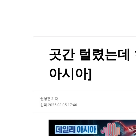
한국경제TV
뉴스홈
머니팜 모닝라이브
증권
굿모닝 작전
금융
오늘장 뭐사지?
부동산
[오후5시] 뉴스플러스
사회
온로드 (ON ROAD) 인사이트
글로벌경제
곳간 털렸는데 
랭킹뉴스
아시아]
미네르바아카데미
증권 데이터
권영훈 기자
스페셜강의
특징주 뉴스
입력
2025-03-05 17:46
투자/재테크
매매신호 (랭킹100
부동산/세무
투자분석
산업
국내증시
[모집-3기-] 돈버는 트레이딩 투자 북클럽
환율