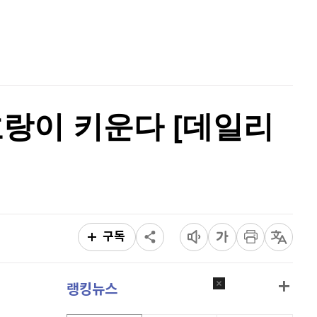
비트코인
91,344,000
(
0%
)
홈
AI추천
품
마켓이슈
특징주
이벤트
 호랑이 키운다 [데일리
구독
랭킹뉴스