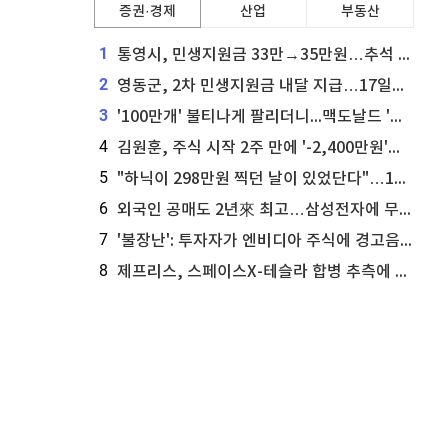
증권·경제
산업
부동산
1
통영시, 민생지원금 33만→35만원…추석 전 푼다
2
영동군, 2차 민생지원금 내달 지급…17일부터 신청 접수
3
'100만개' 불티나게 팔리더니...맥도날드 '충주찰옥수수버거' 돌연 판매 종료
4
김원훈, 주식 시작 2주 만에 '-2,400만원'…"차 한 대 값 날렸다"
5
"하닉이 298만원 찍던 날이 있었단다"…100만 클릭 '전래동화' 정체
6
외국인 공매도 2년來 최고…삼성전자에 무슨일이 [B급기자의 B급리포트]
7
'불장난': 투자자가 엔비디아 주식에 경고음 울려
8
제프리스, 스페이스X-테슬라 합병 추측에 대한 트래커 주식 가능성 분석