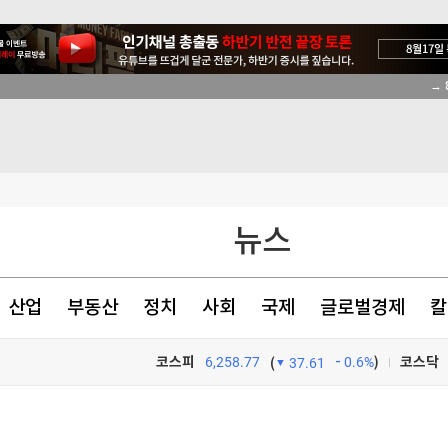
→ 
70대 집유
능성 제기"
성도 해임
뉴스
 바로잡아야"
산업
부동산
정치
사회
국제
글로벌경제
칼
코스피
6,258.77
0.6%
)
코스닥
(
37.61
70대 집유
TV프로그램
와우
70대 집유