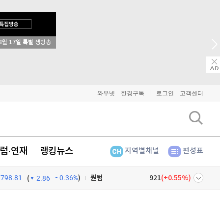
8월 17일 특별 생방송
비트코인
91,344,000
(
0%
)
이더리움
2,693,000
(
0.04%
)
리플
1,450
(
0.42%
)
와우넷
한경구독
로그인
고객센터
비트코인 캐시
304,000
(
0.56%
)
이오스
896
(
-0.45%
)
럼·연재
랭킹뉴스
지역별채널
편성표
비트코인 골드
1,313
(
-763.82%
)
798.81
0.36%
)
퀀텀
921
(
0.55%
)
(
2.86
이더리움 클래식
9,155
(
0.33%
)
넷
주식창