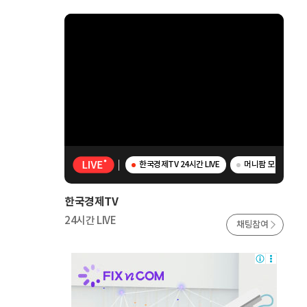
한국경제TV 24시간 LIVE
머니팜 모닝라이브 
한국경제TV
24시간 LIVE
채팅참여