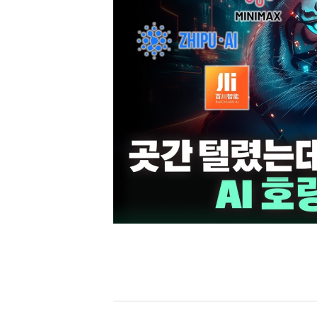
[할인50%] 한·미 투자 올인원 클래스
해외증시