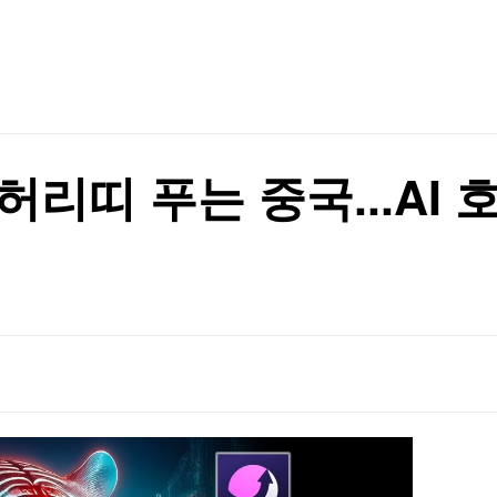
TV홈
무료방송
전체뉴스
증권
파트너스
경제
종목핫라인
추천 상
산업
경제
오늘의 
정치
생활경제
수익후기
국제
기업·CEO
이벤트
칼럼·연재
허리띠 푸는 중국...AI
특집방송
전체 프로그램
채널/편성
지역별채널
)
편성표