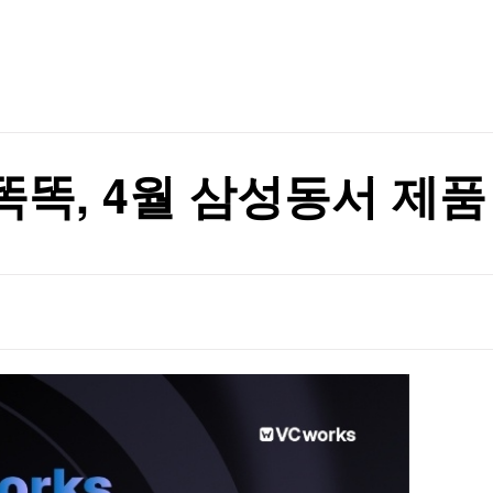
TV홈
무료방송
전체뉴스
증권
파트너스
경제
종목핫라인
추천 상
산업
경제
오늘의 
정치
생활경제
수익후기
국제
기업·CEO
이벤트
칼럼·연재
업 똑똑, 4월 삼성동서 제
특집방송
전체 프로그램
채널/편성
지역별채널
)
편성표