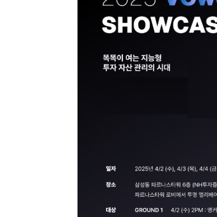
[할인50%] 한·미 투자 올인원 클래스
해외증시