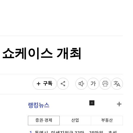
퀀텀
928
(
0.22%
)
홈
AI추천
이더리움 클래식
9,195
(
0.05%
)
품
마켓이슈
특징주
이벤트
비트코인
91,467,000
(
-0.05%
)
품 쇼케이스 개최
구독
랭킹뉴스
증권·경제
산업
부동산
1