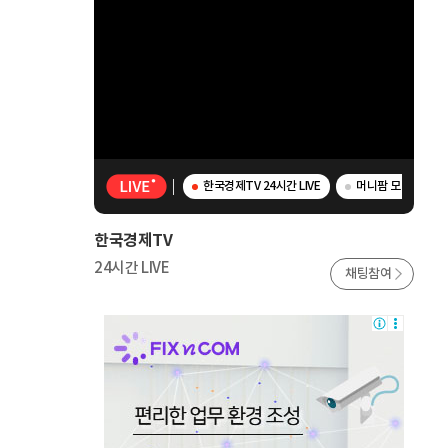
한국경제TV 24시간 LIVE
머니팜 모닝라이브 
한국경제TV
24시간 LIVE
채팅참여