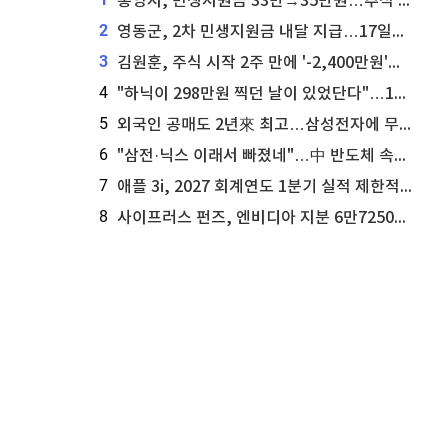
통영시, 민생지원금 33만→35만원…추석 전 푼다
2
영동군, 2차 민생지원금 내달 지급…17일부터 신청 접수
3
김원훈, 주식 시작 2주 만에 '-2,400만원'…"차 한 대 값 날렸다"
4
"하닉이 298만원 찍던 날이 있었단다"…100만 클릭 '전래동화' 정체
5
외국인 공매도 2년來 최고…삼성전자에 무슨일이 [B급기자의 B급리포트]
6
"삼전·닉스 이래서 빠졌네"…中 반도체 속사정 [B급기자의 B급리포트]
7
애플 3i, 2027 회계연도 1분기 실적 제한적 검토 통과
8
사이프러스 펀즈, 엔비디아 지분 6만7250주 매각