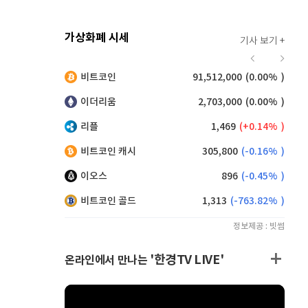
가상화폐 시세
기사 보기 +
928
(
0.22%
)
비트코인
91,512,000
(
0.00%
)
,195
(
0.05%
)
이더리움
2,703,000
(
0.00%
)
리플
1,469
(
0.14%
)
비트코인 캐시
305,800
(
-0.16%
)
이오스
896
(
-0.45%
)
비트코인 골드
1,313
(
-763.82%
)
정보제공 : 빗썸
'한경TV LIVE'
온라인에서 만나는