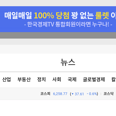
뉴스
천 점심메뉴
산업
부동산
정치
사회
국제
글로벌경제
칼
있었다
코스피
6,258.77
0.6%
)
코스닥
(
37.61
TV프로그램
와우