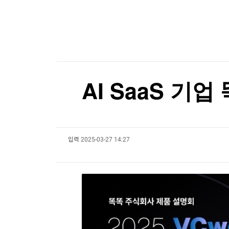
한국경제TV
뉴스홈
[오늘의 운세] 8월 9일 띠별 운세
머니팜 모닝라이브
증권
굿모닝 작전
금융
[오늘의 운세] 8월 9일 띠별 운세
오늘장 뭐사지?
부동산
[오후5시] 뉴스플러스
사회
온로드 (ON ROAD) 인사이트
글로벌경제
AI SaaS 기
랭킹뉴스
입력
2025-03-27 14:27
미네르바아카데미
증권 데이터
스페셜강의
특징주 뉴스
투자/재테크
매매신호 (랭킹100
부동산/세무
투자분석
산업
국내증시
[모집-3기-] 돈버는 트레이딩 투자 북클럽
환율