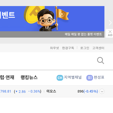
매일 매일 꽝 없는 룰렛 이벤트
비트코인
91,467,000
(
-0.05%
)
와우넷
한경구독
로그인
고객센터
이더리움
2,703,000
(
0%
)
리플
1,469
(
0.14%
)
럼·연재
랭킹뉴스
지역별채널
편성표
비트코인 캐시
305,800
(
-0.16%
)
798.81
0.36%
)
이오스
896
(
-0.45%
)
(
2.86
비트코인 골드
1,313
(
-763.82%
)
넷
주식창