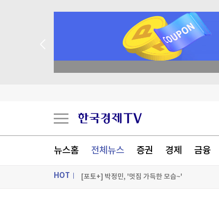
종목 무료 정밀 진단
[오늘의 운세] 8월 9일 띠별 운세
[오늘의 운세] 오늘 뭐 먹지?…8월 9일 띠별 추
[오늘의 운세] 2026년 8월 9일 별자리 운세
뉴스홈
전체뉴스
증권
경제
금융
5년 묵혀만 뒀는데 18% 수익…돈 몰려든 이유 
HOT
[포토+] 박정민, '멋짐 가득한 모습~'
"나야, '흑백요리사' 시즌3"
ON AIR
뉴스
[온에어] 경제전쟁 꾼 시즌3