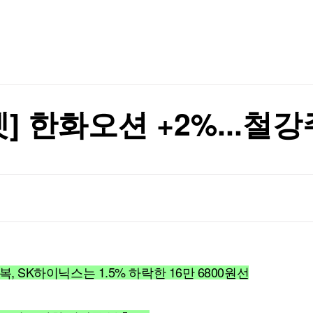
TV홈
무료방송
전체뉴스
 매각 검토"
증권
파트너스
경제
종목핫라인
추천 상
산업
 매각 검토"
경제
오늘의 
정치
생활경제
수익후기
국제
기업·CEO
이벤트
칼럼·연재
 한화오션 +2%...철강
특집방송
전체 프로그램
채널/편성
지역별채널
)
편성표
복, SK하이닉스는 1.5% 하락한 16만 6800원선