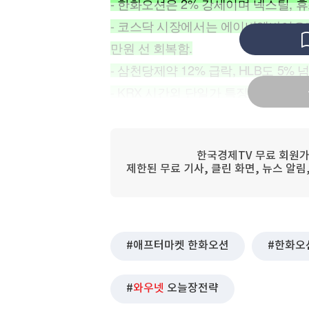
- 한화오션은 2% 강세이며 넥스틸, 
[할인50%] 한·미 투자 올인원 클래스
해외증시
- 코스닥 시장에서는 에이비엘바이오가 
만원 선 회복함.
- 삼천당제약 12% 급락, HLB도 5% 
- KRX 시간외 단일가 특징주로는 성
스 5% 상승, 세우글로벌 빨간불 상태
- 코스닥 시간 외 단일가 상승률 상위
시스템스, 육일씨엔에쓰 등 소형 테마주
한국경제TV 무료 회원가
제한된 무료 기사, 클린 화면, 뉴스 알
● 넥스트레이드 애프터마켓 현황..한화
9일 오후 4시 41분 기준, 삼성전자는 
락한 16만 6800원선이다. 한화오션
애프터마켓 한화오션
한화오
분출하고 있다. 한편 코스닥 시장에서
은 2%대 하락세이지만 35만원 선을
와우넷
오늘장전략