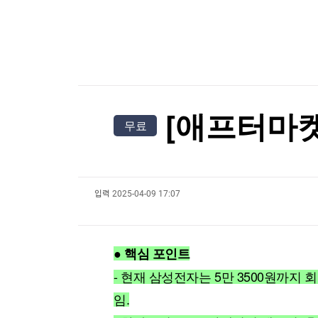
한국경제TV
뉴스홈
블룸버그 "SK하이닉스, 中 충칭 패키징 공장 지분
머니팜 모닝라이브
증권
굿모닝 작전
금융
블룸버그 "SK하이닉스, 中 충칭 패키징 공장 지분
오늘장 뭐사지?
부동산
[오후5시] 뉴스플러스
사회
온로드 (ON ROAD) 인사이트
글로벌경제
[애프터마켓]
무료
랭킹뉴스
입력
2025-04-09 17:07
미네르바아카데미
증권 데이터
스페셜강의
특징주 뉴스
● 핵심 포인트
투자/재테크
매매신호 (랭킹100
부동산/세무
투자분석
- 현재 삼성전자는 5만 3500원까지 회
산업
국내증시
임.
[모집-3기-] 돈버는 트레이딩 투자 북클럽
환율