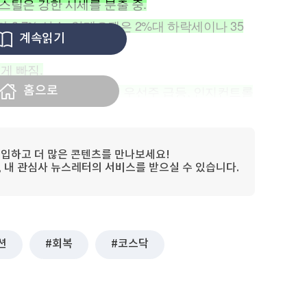
휴스틸은 강한 시세를 분출 중.
3.7% 상승, 알테오젠은 2%대 하락세이나 35
계속읽기
넘게 빠짐.
신양회 우선주, 금호건설 우선주 급등, 인지컨트롤
홈으로
임.
 종목으로는 유아이디 상한가, 이노룰스, 에스피
들이 상승세며 JW신약이 9.3% 급등함.
입하고 더 많은 콘텐츠를 만나보세요!
림, 내 관심사 뉴스레터의 서비스를 받으실 수 있습니다.
오션 2% 강세, 삼성전자 53500원 회복
5만 3500원까지 회복했고 SK하이닉스는 1.5% 하
은 2% 강세인 반면 넥스틸, 휴스틸은 강한 시세를
션
회복
코스닥
는 에이비엘바이오가 3.7% 상승했으며 알테오젠
 회복했다. 그러나 삼천당제약은 12% 급락했으며