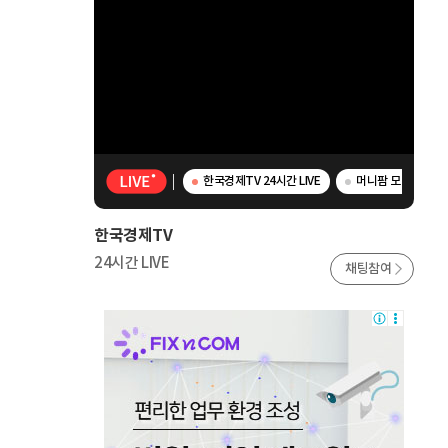
한국경제TV 24시간 LIVE
머니팜 모닝라이브 
한국경제TV
24시간 LIVE
채팅참여