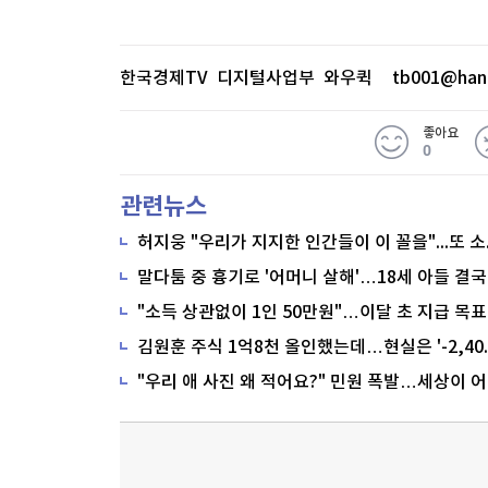
HLB도 5% 넘게 빠졌다. 또한 KR
건설 우선주 급등, 인지컨트롤스 5% 
간 외 단일가 상승률 상위 종목으로는
한국경제TV 디지털사업부 와우퀵
tb001@han
일씨엔에쓰 등 소형 테마주들이 상승세
좋아요
0
관련뉴스
※ 본 기사는 한국경제TV, 네이버클라우
모델을 통해 생방송을 실시간으로 텍스
말다툼 중 흉기로 '어머니 살해'…18세 아들 결국
은 콘텐츠는 위
생방송 원문 보기(
)
"소득 상관없이 1인 50만원"…이달 초 지급 목표