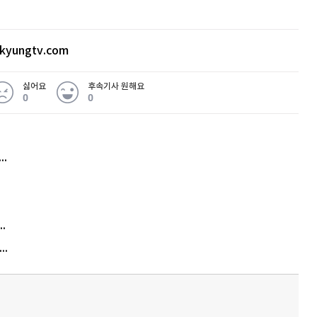
X 시간외 단일가 특징주로는 성신양회 우선주, 금호
상승, 세우글로벌 빨간불 상태다. 이어 코스닥 시
 유아이디 상한가, 이노룰스, 에스피시스템스, 육
kyungtv.com
고 JW신약이 9.3% 급등했다.
싫어요
후속기사 원해요
0
0
드, 팀벨 3사가 공동 연구 개발한 인공지능(AI)
허지웅 "우리가 지지한 인간들이 이 꼴을"...또 소신 발언
트화 한 후 핵심만 간추려 작성됐습니다. 더 많
에서 확인할 수 있습니다.
김원훈 주식 1억8천 올인했는데…현실은 '-2,400만원'
"우리 애 사진 왜 적어요?" 민원 폭발…세상이 어쩌다