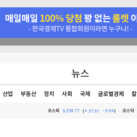
 매각 검토"
뉴스
미화·한민수·김용順
래 44.56%
산업
부동산
정치
사회
국제
글로벌경제
칼
승리
코스피
6,258.77
0.6%
)
코스닥
(
37.61
TV프로그램
와우