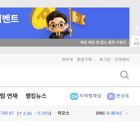
매일 매일 꽝 없는 룰렛 이벤트
비트코인
91,335,000
(
-0.01%
)
와우넷
한경구독
로그인
고객센터
이더리움
2,699,000
(
0.26%
)
리플
1,458
(
0.97%
)
럼·연재
랭킹뉴스
지역별채널
편성표
비트코인 캐시
304,400
(
0.69%
)
798.81
0.36%
)
이오스
896
(
-0.45%
)
(
2.86
비트코인 골드
1,313
(
-763.82%
)
넷
주식창