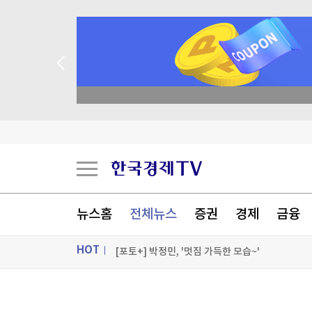
종목 무료 정밀 진단
블룸버그 "SK하이닉스, 中 충칭 패키징 공장 지분
[속보] 與최고위원 순회경선…박선원·최민희·서
[속보] 與경선 당원투표 누계 김민석 45.42%·정청
뉴스홈
전체뉴스
증권
경제
금융
[속보] 김민석, 與전당대회 제주·인천 당원투표 
HOT
[포토+] 박정민, '멋짐 가득한 모습~'
"나야, '흑백요리사' 시즌3"
ON AIR
뉴스
[온에어] 파워인터뷰