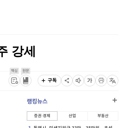
퀀텀
931
(
1.64%
)
홈
AI추천
이더리움 클래식
9,170
(
0.49%
)
품
마켓이슈
특징주
이벤트
비트코인
91,335,000
(
-0.01%
)
주 강세
핵심
원문
구독
랭킹뉴스
증권·경제
산업
부동산
1