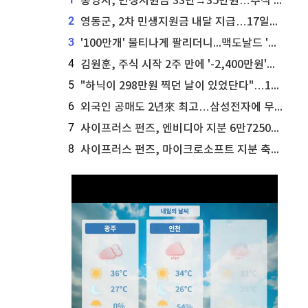
통영시, 민생지원금 33만→35만원…추석 전 푼다
2
영동군, 2차 민생지원금 내달 지급…17일부터 신청 접수
3
'100만개' 불티나게 팔리더니...맥도날드 '충주찰옥수수버거' 돌연 판매 종료
4
김원훈, 주식 시작 2주 만에 '-2,400만원'…"차 한 대 값 날렸다"
5
"하닉이 298만원 찍던 날이 있었단다"…100만 클릭 '전래동화' 정체
6
외국인 공매도 2년來 최고…삼성전자에 무슨일이 [B급기자의 B급리포트]
7
사이프러스 펀즈, 엔비디아 지분 6만7250주 매각
8
사이프러스 펀즈, 마이크로소프트 지분 축소...3만3천 주 매각