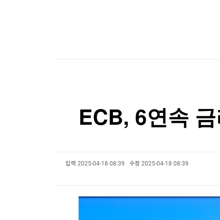
한국경제TV
뉴스홈
대만총통, '中침공대비' 연례 군사훈련 시찰…타
머니팜 모닝라이브
증권
굿모닝 작전
금융
대만총통, '中침공대비' 연례 군사훈련 시찰…타
오늘장 뭐사지?
부동산
[오후5시] 뉴스플러스
사회
온로드 (ON ROAD) 인사이트
글로벌경제
랭킹뉴스
ECB, 6연속 
미네르바아카데미
증권 데이터
스페셜강의
특징주 뉴스
입력
2025-04-18 08:39
수정
2025-04-18 08:39
투자/재테크
매매신호 (랭킹100
부동산/세무
투자분석
산업
국내증시
[모집-3기-] 돈버는 트레이딩 투자 북클럽
환율