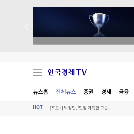
academy.co.kr
대만총통, '中침공대비' 연례 군사훈련 시찰…타
뉴스홈
전체뉴스
증권
경제
금융
국민의힘 윤리위원 2명 사퇴 의사…"위원장도 물
HOT
[포토+] 박정민, '멋짐 가득한 모습~'
"나야, '흑백요리사' 시즌3"
ON AIR
뉴스
[온에어] 마켓인사이트