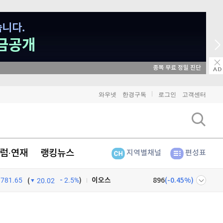
종목 무료 정밀 진단
비트코인
90,970,000
(
-0.96%
)
와우넷
한경구독
로그인
고객센터
이더리움
2,686,000
(
-1.05%
)
리플
1,450
(
-2.55%
)
럼·연재
랭킹뉴스
지역별채널
편성표
비트코인 캐시
302,300
(
0%
)
781.65
2.5%
)
이오스
896
(
-0.45%
)
(
20.02
비트코인 골드
1,313
(
-763.82%
)
넷
주식창