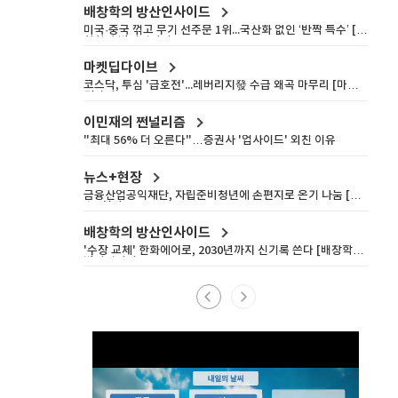
배창학의 방산인사이드
미국·중국 꺾고 무기 선주문 1위...국산화 없인 ‘반짝 특수’ [배
창학의 방산인사이드]
마켓딥다이브
코스닥, 투심 '급호전'...레버리지發 수급 왜곡 마무리 [마켓
딥다이브]
이민재의 쩐널리즘
"최대 56% 더 오른다"…증권사 '업사이드' 외친 이유
뉴스+현장
금융산업공익재단, 자립준비청년에 손편지로 온기 나눔 [뉴
스+현장]
배창학의 방산인사이드
'수장 교체' 한화에어로, 2030년까지 신기록 쓴다 [배창학의
방산인사이드]