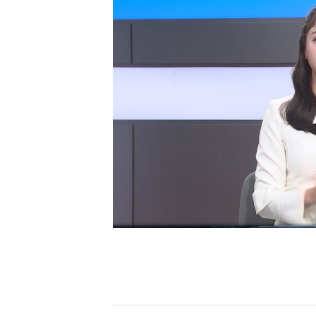
[할인50%] 한·미 투자 올인원 클래스
해외증시
이전목록
다음목록