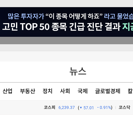
이베이항 점검
뉴스
"여름휴가 가세요" 보너스 '팍팍'…인재 잡으려 지갑 열었다 [글로벌 pick]
더샵 신길센트럴시티, 조합원 취소분 67세대 일반분양 진행…18일부터 청약 개시
산업
부동산
정치
사회
국제
글로벌경제
칼
러나야"
코스피
6,239.37
0.91%
)
코스닥
(
57.01
TV프로그램
와우