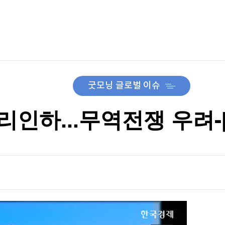
TV홈
무료방송
전체뉴스
이베이항 점검
증권
파트너스
경제
종목핫라인
추천 상
산업
이베이항 점검
경제
오늘의 
정치
생활경제
수익후기
국제
기업·CEO
이벤트
칼럼·연재
굿모닝 글로벌 이슈
특집방송
전체 프로그램
금리인하...무역전쟁 우려
채널/편성
지역별채널
)
편성표