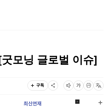
퀀텀
918
(
-0.22%
)
홈
AI추천
이더리움 클래식
9,185
(
0.93%
)
품
마켓이슈
특징주
이벤트
비트코인
90,970,000
(
-0.96%
)
-[굿모닝 글로벌 이슈]
구독
최신연재