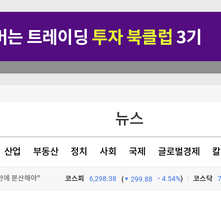
뉴스
산업
부동산
정치
사회
국제
글로벌경제
칼
반에 분산해야"
코스피
6,298.38
4.54%
)
코스닥
(
299.88
운행
TV프로그램
와우