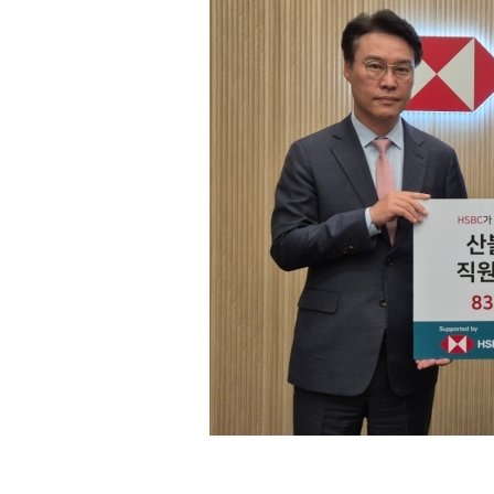
[할인50%] 한·미 투자 올인원 클래스
해외증시