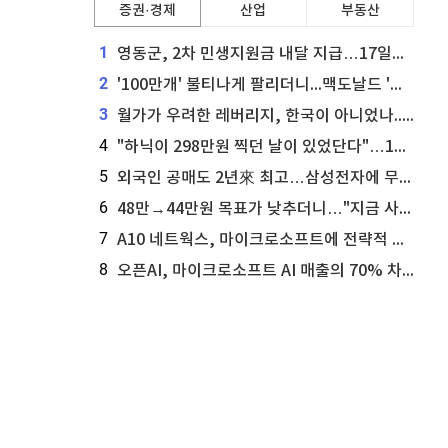
증권·경제
산업
부동산
1
영동군, 2차 민생지원금 내달 지급…17일부터 신청 접수
2
'100만개' 불티나게 팔리더니...맥도날드 '충주찰옥수수버거' 돌연 판매 종료
3
월가가 우려한 레버리지, 한국이 아니었나...'상황 인식' 못한 아셴브레너의 추락
4
"하닉이 298만원 찍던 날이 있었단다"…100만 클릭 '전래동화' 정체
5
외국인 공매도 2년來 최고…삼성전자에 무슨일이 [B급기자의 B급리포트]
6
48만→44만원 목표가 낮추더니…"지금 사라, 70% 오른다"는 종목
7
A10 네트웍스, 마이크로소프트에 전략적 지분 워런트 발행
8
오픈AI, 마이크로소프트 AI 매출의 70% 차지할 전망