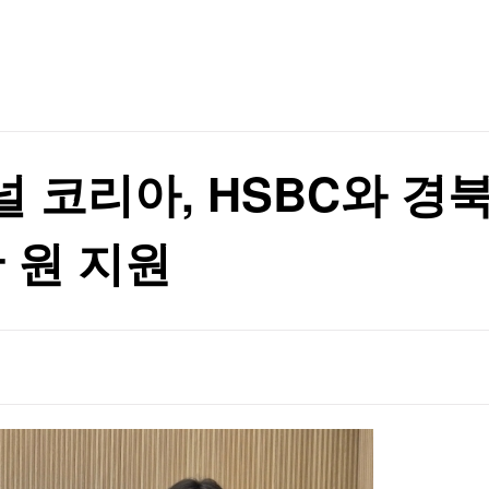
TV홈
무료방송
전체뉴스
증권
파트너스
경제
종목핫라인
추천 상
산업
경제
오늘의 
정치
생활경제
수익후기
국제
기업·CEO
이벤트
칼럼·연재
 코리아, HSBC와 경북
특집방송
반에 분산해야"
전체 프로그램
만 원 지원
반에 분산해야"
채널/편성
지역별채널
)
편성표