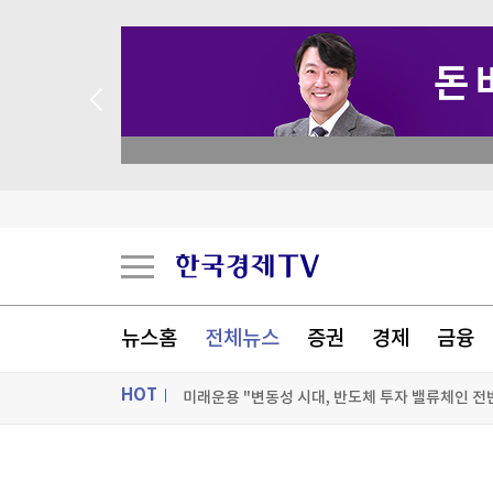
 꽝 없는 룰렛 이벤트
뉴스홈
전체뉴스
증권
경제
금융
HOT
미래운용 "변동성 시대, 반도체 투자 밸류체인 전
영등포역 KTX 호남선 정차 확정…9월 1일부터 
ON AIR
뉴스
개포우성1·2차, 최고 49층·1603가구로 재건축