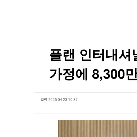
한국경제TV
뉴스홈
닥터나우, '컬리 출신' 전지웅 CMO 선임
머니팜 모닝라이브
증권
굿모닝 작전
금융
[포토+] 박정민, '멋짐 가득한 모습~'
오늘장 뭐사지?
부동산
"나야, '흑백요리사' 시즌3"
[오후5시] 뉴스플러스
사회
온로드 (ON ROAD) 인사이트
글로벌경제
[온에어] 출발증시 2부
플랜 인터내셔널
랭킹뉴스
미래운용 "변동성 시대, 반도체 투자 밸류체인 전
가정에 8,300
미래운용 "변동성 시대, 반도체 투자 밸류체인 전
미네르바아카데미
증권 데이터
입력
2025-04-23 10:37
스페셜강의
특징주 뉴스
투자/재테크
매매신호 (랭킹100
부동산/세무
투자분석
산업
국내증시
[모집-3기-] 돈버는 트레이딩 투자 북클럽
환율