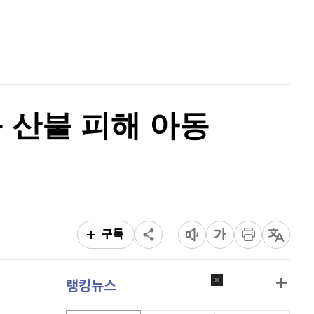
리플
1,486
(
-1.92%
)
홈
AI추천
비트코인 캐시
301,900
(
-0.77%
)
품
마켓이슈
이오스
896
(
-0.45%
)
특징주
이벤트
비트코인 골드
1,313
(
-763.82%
)
 산불 피해 아동
퀀텀
915
(
0.33%
)
이더리움 클래식
9,200
(
-0.16%
)
비트코인
91,280,000
(
-0.43%
)
구독
랭킹뉴스