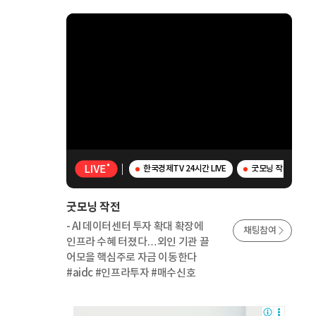
한국경제TV 24시간 LIVE
굿모닝 작전 - AI
굿모닝 작전
- AI 데이터센터 투자 확대 확장에
채팅참여
인프라 수혜 터졌다…외인 기관 끌
어모을 핵심주로 자금 이동한다
#aidc #인프라투자 #매수신호