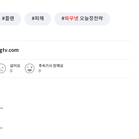
플랜
피해
와우넷
오늘장전략
gtv.com
싫어요
후속기사 원해요
0
0
 무슨 일
아내 가출하자 성매매女 불러 음주, 아들 살해한 30대
김원훈 주식 1억8천 올인했는데…현실은 '-2,400만원'
'비상'