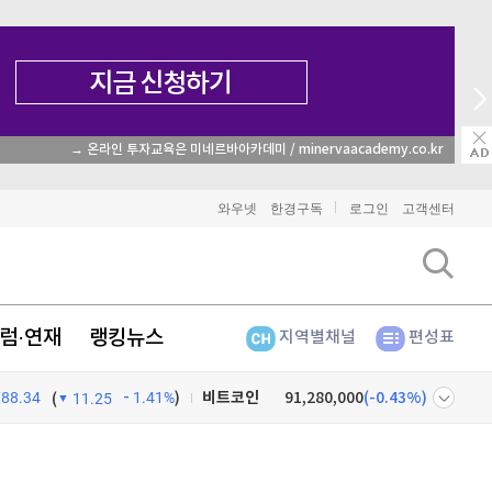
→ 온라인 투자교육은 미네르바아카데미 / minervaacademy.co.kr
와우넷
한경구독
로그인
고객센터
럼·연재
랭킹뉴스
지역별채널
편성표
비트코인
91,280,000
(
-0.43%
)
788.34
1.41%
)
(
11.25
이더리움
2,698,000
(
1.12%
)
넷
주식창