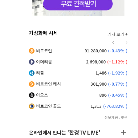
가상화폐 시세
기사 보기 +
915
(
0.33%
)
비트코인
91,280,000
(
-0.43%
)
,200
(
-0.16%
)
이더리움
2,698,000
(
1.12%
)
리플
1,486
(
-1.92%
)
비트코인 캐시
301,900
(
-0.77%
)
이오스
896
(
-0.45%
)
비트코인 골드
1,313
(
-763.82%
)
정보제공 : 빗썸
'한경TV LIVE'
온라인에서 만나는