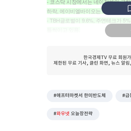
- 코스닥 시장에서는 네이처셀의 급락
[할인50%] 한·미 투자 올인원 클래스
해외증시
하락, 에이비엘바이오는 시총 3조 3
- TBH글로벌이 9.6%, 주연테크가
들썩이고 있음.
- 코스닥 시간외 단일가 상승률 상위
성공했으며 세동, 한스바이오메드가 5
한국경제TV 무료 회원가
제한된 무료 기사, 클린 화면, 뉴스 알
● 애프터마켓서 한미반도체 14% 급
코스피 시장에서 한미반도체가 14% 
반 상승 했으며 특히 SK하이닉스는 
네이처셀의 급락, 신라젠의 급등 양상
애프터마켓서 한미반도체
급
이오는 시총 3조 3천억 원을 굳건히 지
상승하면서 정치인물 및 정부정책 테
와우넷
오늘장전략
단일가 상승률 상위 종목으로는 벨로