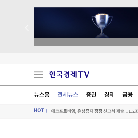
 애널리스트 업종 분석
또 멀어진 호르무즈 재개방?…이란 "6개 충족 전
거북이 등딱지에 "비나이다"...알고 보니 생태 교
뉴스홈
전체뉴스
증권
경제
금융
에코프로비엠, 유상증자 정정 신고서 제출…1.2조
HOT
김민석, 강원·TK 경선서 '4%p차' 승리…누적득
ON AIR
뉴스
[포토+] 박정민, '멋짐 가득한 모습~'