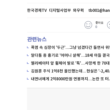
동, 한스바이오메드가 5%대 오름세를
한국경제TV 디지털사업부 와우퀵
tb001@han
좋아요
※ 본 기사는 한국경제TV, 네이버클라우
0
모델을 통해 생방송을 실시간으로 텍스
관련뉴스
은 콘텐츠는 위
생방송 원문 보기(
)
폭염 속 심장이 '두근'…그냥 넘겼다간 돌연사 위
말다툼 중 흉기로 '어머니 살해'…18세 아들 결국
내연녀