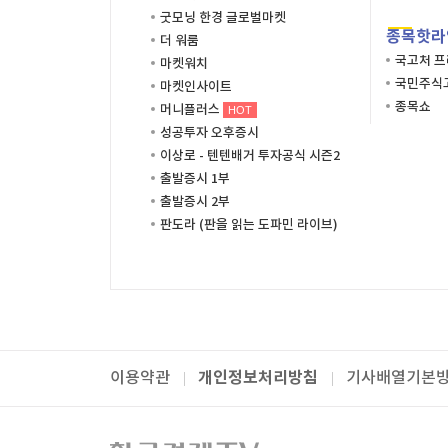
굿모닝 한경 글로벌마켓
종목핫라
더 워룸
국고처 
마켓워치
국민주식고
마켓인사이트
종목쇼
머니플러스
HOT
성공투자 오후증시
이상로 - 텐텐배거 투자공식 시즌2
출발증시 1부
출발증시 2부
판도라 (판을 읽는 도파민 라이브)
개인정보처리방침
이용약관
기사배열기본
패밀리사이트
한국경제TV
와우넷
주식창
미네르