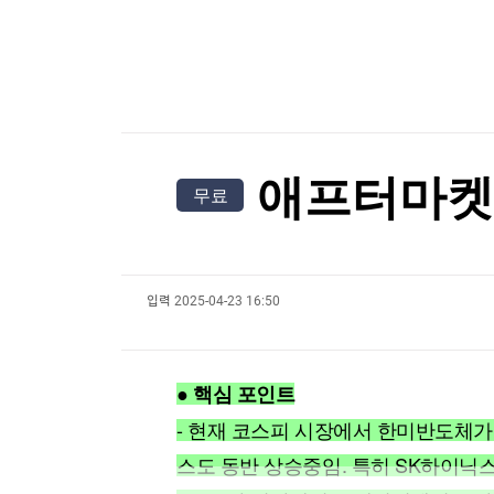
"나야, '흑백요리사' 시즌3"
한국경제TV
뉴스홈
머니팜 모닝라이브
증권
[온에어] 국고처 4부
굿모닝 작전
금융
또 멀어진 호르무즈 재개방?…이란 "6개 충족 전
오늘장 뭐사지?
부동산
[오후5시] 뉴스플러스
사회
또 멀어진 호르무즈 재개방?…이란 "6개 충족 전
온로드 (ON ROAD) 인사이트
글로벌경제
애프터마켓서
무료
랭킹뉴스
입력
2025-04-23 16:50
미네르바아카데미
증권 데이터
스페셜강의
특징주 뉴스
● 핵심 포인트
투자/재테크
매매신호 (랭킹100
부동산/세무
투자분석
- 현재 코스피 시장에서 한미반도체가 
산업
국내증시
스도 동반 상승중임. 특히 SK하이닉스
[모집-3기-] 돈버는 트레이딩 투자 북클럽
환율