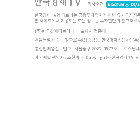
회사소개
한경미디어그룹
한국경제신문
한국경제
한국경제TV와 파트너는 금융투자업자가 아닌 유사투자자문
본 사이트에서 제공되는 모든 정보는 투자판단의 참고자료로 
모바일앱
한국경제TV앱
주식창앱
(주)한국경제티브이
대표이사 정종태
서울특별시 중구 청파로 463(중림동, 한국경제신문사) (우:0
통신판매업신고번호 : 서울중구 2022-0572호
호스팅제
기사배열 책임자 : 조현석
Copyright© 한국경제TV. All 