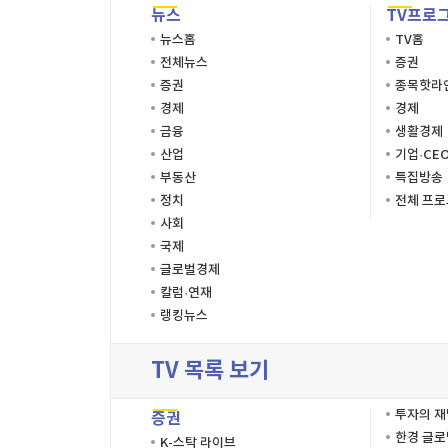
뉴스
TV프로
뉴스홈
TV홈
전체뉴스
증권
증권
종목핫라
경제
경제
금융
생활경제
산업
기업·CE
부동산
특집방송
정치
전체 프
사회
국제
글로벌경제
칼럼·연재
랭킹뉴스
TV 목록 보기
투자의 
증권
한경 글
K-스탁 라이브