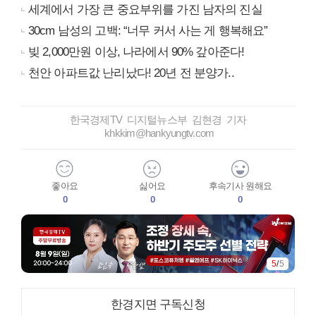
세계에서 가장 큰 중요부위를 가진 남자의 진실
30cm 남성의 고백: “너무 커서 사는 게 행복해요”
빚 2,000만원 이상, 나라에서 90% 갚아준다!
천안 아파트값 난리났다! 20년 전 분양가..
한국경제TV 디지털뉴스부 김현경 기자
khkkim@hankyungtv.com
좋아요
싫어요
후속기사 원해요
0
0
0
5
/
5
한경지면 구독신청