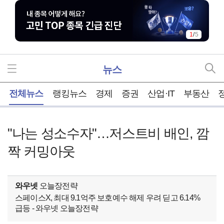
1
/
5
뉴스
홈
전체뉴스
랭킹뉴스
경제
증권
산업·IT
부동산
"나는 성소수자"…저스트비 배인, 깜
짝 커밍아웃
와우넷
오늘장전략
스페이스X, 최대 9.1억주 보호예수 해제 우려 딛고 6.14%
급등 - 와우넷 오늘장전략