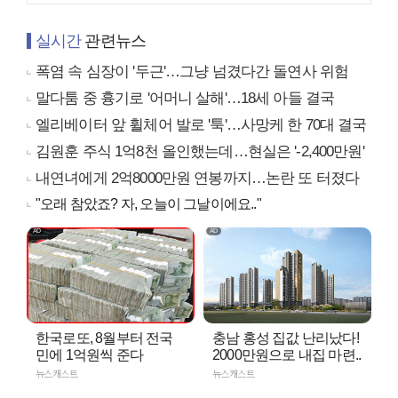
실시간
관련뉴스
폭염 속 심장이 '두근'…그냥 넘겼다간 돌연사 위험
말다툼 중 흉기로 '어머니 살해'…18세 아들 결국
엘리베이터 앞 휠체어 발로 '툭'…사망케 한 70대 결국
김원훈 주식 1억8천 올인했는데…현실은 '-2,400만원'
내연녀에게 2억8000만원 연봉까지…논란 또 터졌다
"오래 참았죠? 자, 오늘이 그날이에요.."
한국로또, 8월부터 전국
충남 홍성 집값 난리났다!
민에 1억원씩 준다
2000만원으로 내집 마련..
뉴스캐스트
뉴스캐스트