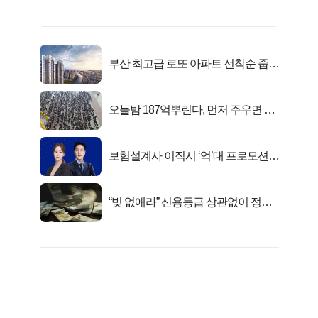
부산 최고급 로또 아파트 선착순 줍줍
떴다!
오늘밤 187억뿌린다, 먼저 주우면 최
대1억..!
보험설계사 이직시 ‘억’대 프로모션!
키움에셋!
“빚 없애라” 신용등급 상관없이 정부
서 2억지원!