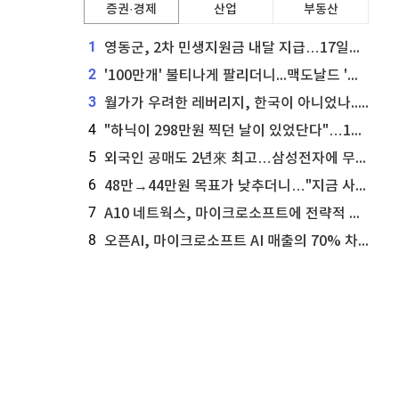
증권·경제
산업
부동산
1
영동군, 2차 민생지원금 내달 지급…17일부터 신청 접수
2
'100만개' 불티나게 팔리더니...맥도날드 '충주찰옥수수버거' 돌연 판매 종료
3
월가가 우려한 레버리지, 한국이 아니었나...'상황 인식' 못한 아셴브레너의 추락
4
"하닉이 298만원 찍던 날이 있었단다"…100만 클릭 '전래동화' 정체
5
외국인 공매도 2년來 최고…삼성전자에 무슨일이 [B급기자의 B급리포트]
6
48만→44만원 목표가 낮추더니…"지금 사라, 70% 오른다"는 종목
7
A10 네트웍스, 마이크로소프트에 전략적 지분 워런트 발행
8
오픈AI, 마이크로소프트 AI 매출의 70% 차지할 전망