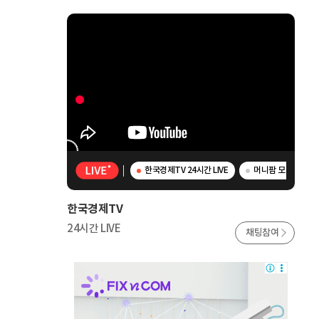
한국경제TV 24시간 LIVE
머니팜 모닝라이브 
한국경제TV
24시간 LIVE
채팅참여