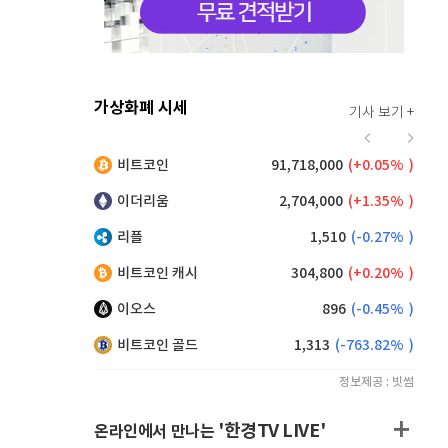
가상화폐 시세
기사 보기 +
913
(
0.11%
)
비트코인
91,718,000
(
0.05%
)
,250
(
0.38%
)
이더리움
2,704,000
(
1.35%
)
리플
1,510
(
-0.27%
)
비트코인 캐시
304,800
(
0.20%
)
이오스
896
(
-0.45%
)
비트코인 골드
1,313
(
-763.82%
)
정보제공 : 빗썸
'한경TV LIVE'
온라인에서 만나는