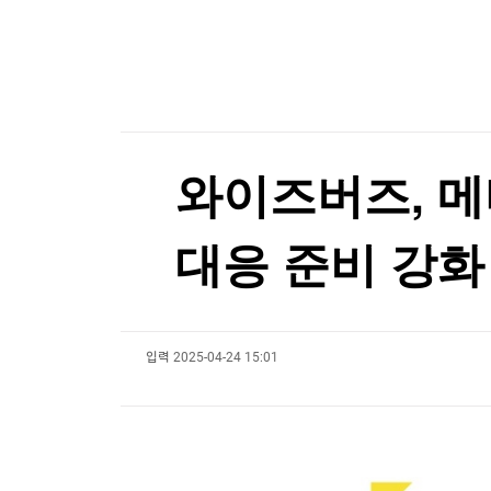
한국경제TV
뉴스홈
로이터 "삼전닉스, 주주환원 확대 검토"...'의미 
머니팜 모닝라이브
증권
굿모닝 작전
금융
로이터 "삼전닉스, 주주환원 확대 검토"...'의미 
오늘장 뭐사지?
부동산
[오후5시] 뉴스플러스
사회
온로드 (ON ROAD) 인사이트
글로벌경제
와이즈버즈, 메
랭킹뉴스
대응 준비 강화
미네르바아카데미
증권 데이터
입력
2025-04-24 15:01
스페셜강의
특징주 뉴스
투자/재테크
매매신호 (랭킹100
부동산/세무
투자분석
산업
국내증시
[모집-3기-] 돈버는 트레이딩 투자 북클럽
환율