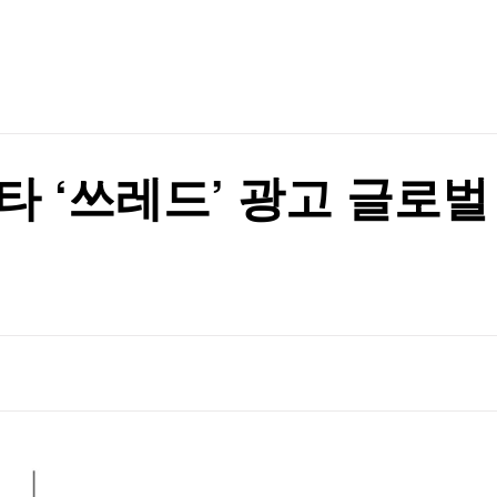
TV홈
무료방송
전체뉴스
있는 수준' 언급
증권
파트너스
경제
종목핫라인
추천 상
산업
있는 수준' 언급
경제
오늘의 
정치
생활경제
수익후기
국제
기업·CEO
이벤트
칼럼·연재
타 ‘쓰레드’ 광고 글로벌
특집방송
전체 프로그램
채널/편성
지역별채널
)
편성표