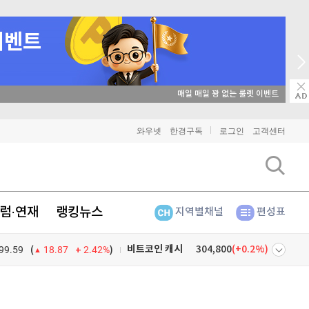
→ 온라인 투자교육은 미네르바아카데미 / minervaacademy.co.kr
비트코인
91,718,000
(
0.05%
)
와우넷
한경구독
로그인
고객센터
이더리움
2,704,000
(
1.35%
)
리플
1,510
(
-0.27%
)
럼·연재
랭킹뉴스
지역별채널
편성표
비트코인 캐시
304,800
(
0.2%
)
99.59
2.42%
)
이오스
896
(
-0.45%
)
(
18.87
비트코인 골드
1,313
(
-763.82%
)
넷
주식창