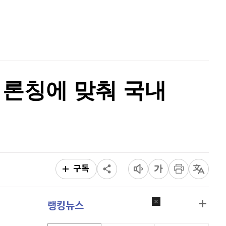
퀀텀
913
(
0.11%
)
홈
AI추천
이더리움 클래식
9,250
(
0.38%
)
품
마켓이슈
특징주
이벤트
비트코인
91,718,000
(
0.05%
)
 론칭에 맞춰 국내
구독
랭킹뉴스