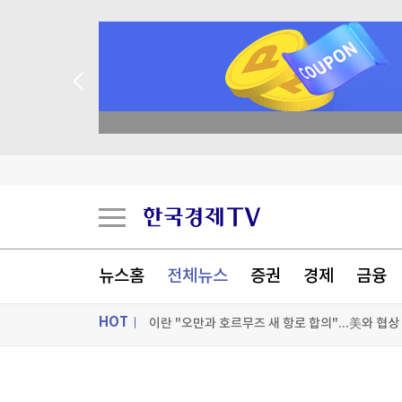
 꽝 없는 룰렛 이벤트
로이터 "삼전닉스, 주주환원 확대 검토"...'의미 
"현 최고지도자와 소통 어렵다"…이란 대통령의 
뉴욕증시, 호르무즈 재개방 기대속 혼조 마감…나스
뉴스홈
전체뉴스
증권
경제
금융
이란 "오만과 호르무즈 새 항로 합의"...美와 협
HOT
[포토+] 박정민, '멋짐 가득한 모습~'
"나야, '흑백요리사' 시즌3"
ON AIR
뉴스
[온에어] 굿모닝 한경 글로벌마켓