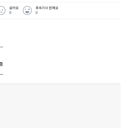
싫어요
후속기사 원해요
0
0
 무슨 일
아내 가출하자 성매매女 불러 음주, 아들 살해한 30대
증
한집 사는 시어머니 흉기로 살해한 며느리…범행 동기는