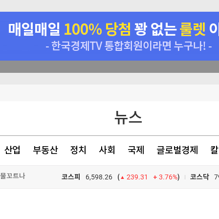
있는 수준' 언급
뉴스
공개 시인
닥 0.8%↓(종합)
산업
부동산
정치
사회
국제
글로벌경제
칼
상 물꼬트나
코스피
6,598.26
3.76%
)
코스닥
7
(
239.31
TV프로그램
와우