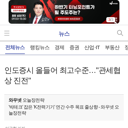
3
/
3
뉴스
홈
전체뉴스
랭킹뉴스
경제
증권
산업·IT
부동산
인도증시 올들어 최고수준…"관세협
상 진전"
와우넷
오늘장전략
'빅테크' 잡은 'K전력기기' 연간 수주 목표 줄상향 - 와우넷 오
늘장전략