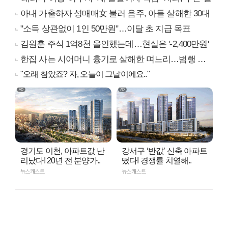
아내 가출하자 성매매女 불러 음주, 아들 살해한 30대
"소득 상관없이 1인 50만원"…이달 초 지급 목표
김원훈 주식 1억8천 올인했는데…현실은 '-2,400만원'
한집 사는 시어머니 흉기로 살해한 며느리…범행 동기는
"오래 참았죠? 자, 오늘이 그날이에요.."
경기도 이천, 아파트값 난
강서구 ‘반값’ 신축 아파트
리났다! 20년 전 분양가..
떴다! 경쟁률 치열해..
뉴스캐스트
뉴스캐스트