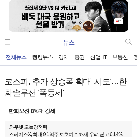
4
/
5
뉴스
홈
전체뉴스
랭킹뉴스
경제
증권
산업·IT
부동산
코스피, 추가 상승폭 확대 '시도'…한
화솔루션 '폭등세'
한화오션 8%대 강세
와우넷
오늘장전략
스페이스X, 최대 9.1억주 보호예수 해제 우려 딛고 6.14%