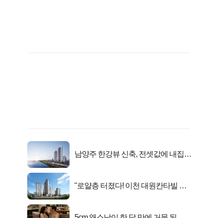
남양주 한강뷰 신축, 전셋값에 내집마
련!
"로얄층 터졌다! 이천 대원칸타빌 잔
여세대 긴급 공개"
5cm 왜소남이 한 달 만에 거물 된 사