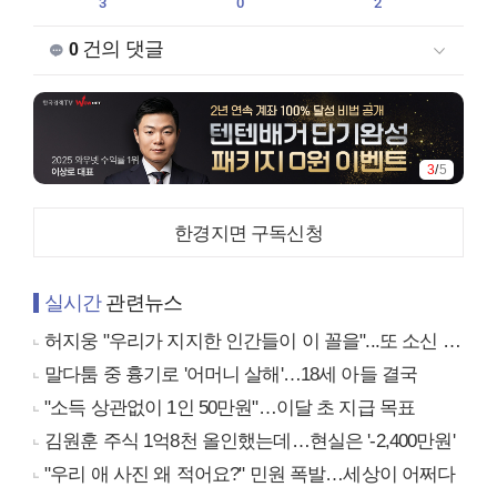
3
0
2
건의 댓글
0
3
/
5
한경지면 구독신청
실시간
관련뉴스
허지웅 "우리가 지지한 인간들이 이 꼴을"...또 소신 발언
말다툼 중 흉기로 '어머니 살해'…18세 아들 결국
"소득 상관없이 1인 50만원"…이달 초 지급 목표
김원훈 주식 1억8천 올인했는데…현실은 '-2,400만원'
"우리 애 사진 왜 적어요?" 민원 폭발…세상이 어쩌다