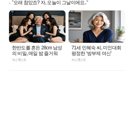
"오래 참았죠? 자, 오늘이 그날이에요.."
한반도를 흔든 28cm 남성
71세 민혜숙 씨, 미인대회
의 비밀, 매일 밤 즐거워
평정한 ‘방부제 여신’
뉴스캐스트
뉴스캐스트