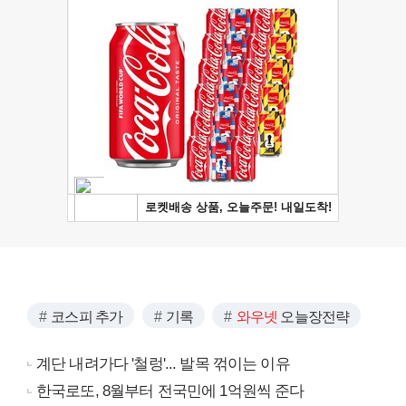
코스피 추가
기록
와우넷
오늘장전략
계단 내려가다 '철렁'... 발목 꺾이는 이유
한국로또, 8월부터 전국민에 1억원씩 준다