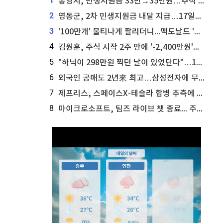
1
통영시, 민생지원금 33만→35만원…추석 전 푼다
2
영동군, 2차 민생지원금 내달 지급…17일부터 신청 접수
3
'100만개' 불티나게 팔리더니...맥도날드 '충주찰옥수수버거' 돌연 판매 종료
4
김원훈, 주식 시작 2주 만에 '-2,400만원'…"차 한 대 값 날렸다"
5
"하닉이 298만원 찍던 날이 있었단다"…100만 클릭 '전래동화' 정체
6
외국인 공매도 2년來 최고…삼성전자에 무슨일이 [B급기자의 B급리포트]
7
제프리스, 스페이스X-테슬라 합병 추측에 대한 트래커 주식 가능성 분석
8
마이크로소프트, 팀즈 라이브 챗 종료... 주가는 상승세