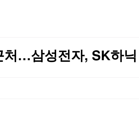
TV홈
무료방송
전체뉴스
재
증권
파트너스
경제
종목핫라인
추천 상
산업
재
경제
오늘의 
정치
생활경제
수익후기
국제
기업·CEO
이벤트
칼럼·연재
근처…삼성전자, SK하닉
특집방송
전체 프로그램
채널/편성
지역별채널
)
편성표