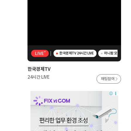
한국경제TV 24시간 LIVE
머니팜 모닝라이브 
한국경제TV
24시간 LIVE
채팅참여