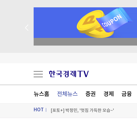
종목 무료 정밀 진단
'이란 자금줄' 겨냥…美, 가상화폐 거래소 2곳 제
무료 이용자도 최신 '챗gpt 무제한' 뚫렸다…'역
美, 핵심광물에 30억달러 투자…트럼프 "다시는 
뉴스홈
전체뉴스
증권
경제
금융
[부동산캘린더] 내주 김포 '한강푸르지오리버프론트
HOT
[포토+] 박정민, '멋짐 가득한 모습~'
"나야, '흑백요리사' 시즌3"
ON AIR
뉴스
[온에어] 국고처 2부