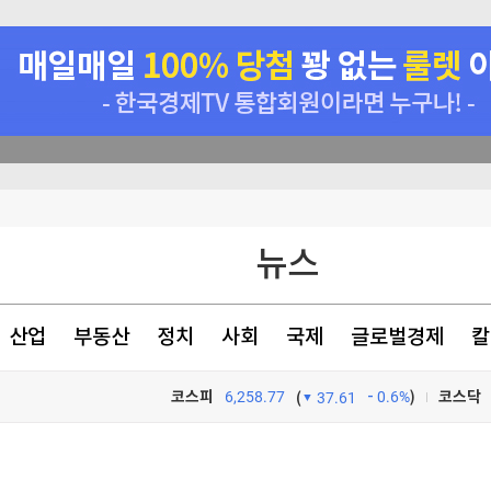
재
뉴스
대급 혜택'
中 의존 않도록"
산업
부동산
정치
사회
국제
글로벌경제
칼
' 등 4천808가구 분양
코스피
6,258.77
0.6%
)
코스닥
(
37.61
TV프로그램
와우