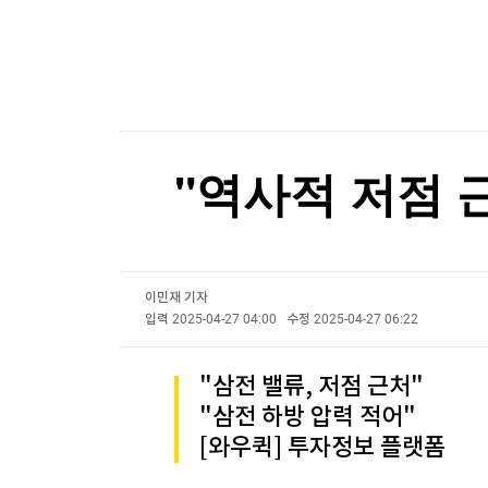
한국경제TV
뉴스홈
'이란 자금줄' 겨냥…美, 가상화폐 거래소 2곳 제
머니팜 모닝라이브
증권
굿모닝 작전
금융
'이란 자금줄' 겨냥…美, 가상화폐 거래소 2곳 제
오늘장 뭐사지?
부동산
[오후5시] 뉴스플러스
사회
온로드 (ON ROAD) 인사이트
글로벌경제
"역사적 저점 
랭킹뉴스
이민재 기자
미네르바아카데미
증권 데이터
입력
2025-04-27 04:00
수정
2025-04-27 06:22
스페셜강의
특징주 뉴스
"삼전 밸류, 저점 근처"
투자/재테크
매매신호 (랭킹100
"삼전 하방 압력 적어"
부동산/세무
투자분석
[와우퀵] 투자정보 플랫폼
산업
국내증시
[모집-3기-] 돈버는 트레이딩 투자 북클럽
환율