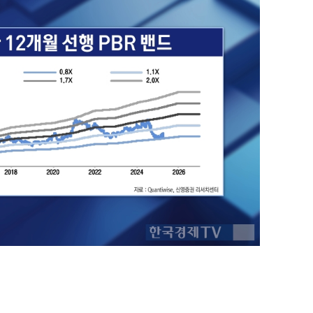
퀀텀
이더리움 클래식
9