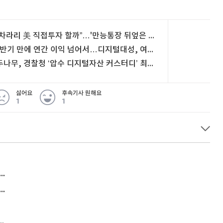
“차라리 美 직접투자 할까”…'만능통장 뒤엎은 개편' 개미 울상 [쩐널리즘]
"반기 만에 연간 이익 넘어서…디지털대성, 여전히 저평가"
두나무, 경찰청 ‘압수 디지털자산 커스터디’ 최종 낙찰
싫어요
후속기사 원해요
1
1
허지웅 "우리가 지지한 인간들이 이 꼴을"...또 소신 발언
아내 가출하자 성매매女 불러 음주, 아들 살해한 30대
김원훈 주식 1억8천 올인했는데…현실은 '-2,400만원'