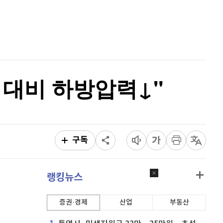
퀀텀
915
(
-0.11%
)
홈
AI추천
이더리움 클래식
9,105
(
-0.22%
)
품
마켓이슈
특징주
이벤트
비트코인
91,332,000
(
-0.02%
)
 대비 하방압력↓"
구독
랭킹뉴스
증권·경제
산업
부동산