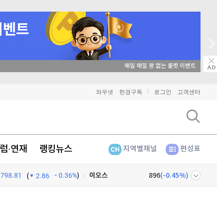
매일 매일 꽝 없는 룰렛 이벤트
비트코인
91,332,000
(
-0.02%
)
와우넷
한경구독
로그인
고객센터
이더리움
2,695,000
(
0.11%
)
리플
1,435
(
-0.63%
)
럼·연재
랭킹뉴스
지역별채널
편성표
비트코인 캐시
303,300
(
0.33%
)
이오스
896
(
-0.45%
)
798.81
0.36%
)
(
2.86
비트코인 골드
1,313
(
-763.82%
)
넷
주식창