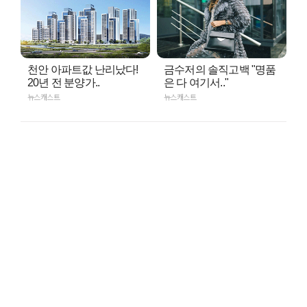
천안 아파트값 난리났다!
금수저의 솔직고백 "명품
20년 전 분양가..
은 다 여기서.."
뉴스캐스트
뉴스캐스트