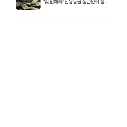
“빚 없애라” 신용등급 상관없이 정부
서 2억지원!