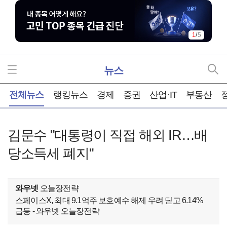
1
/
5
뉴스
홈
전체뉴스
랭킹뉴스
경제
증권
산업·IT
부동산
김문수 "대통령이 직접 해외 IR…배
당소득세 폐지"
와우넷
오늘장전략
스페이스X, 최대 9.1억주 보호예수 해제 우려 딛고 6.14%
급등 - 와우넷 오늘장전략