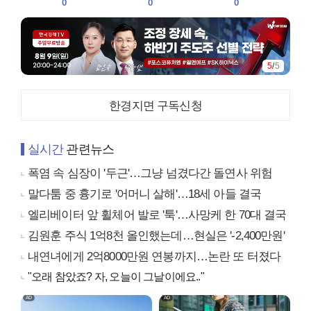
0
0
0
5
/
5
한경지면 구독신청
실시간
관련뉴스
폭염 속 심장이 '두근'…그냥 넘겼다간 돌연사 위험
말다툼 중 흉기로 '어머니 살해'…18세 아들 결국
엘리베이터 앞 휠체어 발로 '툭'…사망케 한 70대 결국
김원훈 주식 1억8천 올인했는데…현실은 '-2,400만원'
내연녀에게 2억8000만원 연봉까지…논란 또 터졌다
"오래 참았죠? 자, 오늘이 그날이에요.."