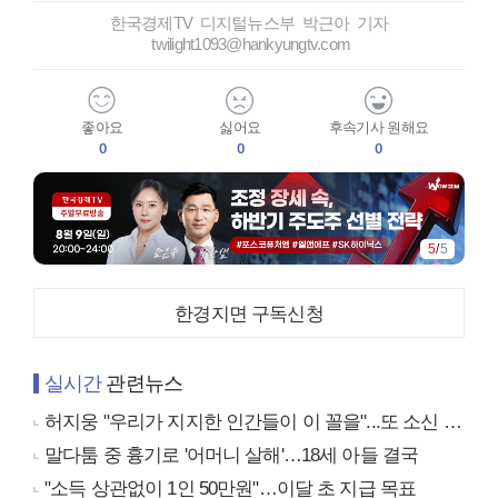
한국경제TV 디지털뉴스부 박근아 기자
twilight1093@hankyungtv.com
좋아요
싫어요
후속기사 원해요
0
0
0
5
/
5
한경지면 구독신청
실시간
관련뉴스
허지웅 "우리가 지지한 인간들이 이 꼴을"...또 소신 발언
말다툼 중 흉기로 '어머니 살해'…18세 아들 결국
"소득 상관없이 1인 50만원"…이달 초 지급 목표