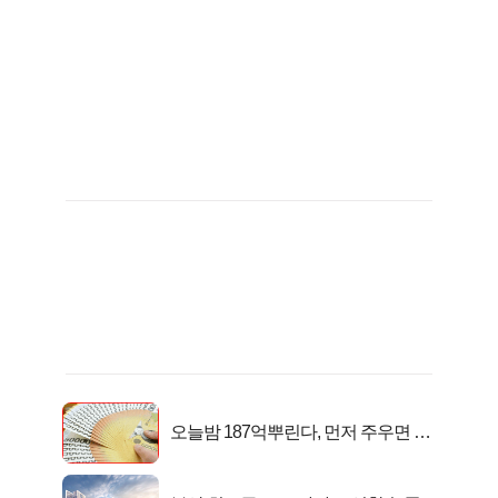
오늘밤 187억뿌린다, 먼저 주우면 최
대1억..!