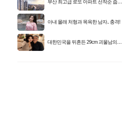
부산 최고급 로또 아파트 선착순 줍줍
떴다!
아내 몰래 처형과 목욕한 남자.. 충격!
대한민국을 뒤흔든 29cm 괴물남의
진실