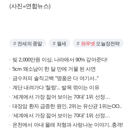
(사진=연합뉴스)
전세의 종말
월세
와우넷
오늘장전략
빚 2,000만원 이상, 나라에서 90% 갚아준다!
5cm 왜소남이 한 달 만에 거물 된 사연
금수저의 솔직고백 "명품은 다 여기서.."
계단 내려가다 '철렁'... 발목 꺾이는 이유
‘세계에서 가장 젊어 보이는 70대’ 1위 선정…
대장암 환자 급증한 원인, 2위는 유산균 1위는OO..
‘세계에서 가장 젊어 보이는 70대’ 1위 선정…
온천에서 아내 몰래 처형과 사랑나눈 이야기..충격!