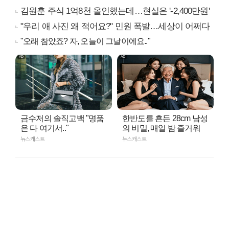
김원훈 주식 1억8천 올인했는데…현실은 '-2,400만원'
"우리 애 사진 왜 적어요?" 민원 폭발…세상이 어쩌다
"오래 참았죠? 자, 오늘이 그날이에요.."
금수저의 솔직고백 "명품
한반도를 흔든 28cm 남성
은 다 여기서.."
의 비밀, 매일 밤 즐거워
뉴스캐스트
뉴스캐스트