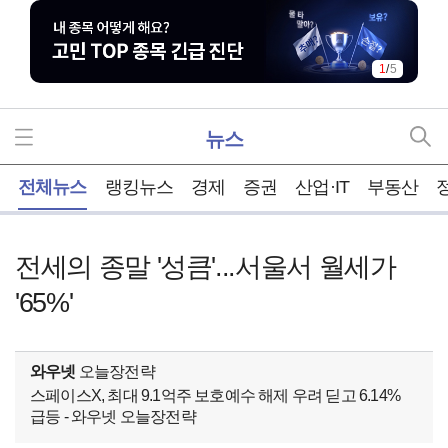
1
/
5
뉴스
홈
전체뉴스
랭킹뉴스
경제
증권
산업·IT
부동산
전세의 종말 '성큼'...서울서 월세가
'65%'
와우넷
오늘장전략
스페이스X, 최대 9.1억주 보호예수 해제 우려 딛고 6.14%
급등 - 와우넷 오늘장전략