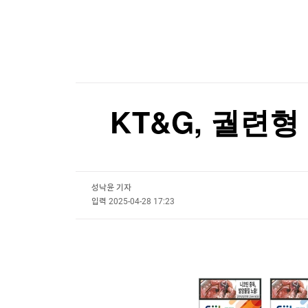
한국경제TV
뉴스홈
美재무부 "'이란 자금세탁' 가상화폐 거래소들 제
머니팜 모닝라이브
증권
굿모닝 작전
금융
[포토+] 박정민, '멋짐 가득한 모습~'
오늘장 뭐사지?
부동산
"나야, '흑백요리사' 시즌3"
[오후5시] 뉴스플러스
사회
온로드 (ON ROAD) 인사이트
글로벌경제
[온에어] ETF 골든타임
KT&G, 궐련
랭킹뉴스
콜로라도강이 말라간다…美 최대 저수지 수위 역
콜로라도강이 말라간다…美 최대 저수지 수위 역
성낙윤 기자
미네르바아카데미
증권 데이터
입력
2025-04-28 17:23
스페셜강의
특징주 뉴스
투자/재테크
매매신호 (랭킹100
부동산/세무
투자분석
산업
국내증시
[모집-3기-] 돈버는 트레이딩 투자 북클럽
환율