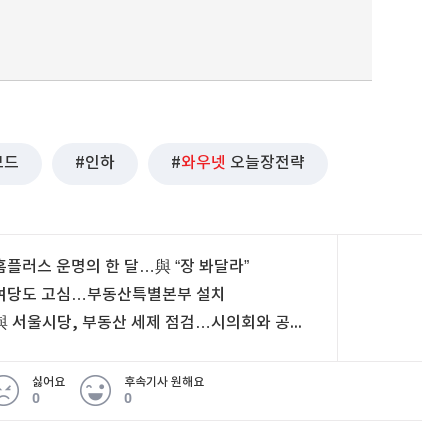
퀀텀
이더리움 클래식
9
모드
인하
와우넷
오늘장전략
홈플러스 운명의 한 달…與 “장 봐달라”
여당도 고심…부동산특별본부 설치
與 서울시당, 부동산 세제 점검…시의회와 공식 기구 출범
싫어요
후속기사 원해요
0
0