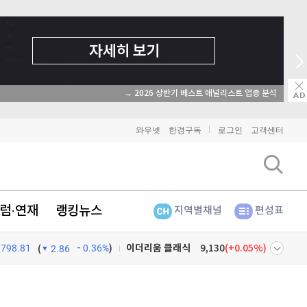
→ 2026 상반기 베스트 애널리스트 업종 분석
와우넷
한경구독
로그인
고객센터
럼·연재
랭킹뉴스
지역별채널
편성표
798.81
0.36%
)
비트코인
91,338,000
(
-0.01%
)
(
2.86
이더리움
2,697,000
(
0.19%
)
넷
주식창