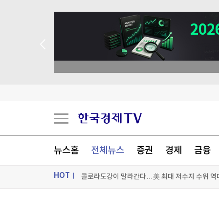
뉴스홈
전체뉴스
증권
경제
금융
HOT
콜로라도강이 말라간다…美 최대 저수지 수위 역
국제유가, 호르무즈 협상 추이 주목하며 상승…브
ON AIR
뉴스
이란 외무 "무슬림 하나로 뭉쳐야"…'형제애' 강조