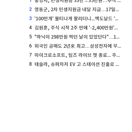
1
통영시, 민생지원금 33만→35만원…추석 전 푼다
2
영동군, 2차 민생지원금 내달 지급…17일부터 신청 접수
3
'100만개' 불티나게 팔리더니...맥도날드 '충주찰옥수수버거' 돌연 판매 종료
4
김원훈, 주식 시작 2주 만에 '-2,400만원'…"차 한 대 값 날렸다"
5
"하닉이 298만원 찍던 날이 있었단다"…100만 클릭 '전래동화' 정체
6
외국인 공매도 2년來 최고…삼성전자에 무슨일이 [B급기자의 B급리포트]
7
마이크로소프트, 팀즈 라이브 챗 종료... 주가는 상승세
8
테슬라, 슈퍼차저 EV 고 스테이션 진출로 주가 상승