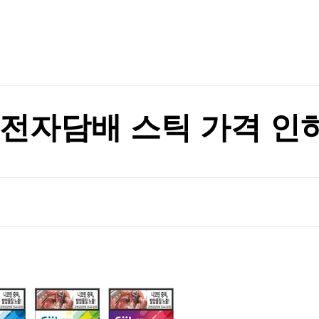
TV홈
무료방송
전체뉴스
재"
증권
파트너스
경제
종목핫라인
추천 상
산업
경제
오늘의 
정치
생활경제
수익후기
국제
기업·CEO
이벤트
칼럼·연재
형 전자담배 스틱 가격 인
특집방송
대 최저로
전체 프로그램
대 최저로
채널/편성
지역별채널
)
편성표