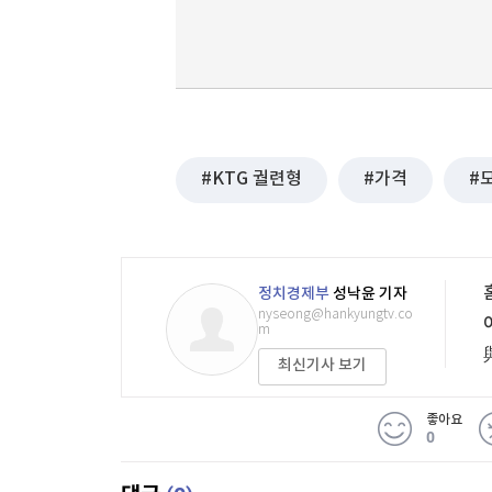
KTG 궐련형
가격
정치경제부
성낙윤 기자
nyseong@hankyungtv.co
m
최신기사 보기
좋아요
0