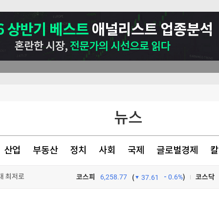
뉴스
산업
부동산
정치
사회
국제
글로벌경제
칼
대 최저로
코스피
6,258.77
0.6%
)
코스닥
(
37.61
렌트 1%↑
TV프로그램
와우
 왜?