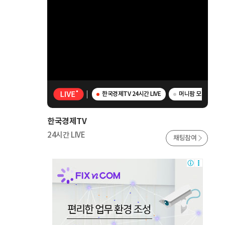
한국경제TV 24시간 LIVE
머니팜 모닝라이브 
한국경제TV
24시간 LIVE
채팅참여