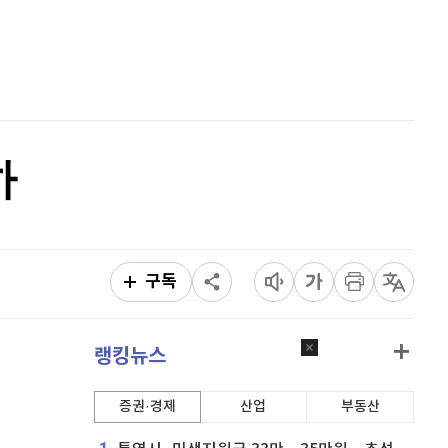
리플
1,439
(
-0.35%
)
홈
AI추천
비트코인 캐시
303,600
(
0.43%
)
품
마켓이슈
특징주
이벤트
이오스
896
(
-0.45%
)
비트코인 골드
1,313
(
-763.82%
)
하
퀀텀
916
(
0%
)
이더리움 클래식
9,130
(
0.05%
)
비트코인
91,338,000
(
-0.01%
)
구독
랭킹뉴스
증권·경제
산업
부동산