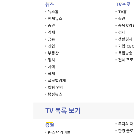
뉴스
TV프로
뉴스홈
TV홈
전체뉴스
증권
증권
종목핫라
경제
경제
금융
생활경제
산업
기업·CE
부동산
특집방송
정치
전체 프
사회
국제
글로벌경제
칼럼·연재
랭킹뉴스
TV 목록 보기
투자의 
증권
한경 글
K-스탁 라이브