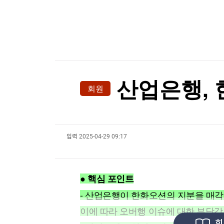
한국경제TV
뉴스홈
[온에어] 한경 글로벌마켓
머니팜 모닝라이브
증권
굿모닝 작전
금융
이례적인 폭염, 식품 가격도 올렸다…"3년 반 만에
오늘장 뭐사지?
부동산
이례적인 폭염, 식품 가격도 올렸다…"3년 반 만에
[오후5시] 뉴스플러스
사회
온로드 (ON ROAD) 인사이트
글로벌경제
산업은행, 
회원
랭킹뉴스
입력
2025-04-29 09:17
미네르바아카데미
증권 데이터
스페셜강의
특징주 뉴스
● 핵심 포인트
투자/재테크
매매신호 (랭킹100
부동산/세무
투자분석
- 산업은행이 한화오션의 지분을 매각
산업
국내증시
이에 따라 오버행 이슈에 대한 부담감
[모집-3기-] 돈버는 트레이딩 투자 북클럽
환율
회