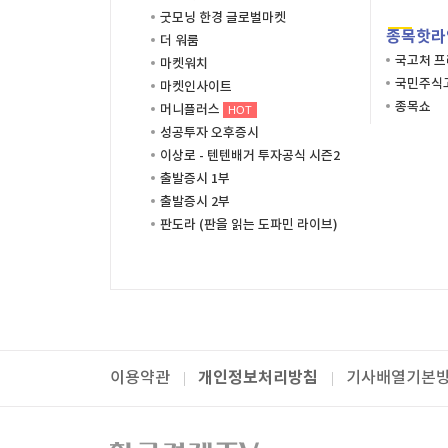
굿모닝 한경 글로벌마켓
종목핫라
더 워룸
국고처 
마켓워치
국민주식고
마켓인사이트
종목쇼
머니플러스
HOT
성공투자 오후증시
이상로 - 텐텐배거 투자공식 시즌2
출발증시 1부
출발증시 2부
판도라 (판을 읽는 도파민 라이브)
개인정보처리방침
이용약관
기사배열기본
패밀리사이트
한국경제TV
와우넷
주식창
미네르