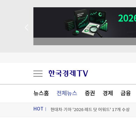
이례적인 폭염, 식품 가격도 올렸다…"3년 반 만에
폭염·산불에 놀란 프랑스…대규모 정전 대응 훈련
뉴스홈
전체뉴스
증권
경제
금융
뉴욕증시, 비농업 고용지표 소화하며 혼조 출발
HOT
현대차·기아 '2026 레드 닷 어워드' 17개 수상
[포토+] 박정민, '멋짐 가득한 모습~'
ON AIR
뉴스
"나야, '흑백요리사' 시즌3"