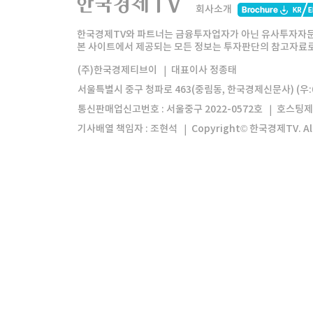
회사소개
한경미디어그룹
한국경제신문
한국경제
한국경제TV와 파트너는 금융투자업자가 아닌 유사투자자문
본 사이트에서 제공되는 모든 정보는 투자판단의 참고자료로 
모바일앱
한국경제TV앱
주식창앱
(주)한국경제티브이
대표이사 정종태
서울특별시 중구 청파로 463(중림동, 한국경제신문사) (우:0
통신판매업신고번호 : 서울중구 2022-0572호
호스팅제
기사배열 책임자 : 조현석
Copyright© 한국경제TV. All 