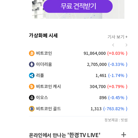
가상화폐 시세
기사 보기 +
916
(
-0.44%
)
비트코인
91,864,000
(
0.03%
)
,200
(
1.10%
)
이더리움
2,705,000
(
-0.33%
)
리플
1,461
(
-1.74%
)
비트코인 캐시
304,700
(
0.79%
)
이오스
896
(
-0.45%
)
비트코인 골드
1,313
(
-763.82%
)
정보제공 : 빗썸
'한경TV LIVE'
온라인에서 만나는