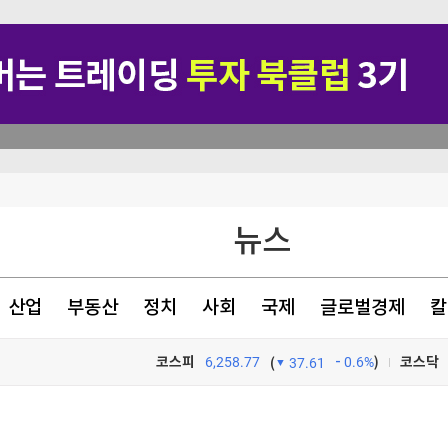
 거래'
뉴스
 [내일날씨]
폭우
산업
부동산
정치
사회
국제
글로벌경제
칼
상 '수술'
코스피
6,258.77
0.6%
)
코스닥
(
37.61
TV프로그램
와우