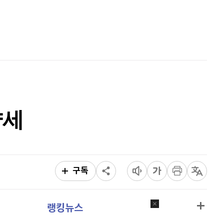
퀀텀
916
(
-0.44%
)
홈
AI추천
이더리움 클래식
9,200
(
1.1%
)
품
마켓이슈
특징주
이벤트
비트코인
91,864,000
(
0.03%
)
약세
구독
랭킹뉴스