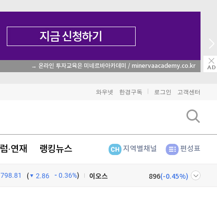
→ 온라인 투자교육은 미네르바아카데미 / minervaacademy.co.kr
비트코인
91,864,000
(
0.03%
)
와우넷
한경구독
로그인
고객센터
이더리움
2,705,000
(
-0.33%
)
리플
1,461
(
-1.74%
)
럼·연재
랭킹뉴스
지역별채널
편성표
비트코인 캐시
304,700
(
0.79%
)
798.81
0.36%
)
이오스
896
(
-0.45%
)
(
2.86
비트코인 골드
1,313
(
-763.82%
)
넷
주식창