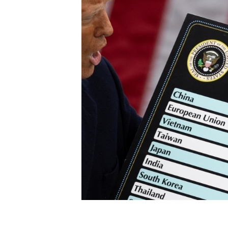
[할인50%] 한·미 투자 올인원 클래스
해외증시