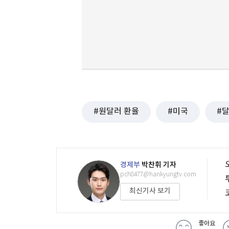
원달러 환율
미국
경제부
박찬휘 기자
pch8477@hankyungtv.com
최신기사 보기
좋아요