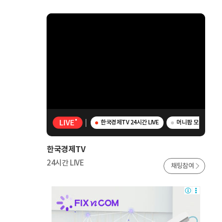
한국경제TV 24시간 LIVE
머니팜 모닝라이브 
한국경제TV
24시간 LIVE
채팅참여