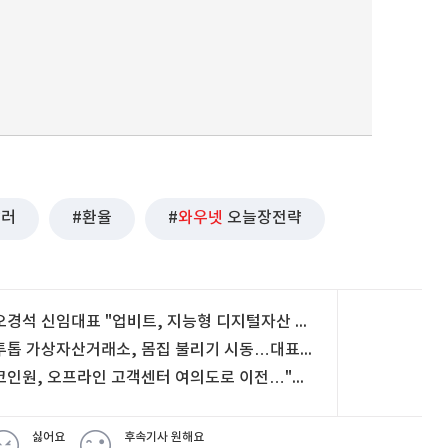
달러
환율
와우넷
오늘장전략
오경석 신임대표 "업비트, 지능형 디지털자산 플랫폼으로 도약"
투톱 가상자산거래소, 몸집 불리기 시동…대표 교체에 사업 분할까지
코인원, 오프라인 고객센터 여의도로 이전…"100% 사전 예약제"
싫어요
후속기사 원해요