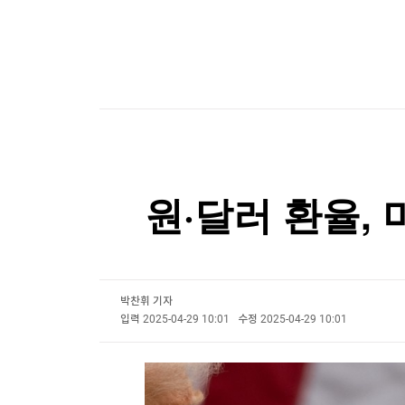
한국경제TV
뉴스홈
햄버거·불닭소스 건네고 7천만원…교도관의 '검은
머니팜 모닝라이브
증권
굿모닝 작전
금융
햄버거·불닭소스 건네고 7천만원…교도관의 '검은
오늘장 뭐사지?
부동산
[오후5시] 뉴스플러스
사회
온로드 (ON ROAD) 인사이트
글로벌경제
랭킹뉴스
원·달러 환율,
미네르바아카데미
증권 데이터
스페셜강의
특징주 뉴스
박찬휘 기자
입력
2025-04-29 10:01
수정
2025-04-29 10:01
투자/재테크
매매신호 (랭킹100
부동산/세무
투자분석
산업
국내증시
[모집-3기-] 돈버는 트레이딩 투자 북클럽
환율