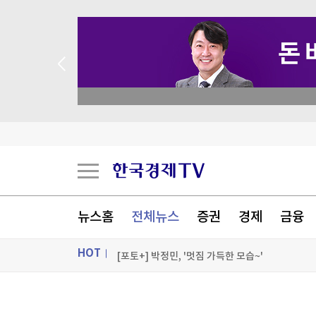
 애널리스트 업종 분석
햄버거·불닭소스 건네고 7천만원…교도관의 '검은
낮 최고 36도 찜통더위…내륙 소나기·동해안 폭우
'극한 더위' 한풀 꺾이지만…동해안 최대 150㎜ 
뉴스홈
전체뉴스
증권
경제
금융
사할린서 야생곰 마주친 반려견…주인 살리고 치명
HOT
[포토+] 박정민, '멋짐 가득한 모습~'
"나야, '흑백요리사' 시즌3"
ON AIR
뉴스
[온에어] 더 워룸