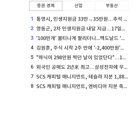
증권·경제
산업
부동산
1
통영시, 민생지원금 33만→35만원…추석 전 푼다
2
영동군, 2차 민생지원금 내달 지급…17일부터 신청 접수
3
'100만개' 불티나게 팔리더니...맥도날드 '충주찰옥수수버거' 돌연 판매 종료
4
김원훈, 주식 시작 2주 만에 '-2,400만원'…"차 한 대 값 날렸다"
5
"하닉이 298만원 찍던 날이 있었단다"…100만 클릭 '전래동화' 정체
6
외국인 공매도 2년來 최고…삼성전자에 무슨일이 [B급기자의 B급리포트]
7
SCS 캐피털 매니지먼트, 테슬라 지분 1,889주 추가 매수
8
SCS 캐피털 매니지먼트, 엔비디아 지분 축소...8,590주 매도