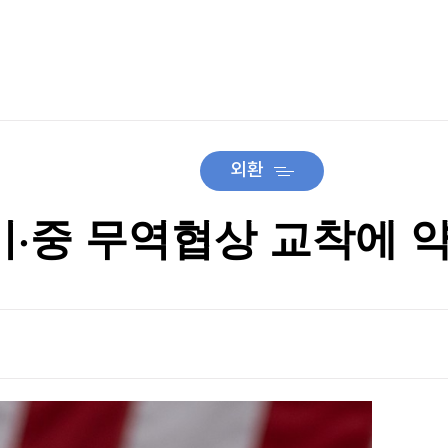
TV홈
무료방송
전체뉴스
 거래'
증권
파트너스
경제
종목핫라인
추천 상
산업
 거래'
경제
오늘의 
정치
생활경제
수익후기
국제
기업·CEO
이벤트
칼럼·연재
외환
특집방송
전체 프로그램
 미·중 무역협상 교착에 
채널/편성
지역별채널
)
편성표