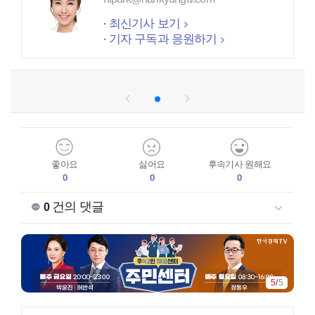
최신기사 보기
기자 구독과 응원하기
좋아요
싫어요
후속기사 원해요
0
0
0
건의 댓글
0
1
/
5