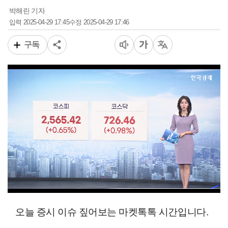
박해린 기자
2025-04-29 17:45
2025-04-29 17:46
입력
수정
구독
00:12
02:18
일반배속
오늘 증시 이슈 짚어보는 마켓톡톡 시간입니다.