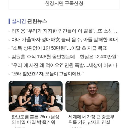
한경지면 구독신청
실시간
관련뉴스
허지웅 "우리가 지지한 인간들이 이 꼴을"...또 소신 발언
아내 가출하자 성매매女 불러 음주, 아들 살해한 30대
"소득 상관없이 1인 50만원"…이달 초 지급 목표
김원훈 주식 1억8천 올인했는데…현실은 '-2,400만원'
"우리 애 사진 왜 적어요?" 민원 폭발…세상이 어쩌다
"오래 참았죠? 자, 오늘이 그날이에요.."
한반도를 흔든 28cm 남성
세계에서 가장 큰 중요부
의 비밀, 매일 밤 즐거워
위를 가진 남자의 진실