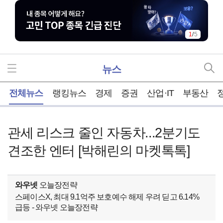
2
/
5
뉴스
홈
전체뉴스
랭킹뉴스
경제
증권
산업·IT
부동산
관세 리스크 줄인 자동차...2분기도
견조한 엔터 [박해린의 마켓톡톡]
와우넷
오늘장전략
스페이스X, 최대 9.1억주 보호예수 해제 우려 딛고 6.14%
급등 - 와우넷 오늘장전략