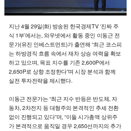
00:20
08:09
일반배속
지난 4월 29일(화) 방송된 한국경제TV ‘진짜 주
식 1부’에서는, 와우넷에서 활동 중인 이동근 전
문가(유진 인베스트먼트)가 출연해 “최근 코스피
는 하방경직 흐름 속에서 재차 상승 여력을 확보
하고 있으며, 목표 지수를 기존 2,600P에서
2,650P로 상향 조정한다”며 시장 분석과 함께
실전 투자전략을 제시했다.
이동근 전문가는 “최근 지수 반등은 반도체, 자
동차, 2차전지 등 대형주의 본격적인 추세 전환
없이 진행되고 있다”며, “이들 시가총액 상위주
가 본격적으로 움직일 경우 2,650선까지의 추가