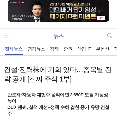
3
/
5
뉴스
홈
전체뉴스
랭킹뉴스
경제
증권
산업·IT
부동산
건설·전력株에 기회 있다…종목별 전
략 공개 [진짜 주식 1부]
반도체·자동차 대형주 움직이면 2,650P 도달 가능성
높아
DL이앤씨, 실적 개선+정책 수혜 겹친 중기 유망 건설
주