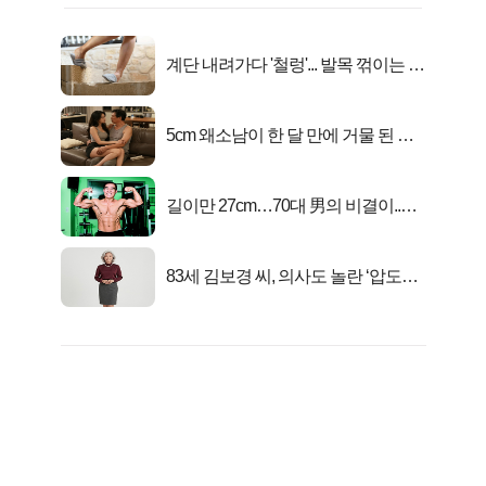
계단 내려가다 '철렁'... 발목 꺾이는 이
유
5cm 왜소남이 한 달 만에 거물 된 사
연
길이만 27cm…70대 男의 비결이..충
격!
83세 김보경 씨, 의사도 놀란 ‘압도적
피지컬’