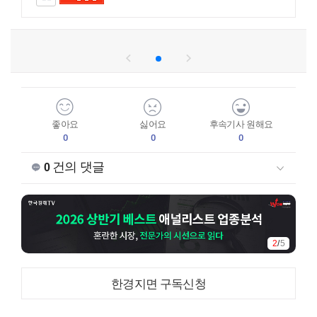
좋아요
싫어요
후속기사 원해요
0
0
0
건의 댓글
0
2
/
5
한경지면 구독신청