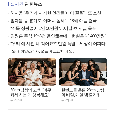
실시간
관련뉴스
허지웅 "우리가 지지한 인간들이 이 꼴을"...또 소신 발언
말다툼 중 흉기로 '어머니 살해'…18세 아들 결국
"소득 상관없이 1인 50만원"…이달 초 지급 목표
김원훈 주식 1억8천 올인했는데…현실은 '-2,400만원'
"우리 애 사진 왜 적어요?" 민원 폭발…세상이 어쩌다
"오래 참았죠? 자, 오늘이 그날이에요.."
30cm 남성의 고백: “너무
한반도를 흔든 28cm 남성
커서 사는 게 행복해요”
의 비밀, 매일 밤 즐거워
뉴스캐스트
뉴스캐스트