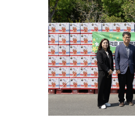
[할인50%] 한·미 투자 올인원 클래스
해외증시