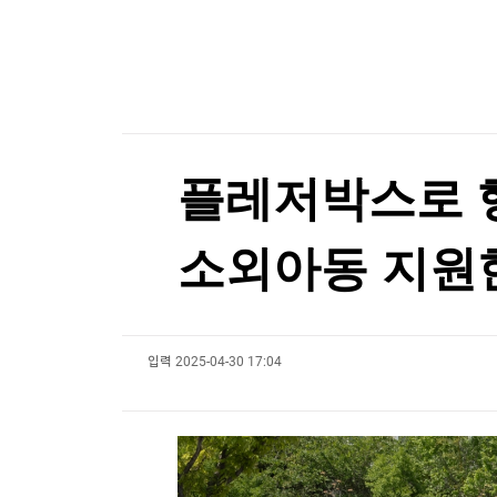
한국경제TV
뉴스홈
머니팜 모닝라이브
증권
굿모닝 작전
금융
오늘장 뭐사지?
부동산
[오후5시] 뉴스플러스
사회
온로드 (ON ROAD) 인사이트
글로벌경제
플레저박스로 행
랭킹뉴스
소외아동 지원
미네르바아카데미
증권 데이터
입력
2025-04-30 17:04
스페셜강의
특징주 뉴스
투자/재테크
매매신호 (랭킹100
부동산/세무
투자분석
산업
국내증시
[모집-3기-] 돈버는 트레이딩 투자 북클럽
환율