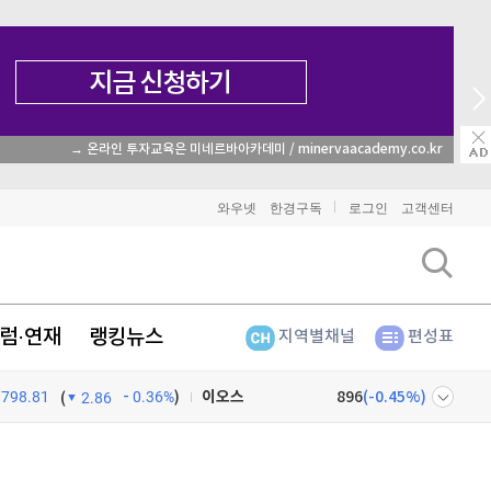
→ 온라인 투자교육은 미네르바아카데미 / minervaacademy.co.kr
비트코인
91,580,000
(
-0.28%
)
와우넷
한경구독
로그인
고객센터
이더리움
2,702,000
(
-0.45%
)
리플
1,462
(
-1.67%
)
럼·연재
랭킹뉴스
지역별채널
편성표
비트코인 캐시
304,900
(
0.86%
)
798.81
0.36%
)
이오스
896
(
-0.45%
)
(
2.86
비트코인 골드
1,313
(
-763.82%
)
넷
주식창