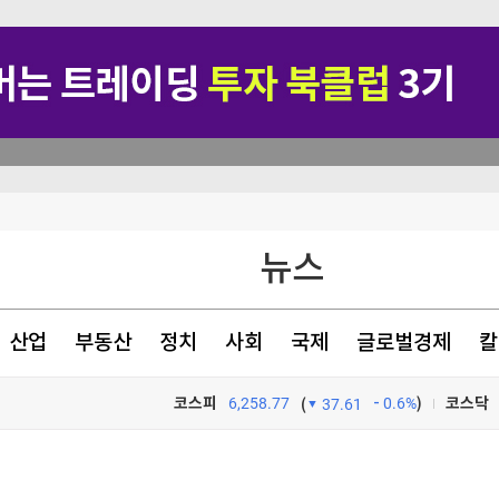
관악구, 혁신 스타트업과 손잡고 공공서비스 혁신 나선다 ‘관악S밸리 실증 지원’ 업무협약 체결
뉴스
본토인 위협
산업
부동산
정치
사회
국제
글로벌경제
칼
사고도
코스피
6,258.77
0.6%
)
코스닥
(
37.61
TV프로그램
와우