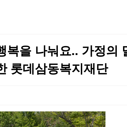
TV홈
무료방송
전체뉴스
관악구, 혁신 스타트업과 손잡고 공공서비스 혁신 나선다 ‘관악S밸리 실증 지원’ 업무협약 체결
증권
파트너스
경제
종목핫라인
추천 상
산업
관악구, 혁신 스타트업과 손잡고 공공서비스 혁신 나선다 ‘관악S밸리 실증 지원’ 업무협약 체결
경제
오늘의 
정치
생활경제
수익후기
국제
기업·CEO
이벤트
칼럼·연재
복을 나눠요.. 가정의 
특집방송
전체 프로그램
한 롯데삼동복지재단
채널/편성
지역별채널
)
편성표