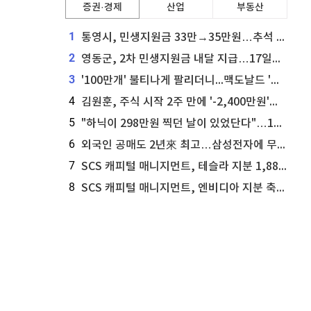
증권·경제
산업
부동산
1
통영시, 민생지원금 33만→35만원…추석 전 푼다
2
영동군, 2차 민생지원금 내달 지급…17일부터 신청 접수
3
'100만개' 불티나게 팔리더니...맥도날드 '충주찰옥수수버거' 돌연 판매 종료
4
김원훈, 주식 시작 2주 만에 '-2,400만원'…"차 한 대 값 날렸다"
5
"하닉이 298만원 찍던 날이 있었단다"…100만 클릭 '전래동화' 정체
6
외국인 공매도 2년來 최고…삼성전자에 무슨일이 [B급기자의 B급리포트]
7
SCS 캐피털 매니지먼트, 테슬라 지분 1,889주 추가 매수
8
SCS 캐피털 매니지먼트, 엔비디아 지분 축소...8,590주 매도