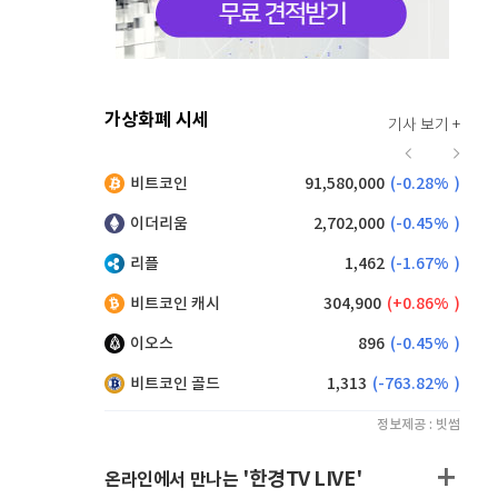
가상화폐 시세
기사 보기 +
915
(
-0.55%
)
비트코인
91,580,000
(
-0.28%
)
,190
(
0.99%
)
이더리움
2,702,000
(
-0.45%
)
리플
1,462
(
-1.67%
)
비트코인 캐시
304,900
(
0.86%
)
이오스
896
(
-0.45%
)
비트코인 골드
1,313
(
-763.82%
)
정보제공 : 빗썸
'한경TV LIVE'
온라인에서 만나는