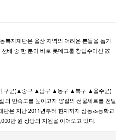
삼동복지재단은 울산 지역의 어려운 분들을 돕기
 선배 중 한 분이 바로 롯데그룹 창업주이신 故
퀀텀
이더리움 클래식
9
개 구군(▲중구 ▲남구 ▲동구 ▲북구 ▲울주군)
 삶의 만족도를 높이고자 양질의 선물세트를 전달
재단은 지난 2011년부터 현재까지 삼동초등학교
,000만 원 상당의 지원을 이어오고 있다.