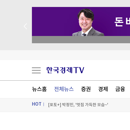
 애널리스트 업종 분석
성일하이텍, 애프터마켓서 10%대 급등
코르시카 자치권 논의에 분리단체 반발해 프랑스 
뉴스홈
전체뉴스
증권
경제
금융
폭염 속 백화점 정전에 대피 소동…승강기 갇힘 
HOT
[포토+] 박정민, '멋짐 가득한 모습~'
"나야, '흑백요리사' 시즌3"
ON AIR
뉴스
[온에어] 경제전쟁 꾼 시즌3