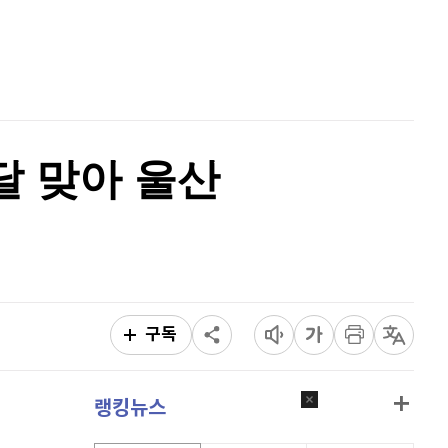
퀀텀
915
(
-0.55%
)
홈
AI추천
이더리움 클래식
9,190
(
0.99%
)
품
마켓이슈
특징주
이벤트
비트코인
91,580,000
(
-0.28%
)
달 맞아 울산
구독
랭킹뉴스