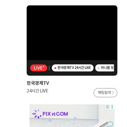
한국경제TV 24시간 LIVE
머니팜 모닝라이브 
한국경제TV
24시간 LIVE
채팅참여