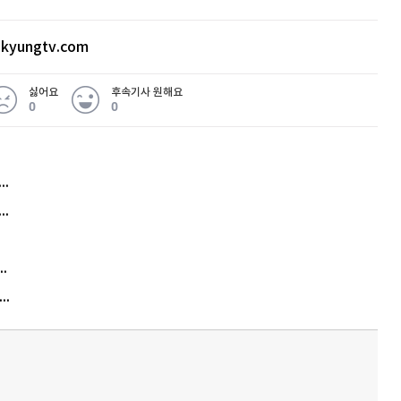
kyungtv.com
싫어요
후속기사 원해요
0
0
허지웅 "우리가 지지한 인간들이 이 꼴을"...또 소신 발언
아내 가출하자 성매매女 불러 음주, 아들 살해한 30대
김원훈 주식 1억8천 올인했는데…현실은 '-2,400만원'
"우리 애 사진 왜 적어요?" 민원 폭발…세상이 어쩌다